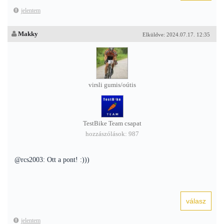
jelentem
Makky
Elküldve: 2024.07.17. 12:35
virsli gumis/oútis
TestBike Team csapat
hozzászólások: 987
@rcs2003: Ott a pont! :)))
jelentem