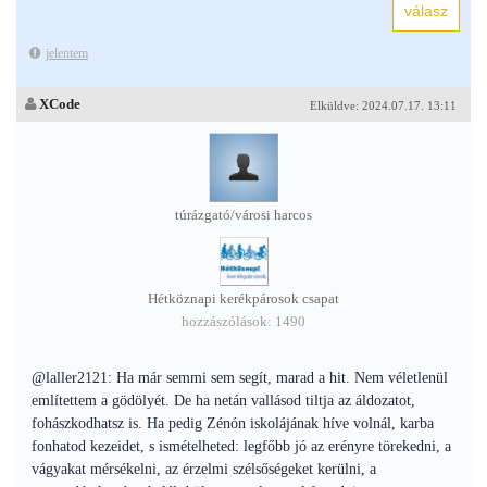
jelentem
XCode
Elküldve: 2024.07.17. 13:11
túrázgató/városi harcos
Hétköznapi kerékpárosok csapat
hozzászólások: 1490
@laller2121: Ha már semmi sem segít, marad a hit. Nem véletlenül
említettem a gödölyét. De ha netán vallásod tiltja az áldozatot,
fohászkodhatsz is. Ha pedig Zénón iskolájának híve volnál, karba
fonhatod kezeidet, s ismételheted: legfőbb jó az erényre törekedni, a
vágyakat mérsékelni, az érzelmi szélsőségeket kerülni, a