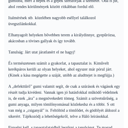
gumidba, mert a népek és a gépek szétszórják a szemetet. Oda is jut,
ahol rendes körülmények között ritkábban fordul elő.
Italmérések stb. közelében nagyobb eséllyel találkozol
üvegszilánkokkal.
Elhanyagolt helyeken bővebben terem a királydinnye, gyepűrózsa,
akácosban a tövises gallyak és így tovább.
Tanulság: Járt utat járatlanért el ne hagyj!
És természetesen számít a gyakorlat, a tapasztalat is. Kiművelt
kerékpáros kerüli az olyan helyeket, ahol egyszer már pórul járt.
(Kinek a kása megégette a száját, utóbb az aludttejet is megfújja.)
A „defekttűrő” gumi valamit segít, de csak a szúrások és vágások egy
részét tudja kivédeni. Vannak igen jó hatásfokkal működő védelmek
is, de ezek „ára” a megnövekedett tömeg. Számít a szövetsűrűség, a
gumi anyaga, milyen tömlőnyomással közlekedsz és a többi. S ott
van még a „csiganyál” is. Feltöltöd a tömlődet, és gödölyét áldozol a
sikerért. Tájékozódj a lehetőségekről, telve a Háló leírásokkal.
Figyelni kell, s tapasztalataidból leszűrni a tanulságot. Te magad