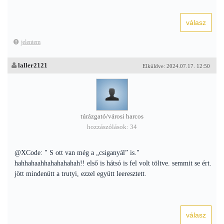
jelentem
laller2121
Elküldve: 2024.07.17. 12:50
túrázgató/városi harcos
hozzászólások: 34
@XCode: " S ott van még a „csiganyál” is."
hahhahaahhahahahahah!! első is hátsó is fel volt töltve. semmit se ért.
jött mindenütt a trutyi, ezzel együtt leeresztett.