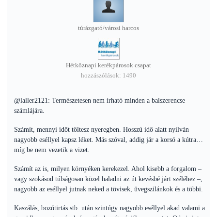
túrázgató/városi harcos
Hétköznapi kerékpárosok csapat
hozzászólások: 1490
@laller2121: Természetesen nem írható minden a balszerencse
számlájára.
Számít, mennyi időt töltesz nyeregben. Hosszú idő alatt nyilván
nagyobb eséllyel kapsz léket. Más szóval, addig jár a korsó a kútra…
míg be nem vezetik a vizet.
Számít az is, milyen környéken kerekezel. Ahol kisebb a forgalom –
vagy szokásod túlságosan közel haladni az út kevésbé járt széléhez –,
nagyobb az eséllyel jutnak neked a tövisek, üvegszilánkok és a többi.
Kaszálás, bozótirtás stb. után szintúgy nagyobb eséllyel akad valami a