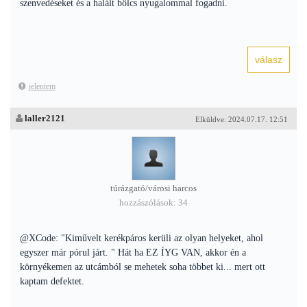
szenvedéseket és a halált bölcs nyugalommal fogadni.
jelentem
laller2121
Elküldve: 2024.07.17. 12:51
túrázgató/városi harcos
hozzászólások: 34
@XCode: "Kiművelt kerékpáros kerüli az olyan helyeket, ahol
egyszer már pórul járt. " Hát ha EZ ÍYG VAN, akkor én a
környékemen az utcámból se mehetek soha többet ki... mert ott
kaptam defektet.