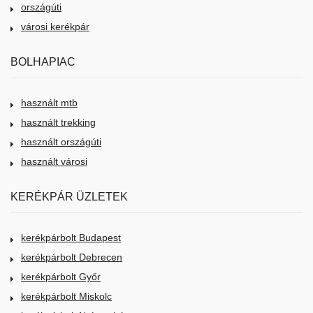
országúti
városi kerékpár
BOLHAPIAC
használt mtb
használt trekking
használt országúti
használt városi
KERÉKPÁR ÜZLETEK
kerékpárbolt Budapest
kerékpárbolt Debrecen
kerékpárbolt Győr
kerékpárbolt Miskolc