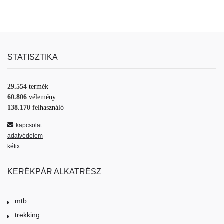
STATISZTIKA
29.554
termék
60.806
vélemény
138.170
felhasználó
kapcsolat
adatvédelem
kéfix
KERÉKPÁR ALKATRÉSZ
mtb
trekking