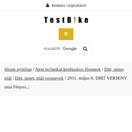
Belépés / regisztráció
fórum nyitólap
/
Nem technikai kerékpáros fórumok
/
Dirt, street,
triál
/
Dirt, street, triál versenyek
/
2011. május 8. DIRT VERSENY
tatai Fényes...