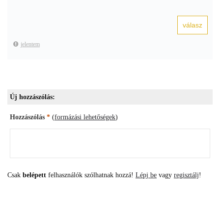
jelentem
Új hozzászólás:
Hozzászólás
*
(
formázási lehetőségek
)
Csak
belépett
felhasználók szólhatnak hozzá!
Lépj be
vagy
regisztálj
!