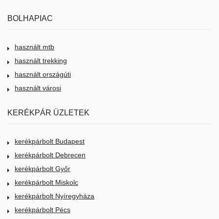
BOLHAPIAC
használt mtb
használt trekking
használt országúti
használt városi
KERÉKPÁR ÜZLETEK
kerékpárbolt Budapest
kerékpárbolt Debrecen
kerékpárbolt Győr
kerékpárbolt Miskolc
kerékpárbolt Nyíregyháza
kerékpárbolt Pécs