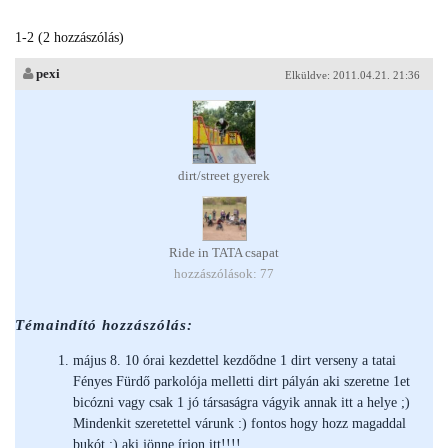
1-2 (2 hozzászólás)
pexi
Elküldve: 2011.04.21. 21:36
dirt/street gyerek
Ride in TATA csapat
hozzászólások: 77
Témaindító hozzászólás:
május 8. 10 órai kezdettel kezdődne 1 dirt verseny a tatai
Fényes Fürdő parkolója melletti dirt pályán aki szeretne 1et
bicózni vagy csak 1 jó társaságra vágyik annak itt a helye ;)
Mindenkit szeretettel várunk :) fontos hogy hozz magaddal
bukót :) aki jönne írjon itt!!!!