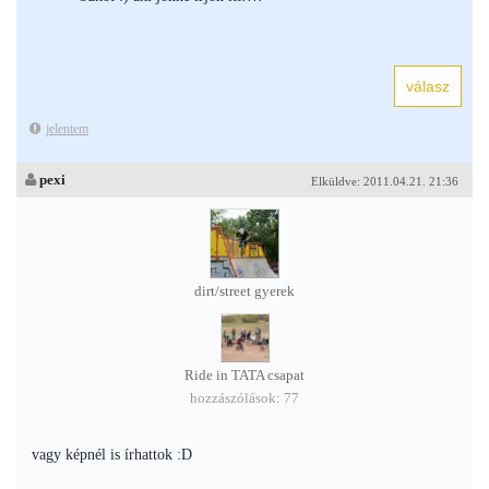
jelentem
pexi
Elküldve: 2011.04.21. 21:36
dirt/street gyerek
Ride in TATA csapat
hozzászólások: 77
vagy képnél is írhattok :D