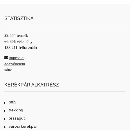
STATISZTIKA
29.554
termék
60.806
vélemény
138.211
felhasználó
kapcsolat
adatvédelem
kéfix
KERÉKPÁR ALKATRÉSZ
mtb
trekking
országúti
városi kerékpár