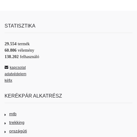
STATISZTIKA
29.554
termék
60.806
vélemény
138.202
felhasználó
kapcsolat
adatvédelem
kéfix
KERÉKPÁR ALKATRÉSZ
mtb
trekking
országúti