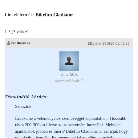
Linkelt termék:
Bikefun Gladiator
1-3 (3 válasz)
zsoltnemes
Elküldve: 2016.06.01. 13:25
sima XC-s
hozzászólások: 7
Témaindító kérdés:
Sziasztok!
Érdekelne a véleményetek szemüveggel kapcsolatban. Hosszabb
távra 200-300km illetve xc-re szeretném használni. Melyiket
ajánlanátok jobban és miért? Bikefun Gladiatornal azt írják hogy
polarizált a lencséje. Ez mennyivel jelent előnyt a másik