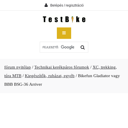
Belépés / regisztráció
fórum nyitólap
/
Technikai kerékpáros fórumok
/
XC, trekking,
túra MTB
/
Kiegészítők, ruházat, egyéb
/
Bikefun Gladiator vagy
BBB BSG-36 Arriver