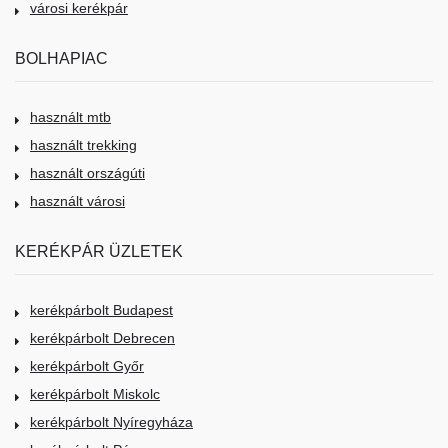
városi kerékpár
BOLHAPIAC
használt mtb
használt trekking
használt országúti
használt városi
KERÉKPÁR ÜZLETEK
kerékpárbolt Budapest
kerékpárbolt Debrecen
kerékpárbolt Győr
kerékpárbolt Miskolc
kerékpárbolt Nyíregyháza