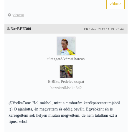
jelentem
NorBEE300
Elküldve: 2012.11.19. 23:44
túrázgató/városi harcos
E-Bike, Pedelec csapat
hozzászólások: 342
@VodkaTam: Hol máshol, mint a cimborám kerékpárcentrumjából
:)) Ő ajánlotta, én megvettem és eddig bevált. Egyébként én is
keresgettem sok helyen miután megvettem, de nem találtam ezt a
típust sehol.