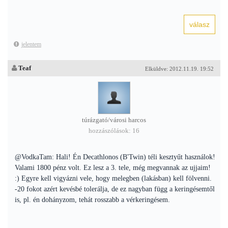
jelentem
Teaf
Elküldve: 2012.11.19. 19:52
túrázgató/városi harcos
hozzászólások: 16
@VodkaTam: Hali! Én Decathlonos (B'Twin) téli kesztyűt használok!
Valami 1800 pénz volt. Ez lesz a 3. tele, még megvannak az ujjaim!
:) Egyre kell vigyázni vele, hogy melegben (lakásban) kell fölvenni.
-20 fokot azért kevésbé tolerálja, de ez nagyban függ a keringésemtől
is, pl. én dohányzom, tehát rosszabb a vérkeringésem.