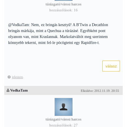
túrázgató/városi harcos
hozzászólások: 16
@VodkaTam: Nem, ez bringás kesztyű! A B'Twin a Decathlon
bringás márkája, mint a Quechua a túrázásé. Egyébként pont
olyanom van, mint Kraslannak. Markolatváltót meg szerintem
könnyebb tekerni, mint fel-le pöcögtetni egy Rapidfire-t.
jelentem
VodkaTam
Elküldve: 2012.11.19. 20:55
túrázgató/városi harcos
hozzászólások: 27