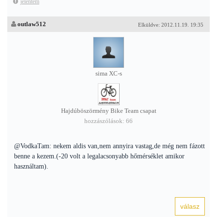
jelentem
outlaw512
Elküldve: 2012.11.19. 19:35
sima XC-s
Hajdúböszörmény Bike Team csapat
hozzászólások: 66
@VodkaTam: nekem aldis van,nem annyira vastag,de még nem fázott
benne a kezem.(-20 volt a legalacsonyabb hőmérséklet amikor
használtam).