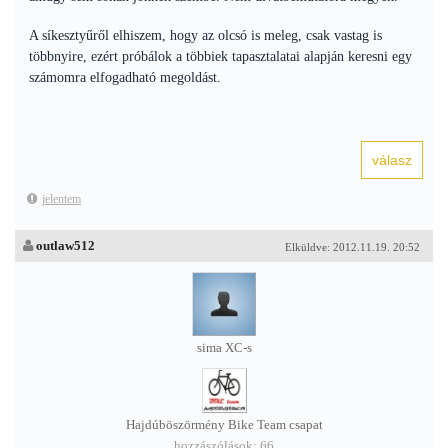
A síkesztyűről elhiszem, hogy az olcsó is meleg, csak vastag is
többnyire, ezért próbálok a többiek tapasztalatai alapján keresni egy
számomra elfogadható megoldást.
jelentem
outlaw512
Elküldve: 2012.11.19. 20:52
sima XC-s
Hajdúböszörmény Bike Team csapat
hozzászólások: 66