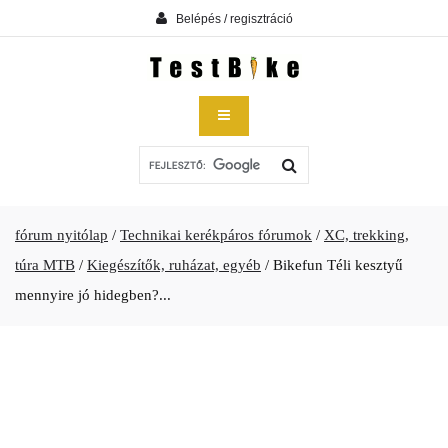
Belépés / regisztráció
fórum nyitólap
/
Technikai kerékpáros fórumok
/
XC, trekking,
túra MTB
/
Kiegészítők, ruházat, egyéb
/
Bikefun Téli kesztyű
mennyire jó hidegben?...