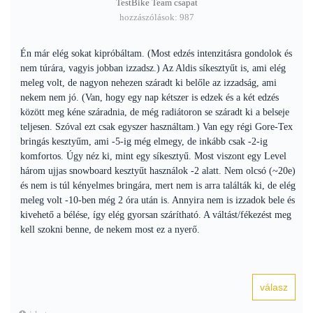
TestBike Team csapat
hozzászólások: 987
Én már elég sokat kipróbáltam. (Most edzés intenzitásra gondolok és
nem túrára, vagyis jobban izzadsz.) Az Aldis síkesztyűt is, ami elég
meleg volt, de nagyon nehezen száradt ki belőle az izzadság, ami
nekem nem jó. (Van, hogy egy nap kétszer is edzek és a két edzés
között meg kéne száradnia, de még radiátoron se száradt ki a belseje
teljesen. Szóval ezt csak egyszer használtam.) Van egy régi Gore-Tex
bringás kesztyűm, ami -5-ig még elmegy, de inkább csak -2-ig
komfortos. Úgy néz ki, mint egy síkesztyű. Most viszont egy Level
három ujjas snowboard kesztyűt használok -2 alatt. Nem olcsó (~20e)
és nem is túl kényelmes bringára, mert nem is arra találták ki, de elég
meleg volt -10-ben még 2 óra után is. Annyira nem is izzadok bele és
kivehető a bélése, így elég gyorsan szárítható. A váltást/fékezést meg
kell szokni benne, de nekem most ez a nyerő.