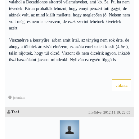
valahol a Decathlonos sátorról véleményeket, ami kb. 5e. Ft, ha nem
tévedek. Páran próbálták lehúzni, hogy ennyi pénzért tuti gagyi, de
akinek volt, az mind kiállt mellette, hogy meglepően jó. Nekem nem
volt még, és nem is tervezem, de ezek szerint lehetnek kivételek
azért.
Visszatérve a kesztyűre: árban amit írtál, az tényleg nem sok érte, de
ahogy a többiek árazását elnézem, ez azóta emelkedett kicsit (4-5e.),
talán rájöttek, hogy túl olcsó. Viszont ők nem dicsérik agyon, inkább
őszi használatot javasol mindenki. Nyilván ez egyén függő is.
jelentem
Teaf
Elküldve: 2012.11.19. 22:03