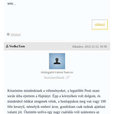
sem...
jelentem
VodkaTam
Elküldve: 2012.12.12. 20:39
túrázgató/városi harcos
hozzászólások: 27
Köszönöm mindenkinek a véleményeket, a legutóbbi Pesti utam
során útba ejtettem a Hajtányt. Épp a környéken volt dolgom, és
mindenhol ódákat zengenek róluk, a honlapjukon meg van vagy 100
féle kesztyű, némelyik emberi áron, gondoltam csak tudnak ajánlani
valami jót. Őszintén szólva egy nagy csalódás volt számomra az