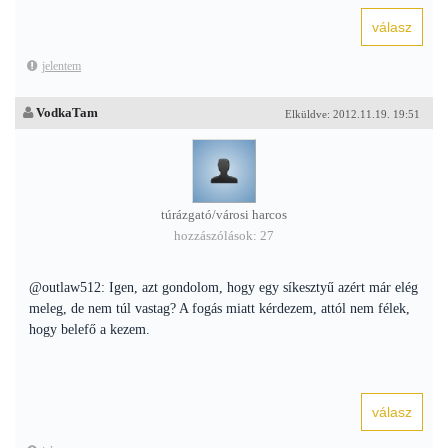
jelentem
VodkaTam
Elküldve: 2012.11.19. 19:51
túrázgató/városi harcos
hozzászólások: 27
@outlaw512: Igen, azt gondolom, hogy egy síkesztyű azért már elég
meleg, de nem túl vastag? A fogás miatt kérdezem, attól nem félek,
hogy belefő a kezem.