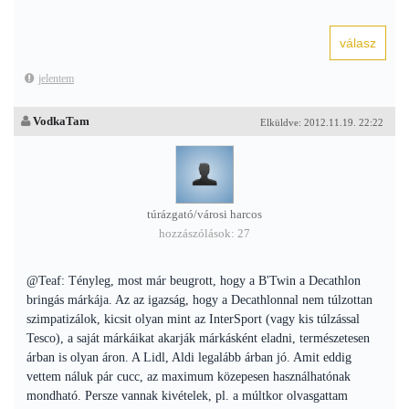
jelentem
VodkaTam
Elküldve: 2012.11.19. 22:22
túrázgató/városi harcos
hozzászólások: 27
@Teaf: Tényleg, most már beugrott, hogy a B'Twin a Decathlon
bringás márkája. Az az igazság, hogy a Decathlonnal nem túlzottan
szimpatizálok, kicsit olyan mint az InterSport (vagy kis túlzással
Tesco), a saját márkáikat akarják márkásként eladni, természetesen
árban is olyan áron. A Lidl, Aldi legalább árban jó. Amit eddig
vettem náluk pár cucc, az maximum közepesen használhatónak
mondható. Persze vannak kivételek, pl. a múltkor olvasgattam