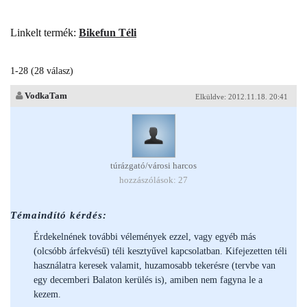
Linkelt termék:
Bikefun Téli
1-28 (28 válasz)
VodkaTam
Elküldve: 2012.11.18. 20:41
túrázgató/városi harcos
hozzászólások: 27
Témaindító kérdés:
Érdekelnének további vélemények ezzel, vagy egyéb más
(olcsóbb árfekvésű) téli kesztyűvel kapcsolatban. Kifejezetten téli
használatra keresek valamit, huzamosabb tekerésre (tervbe van
egy decemberi Balaton kerülés is), amiben nem fagyna le a
kezem.