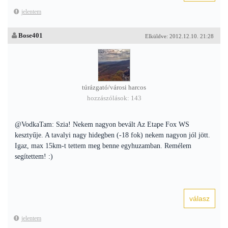
jelentem
Bose401
Elküldve: 2012.12.10. 21:28
túrázgató/városi harcos
hozzászólások: 143
@VodkaTam: Szia! Nekem nagyon bevált Az Etape Fox WS
kesztyűje. A tavalyi nagy hidegben (-18 fok) nekem nagyon jól jött.
Igaz, max 15km-t tettem meg benne egyhuzamban. Remélem
segítettem! :)
jelentem