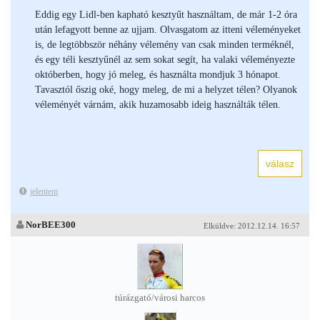
Eddig egy Lidl-ben kapható kesztyűt használtam, de már 1-2 óra
után lefagyott benne az ujjam. Olvasgatom az itteni véleményeket
is, de legtöbbször néhány vélemény van csak minden terméknél,
és egy téli kesztyűnél az sem sokat segít, ha valaki véleményezte
októberben, hogy jó meleg, és használta mondjuk 3 hónapot.
Tavasztól őszig oké, hogy meleg, de mi a helyzet télen? Olyanok
véleményét várnám, akik huzamosabb ideig használták télen.
jelentem
NorBEE300
Elküldve: 2012.12.14. 16:57
túrázgató/városi harcos