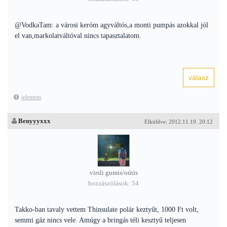
@VodkaTam: a városi keróm agyváltós,a monti pumpás azokkal jól
el van,markolatváltóval nincs tapasztalatom.
jelentem
Benyyyxxx
Elküldve: 2012.11.19. 20:12
virsli gumis/oútis
hozzászólások: 54
Takko-ban tavaly vettem Thinsulate polár keztyűt, 1000 Ft volt,
semmi gáz nincs vele. Amúgy a bringás téli kesztyű teljesen