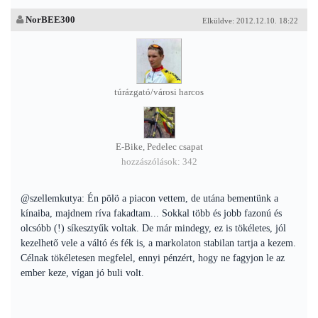
NorBEE300
Elküldve: 2012.12.10. 18:22
túrázgató/városi harcos
E-Bike, Pedelec csapat
hozzászólások: 342
@szellemkutya: Én pölö a piacon vettem, de utána bementünk a
kínaiba, majdnem ríva fakadtam... Sokkal több és jobb fazonú és
olcsóbb (!) síkesztyűk voltak. De már mindegy, ez is tökéletes, jól
kezelhető vele a váltó és fék is, a markolaton stabilan tartja a kezem.
Célnak tökéletesen megfelel, ennyi pénzért, hogy ne fagyjon le az
ember keze, vígan jó buli volt.