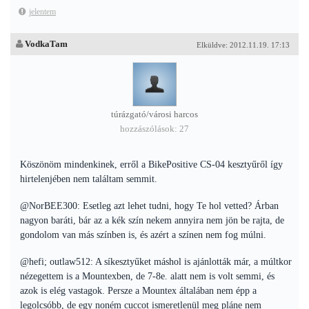
jelentem
VodkaTam
Elküldve: 2012.11.19. 17:13
túrázgató/városi harcos
hozzászólások: 27
Köszönöm mindenkinek, erről a BikePositive CS-04 kesztyűről így
hirtelenjében nem találtam semmit.
@NorBEE300: Esetleg azt lehet tudni, hogy Te hol vetted? Árban
nagyon baráti, bár az a kék szín nekem annyira nem jön be rajta, de
gondolom van más színben is, és azért a színen nem fog múlni.
@hefi; outlaw512: A síkesztyűket máshol is ajánlották már, a múltkor
nézegettem is a Mountexben, de 7-8e. alatt nem is volt semmi, és
azok is elég vastagok. Persze a Mountex általában nem épp a
legolcsóbb, de egy noném cuccot ismeretlenül meg pláne nem