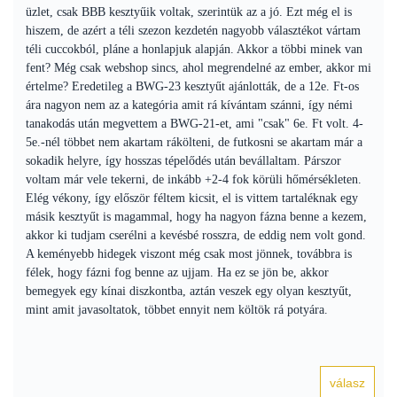
üzlet, csak BBB kesztyűik voltak, szerintük az a jó. Ezt még el is
hiszem, de azért a téli szezon kezdetén nagyobb választékot vártam
téli cuccokból, pláne a honlapjuk alapján. Akkor a többi minek van
fent? Még csak webshop sincs, ahol megrendelné az ember, akkor mi
értelme? Eredetileg a BWG-23 kesztyűt ajánlották, de a 12e. Ft-os
ára nagyon nem az a kategória amit rá kívántam szánni, így némi
tanakodás után megvettem a BWG-21-et, ami "csak" 6e. Ft volt. 4-
5e.-nél többet nem akartam rákölteni, de futkosni se akartam már a
sokadik helyre, így hosszas tépelődés után bevállaltam. Párszor
voltam már vele tekerni, de inkább +2-4 fok körüli hőmérsékleten.
Elég vékony, így először féltem kicsit, el is vittem tartaléknak egy
másik kesztyűt is magammal, hogy ha nagyon fázna benne a kezem,
akkor ki tudjam cserélni a kevésbé rosszra, de eddig nem volt gond.
A keményebb hidegek viszont még csak most jönnek, továbbra is
félek, hogy fázni fog benne az ujjam. Ha ez se jön be, akkor
bemegyek egy kínai diszkontba, aztán veszek egy olyan kesztyűt,
mint amit javasoltatok, többet ennyit nem költök rá potyára.