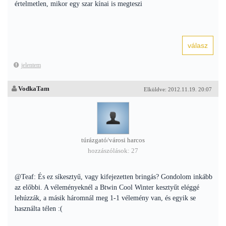
értelmetlen, mikor egy szar kínai is megteszi
jelentem
VodkaTam
Elküldve: 2012.11.19. 20:07
túrázgató/városi harcos
hozzászólások: 27
@Teaf: És ez síkesztyű, vagy kifejezetten bringás? Gondolom inkább
az előbbi. A véleményeknél a Btwin Cool Winter kesztyűt eléggé
lehúzzák, a másik háromnál meg 1-1 vélemény van, és egyik se
használta télen :(