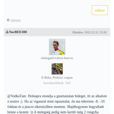
jelentem
NorBEE300
Elküldve: 2012.12.12. 21:01
túrázgató/városi harcos
E-Bike, Pedelec csapat
hozzászólások: 342
@VodkaTam: Holnapra mondja a gusztustalan hideget, itt az alkalom
a tesztre ;). Ha az vigasztal mint tapasztalat, én ma tekertem -8, -10
fokban és a piacos síkesztyűben mentem. Majdhogynem begyulladt
benne a kezem :)) A melegség pedig nem került még 2 rongyba