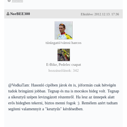
jelentem
NorBEE300
Elküldve: 2012.12.13. 17:36
túrázgató/városi harcos
E-Bike, Pedelec csapat
hozzászólások: 342
@VodkaTam: Hasonló cipőben járok én is, jóformán csak hétvégén
tudok bringázni jobban. Tegnap és ma is mocskos hideg volt. Tegnap
a síkesztyű szépen levizsgázott részemről. Ha lesz az ünnepek alatt
erős hidegben tekerni, biztos menni fogok :). Remélem azért tudtam
segíteni valamennyit a "kesztyűs" kérdésedben.