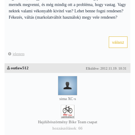
mernék megvenni, és még mindig ott a probléma, hogy vastag. Vagy
nektek valami vékonyabb kivitel van? Lehet benne fogni rendesen?
Fékezés, váltás (markolatváltót használok) megy vele rendesen?
jelentem
outlaw512
Elküldve: 2012.11.19. 10:31
sima XC-s
Hajdúböszörmény Bike Team csapat
hozzászólások: 66