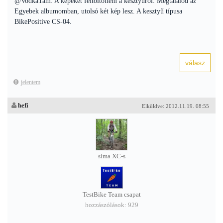
@VodkaTam: A képeket feltöltöttem a kesztyűről. Megtalálod az
Egyebek albumomban, utolsó két kép lesz. A kesztyű típusa
BikePositive CS-04.
jelentem
hefi
Elküldve: 2012.11.19. 08:55
sima XC-s
TestBike Team csapat
hozzászólások: 929