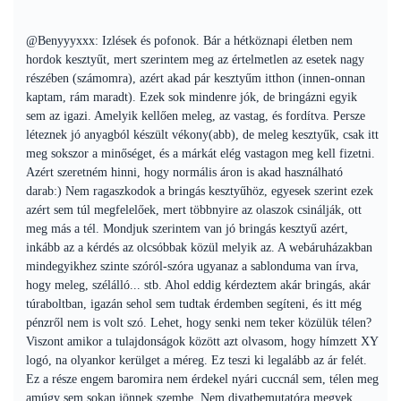
@Benyyyxxx: Izlések és pofonok. Bár a hétköznapi életben nem
hordok kesztyűt, mert szerintem meg az értelmetlen az esetek nagy
részében (számomra), azért akad pár kesztyűm itthon (innen-onnan
kaptam, rám maradt). Ezek sok mindenre jók, de bringázni egyik
sem az igazi. Amelyik kellően meleg, az vastag, és fordítva. Persze
léteznek jó anyagból készült vékony(abb), de meleg kesztyűk, csak itt
meg sokszor a minőséget, és a márkát elég vastagon meg kell fizetni.
Azért szeretném hinni, hogy normális áron is akad használható
darab:) Nem ragaszkodok a bringás kesztyűhöz, egyesek szerint ezek
azért sem túl megfelelőek, mert többnyire az olaszok csinálják, ott
meg más a tél. Mondjuk szerintem van jó bringás kesztyű azért,
inkább az a kérdés az olcsóbbak közül melyik az. A webáruházakban
mindegyikhez szinte szóról-szóra ugyanaz a sablonduma van írva,
hogy meleg, szélálló... stb. Ahol eddig kérdeztem akár bringás, akár
túraboltban, igazán sehol sem tudtak érdemben segíteni, és itt még
pénzről nem is volt szó. Lehet, hogy senki nem teker közülük télen?
Viszont amikor a tulajdonságok között azt olvasom, hogy hímzett XY
logó, na olyankor kerülget a méreg. Ez teszi ki legalább az ár felét.
Ez a része engem baromira nem érdekel nyári cuccnál sem, télen meg
amúgy sem sokan jönnek szembe. Nem divatbemutatóra megyek.