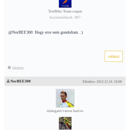
TestBike Team csapat
hozzászólások: 987
@NorBEE300: Hogy erre nem gondoltam. :)
jelentem
NorBEE300
Elküldve: 2012.12.14. 16:08
túrázgató/városi harcos