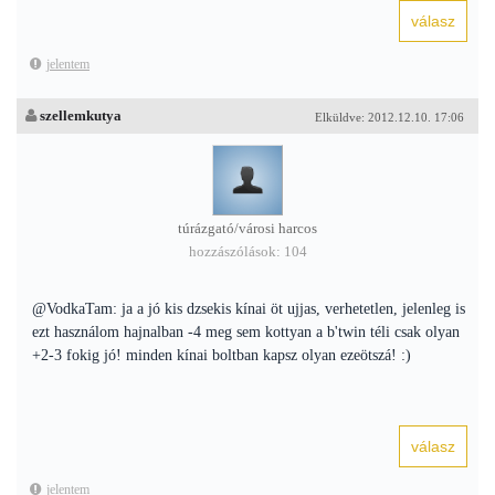
jelentem
szellemkutya
Elküldve: 2012.12.10. 17:06
túrázgató/városi harcos
hozzászólások: 104
@VodkaTam: ja a jó kis dzsekis kínai öt ujjas, verhetetlen, jelenleg is
ezt használom hajnalban -4 meg sem kottyan a b'twin téli csak olyan
+2-3 fokig jó! minden kínai boltban kapsz olyan ezeötszá! :)
jelentem