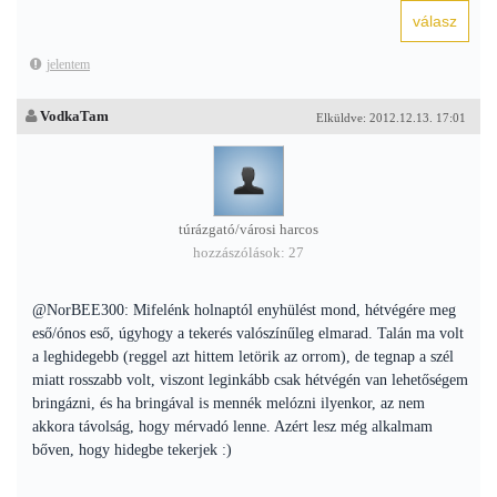
jelentem
VodkaTam
Elküldve: 2012.12.13. 17:01
túrázgató/városi harcos
hozzászólások: 27
@NorBEE300: Mifelénk holnaptól enyhülést mond, hétvégére meg
eső/ónos eső, úgyhogy a tekerés valószínűleg elmarad. Talán ma volt
a leghidegebb (reggel azt hittem letörik az orrom), de tegnap a szél
miatt rosszabb volt, viszont leginkább csak hétvégén van lehetőségem
bringázni, és ha bringával is mennék melózni ilyenkor, az nem
akkora távolság, hogy mérvadó lenne. Azért lesz még alkalmam
bőven, hogy hidegbe tekerjek :)