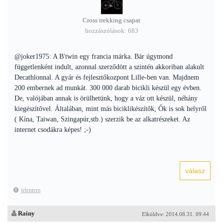
Cross trekking csapat
hozzászólások: 683
@joker1975: A B'twin egy francia márka. Bár úgymond
függetlenként indult, azonnal szerződött a szintén akkoriban alakult
Decathlonnal. A gyár és fejlesztőkozpont Lille-ben van. Majdnem
200 embernek ad munkát. 300 000 darab bicikli készül egy évben.
De, valójában annak is örülhetünk, hogy a váz ott készül, néhány
kiegészítővel. Általában, mint más biciklikészítők, Ők is sok helyről
( Kína, Taiwan, Szingapúr,stb.) szerzik be az alkatrészeket. Az
internet csodákra képes! ;-)
jelentem
Rainy
Elküldve: 2014.08.31. 09:44