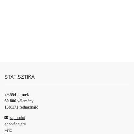
STATISZTIKA
29.554
termék
60.806
vélemény
138.171
felhasználó
kapcsolat
adatvédelem
kéfix