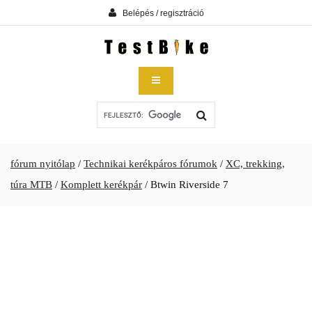
Belépés / regisztráció
fórum nyitólap
/
Technikai kerékpáros fórumok
/
XC, trekking,
túra MTB
/
Komplett kerékpár
/
Btwin Riverside 7