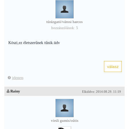
túrázgató/városi harcos
hozzászólások: 5
Köszi,ez életszerűnek tűnik.üdv
jelentem
Rainy
Elküldve: 2014.08.29. 11:19
virsli gumis/oútis