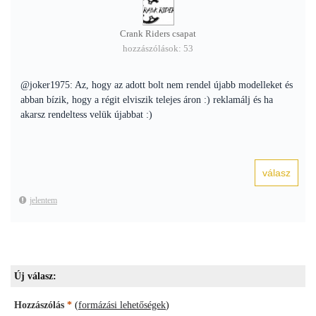
Crank Riders csapat
hozzászólások: 53
@joker1975: Az, hogy az adott bolt nem rendel újabb modelleket és
abban bízik, hogy a régit elviszik telejes áron :) reklamálj és ha
akarsz rendeltess velük újabbat :)
jelentem
Új válasz:
Hozzászólás
*
(
formázási lehetőségek
)