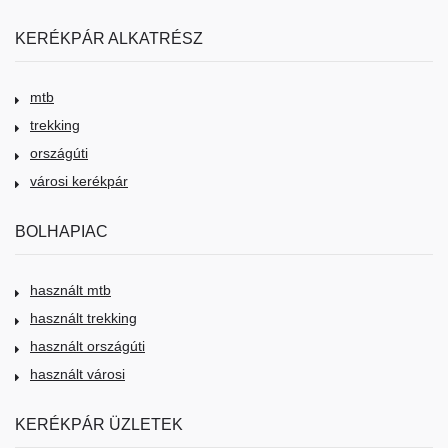
KERÉKPÁR ALKATRÉSZ
mtb
trekking
országúti
városi kerékpár
BOLHAPIAC
használt mtb
használt trekking
használt országúti
használt városi
KERÉKPÁR ÜZLETEK