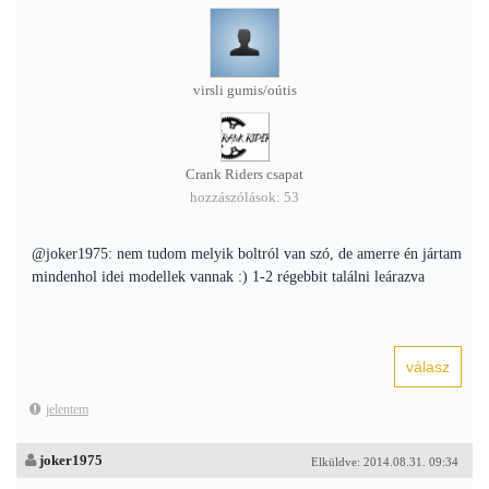
virsli gumis/oútis
Crank Riders csapat
hozzászólások: 53
@joker1975: nem tudom melyik boltról van szó, de amerre én jártam
mindenhol idei modellek vannak :) 1-2 régebbit találni leárazva
jelentem
joker1975
Elküldve: 2014.08.31. 09:34