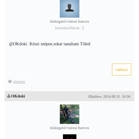
túrázgató/városi harcos
hozzászólások: 5
@OKdoki: Köszi szépen,sokat tanultam Tőled
jelentem
OKdoki
Elküldve: 2014.08.31. 10:56
túrázgató/városi harcos