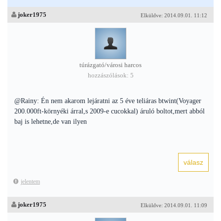
joker1975
Elküldve: 2014.09.01. 11:12
túrázgató/városi harcos
hozzászólások: 5
@Rainy: Én nem akarom lejáratni az 5 éve teliáras btwint(Voyager
200.000ft-környéki árral,s 2009-e cucokkal) áruló boltot,mert abból
baj is lehetne,de van ilyen
jelentem
joker1975
Elküldve: 2014.09.01. 11:09