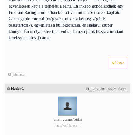
egyenletesen kapja a terhelést a felni. Én inkább gondolkodnék egy
Fulcrum Racing 5-ön, árban kb. ott van mint a Scirocco, kapható
Campagnolo rotorral (még szép, mivel a két cég végül is
összetartozik), egyenletes a küllőkiosztása, és ráadásul szuper
könnyű! Én is olyat szerettem volna, ha nem jutok hozzá a mostani
kerékszettemhez jó áron.
jelentem
HederG
Elküldve: 2015.06.24. 23:54
virsli gumis/oútis
hozzászólások: 5