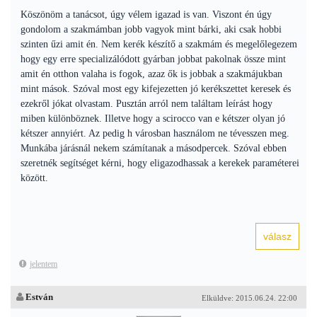
Köszönöm a tanácsot, úgy vélem igazad is van. Viszont én úgy
gondolom a szakmámban jobb vagyok mint bárki, aki csak hobbi
szinten űzi amit én. Nem kerék készítő a szakmám és megelőlegezem
hogy egy erre specializálódott gyárban jobbat pakolnak össze mint
amit én otthon valaha is fogok, azaz ők is jobbak a szakmájukban
mint mások. Szóval most egy kifejezetten jó kerékszettet keresek és
ezekről jókat olvastam. Pusztán arról nem találtam leírást hogy
miben különböznek. Illetve hogy a scirocco van e kétszer olyan jó
kétszer annyiért. Az pedig h városban használom ne tévesszen meg.
Munkába járásnál nekem számítanak a másodpercek. Szóval ebben
szeretnék segítséget kérni, hogy eligazodhassak a kerekek paraméterei
között.
jelentem
Estván
Elküldve: 2015.06.24. 22:00