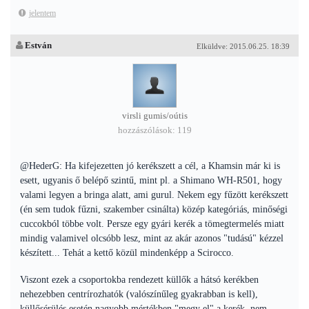
jelentem
Estván
Elküldve: 2015.06.25. 18:39
virsli gumis/oútis
hozzászólások: 119
@HederG: Ha kifejezetten jó kerékszett a cél, a Khamsin már ki is
esett, ugyanis ő belépő szintű, mint pl. a Shimano WH-R501, hogy
valami legyen a bringa alatt, ami gurul. Nekem egy fűzött kerékszett
(én sem tudok fűzni, szakember csinálta) közép kategóriás, minőségi
cuccokból többe volt. Persze egy gyári kerék a tömegtermelés miatt
mindig valamivel olcsóbb lesz, mint az akár azonos "tudású" kézzel
készített... Tehát a kettő közül mindenképp a Scirocco.
Viszont ezek a csoportokba rendezett küllők a hátsó kerékben
nehezebben centrírozhatók (valószínűleg gyakrabban is kell),
küllősérülés esetén nagyobb mértékben "megy el" a kerék, nem