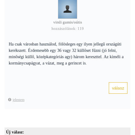
virsli gumis/oútis
hozzászólások: 119
Ha csak városban használod, fölösleges egy ilyen jellegű országúti
kerékszett. Érdemesebb egy 36 vagy 32 küllőset fűzni (jó felni,
minőségi küllő, középkategóriás agy) három kereszttel. Az kíméli a
kormánycsapágyat, a vázat, meg a gerincet is.
jelentem
Új válasz: