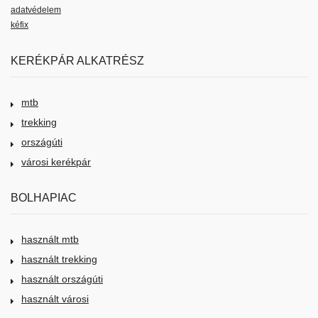
adatvédelem
kéfix
KERÉKPÁR ALKATRÉSZ
mtb
trekking
országúti
városi kerékpár
BOLHAPIAC
használt mtb
használt trekking
használt országúti
használt városi