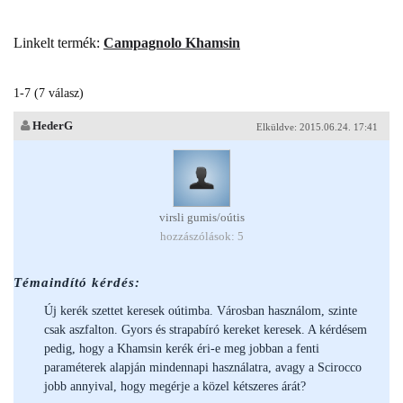
Linkelt termék:
Campagnolo Khamsin
1-7 (7 válasz)
HederG
Elküldve: 2015.06.24. 17:41
virsli gumis/oútis
hozzászólások: 5
Témaindító kérdés:
Új kerék szettet keresek oútimba. Városban használom, szinte
csak aszfalton. Gyors és strapabíró kereket keresek. A kérdésem
pedig, hogy a Khamsin kerék éri-e meg jobban a fenti
paraméterek alapján mindennapi használatra, avagy a Scirocco
jobb annyival, hogy megérje a közel kétszeres árát?