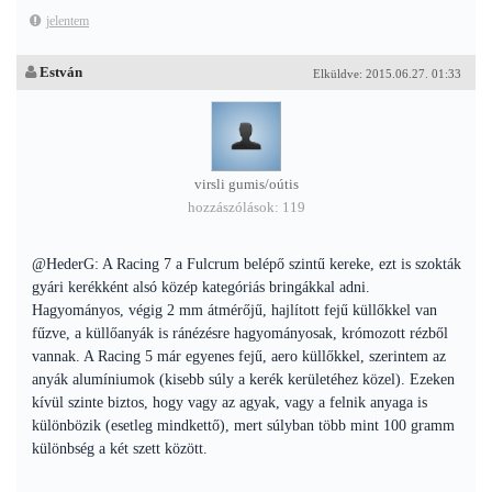
jelentem
Estván
Elküldve: 2015.06.27. 01:33
virsli gumis/oútis
hozzászólások: 119
@HederG: A Racing 7 a Fulcrum belépő szintű kereke, ezt is szokták
gyári kerékként alsó közép kategóriás bringákkal adni.
Hagyományos, végig 2 mm átmérőjű, hajlított fejű küllőkkel van
fűzve, a küllőanyák is ránézésre hagyományosak, krómozott rézből
vannak. A Racing 5 már egyenes fejű, aero küllőkkel, szerintem az
anyák alumíniumok (kisebb súly a kerék kerületéhez közel). Ezeken
kívül szinte biztos, hogy vagy az agyak, vagy a felnik anyaga is
különbözik (esetleg mindkettő), mert súlyban több mint 100 gramm
különbség a két szett között.