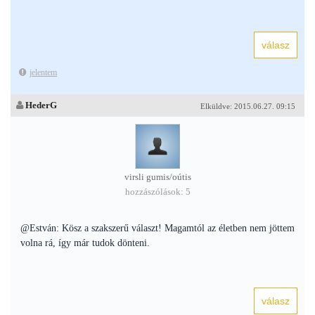
jelentem
HederG
Elküldve: 2015.06.27. 09:15
virsli gumis/oútis
hozzászólások: 5
@Estván: Kösz a szakszerű választ! Magamtól az életben nem jöttem
volna rá, így már tudok dönteni.