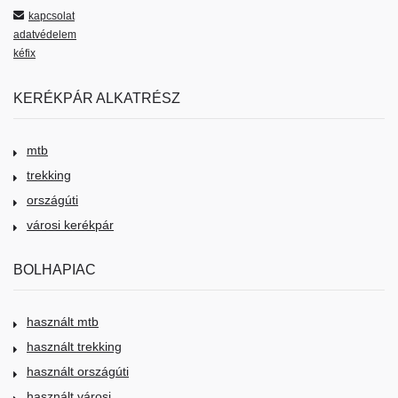
kapcsolat
adatvédelem
kéfix
KERÉKPÁR ALKATRÉSZ
mtb
trekking
országúti
városi kerékpár
BOLHAPIAC
használt mtb
használt trekking
használt országúti
használt városi