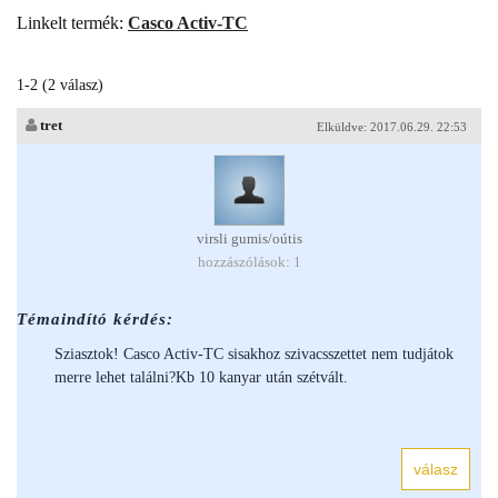
Linkelt termék:
Casco Activ-TC
1-2 (2 válasz)
tret
Elküldve: 2017.06.29. 22:53
virsli gumis/oútis
hozzászólások: 1
Témaindító kérdés:
Sziasztok! Casco Activ-TC sisakhoz szivacsszettet nem tudjátok
merre lehet találni?Kb 10 kanyar után szétvált.