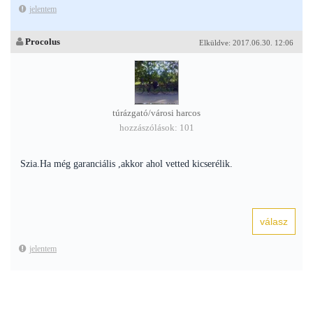
jelentem
Procolus
Elküldve: 2017.06.30. 12:06
túrázgató/városi harcos
hozzászólások: 101
Szia.Ha még garanciális ,akkor ahol vetted kicserélik.
jelentem