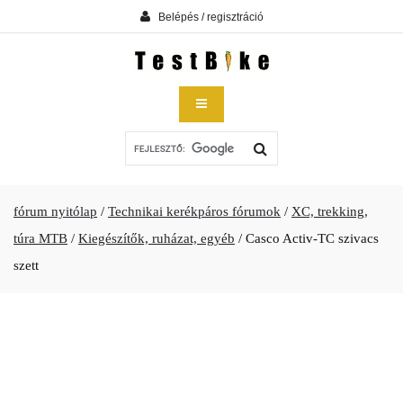
Belépés / regisztráció
fórum nyitólap
/
Technikai kerékpáros fórumok
/
XC, trekking,
túra MTB
/
Kiegészítők, ruházat, egyéb
/
Casco Activ-TC szivacs
szett