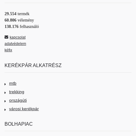
29.554
termék
60.806
vélemény
138.176
felhasználó
kapcsolat
adatvédelem
kéfix
KERÉKPÁR ALKATRÉSZ
mtb
trekking
országúti
városi kerékpár
BOLHAPIAC