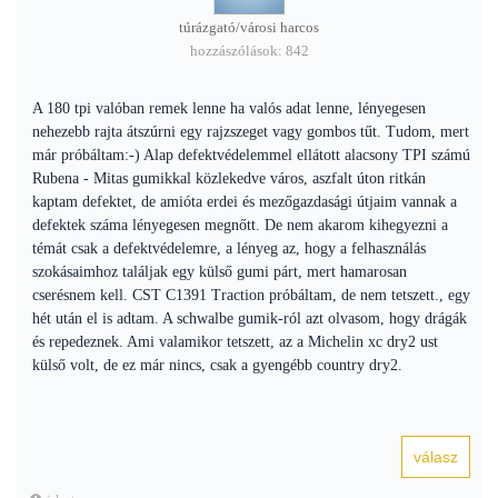
túrázgató/városi harcos
hozzászólások: 842
A 180 tpi valóban remek lenne ha valós adat lenne, lényegesen
nehezebb rajta átszúrni egy rajzszeget vagy gombos tűt. Tudom, mert
már próbáltam:-) Alap defektvédelemmel ellátott alacsony TPI számú
Rubena - Mitas gumikkal közlekedve város, aszfalt úton ritkán
kaptam defektet, de amióta erdei és mezőgazdasági útjaim vannak a
defektek száma lényegesen megnőtt. De nem akarom kihegyezni a
témát csak a defektvédelemre, a lényeg az, hogy a felhasználás
szokásaimhoz találjak egy külső gumi párt, mert hamarosan
cserésnem kell. CST C1391 Traction próbáltam, de nem tetszett., egy
hét után el is adtam. A schwalbe gumik-ról azt olvasom, hogy drágák
és repedeznek. Ami valamikor tetszett, az a Michelin xc dry2 ust
külső volt, de ez már nincs, csak a gyengébb country dry2.