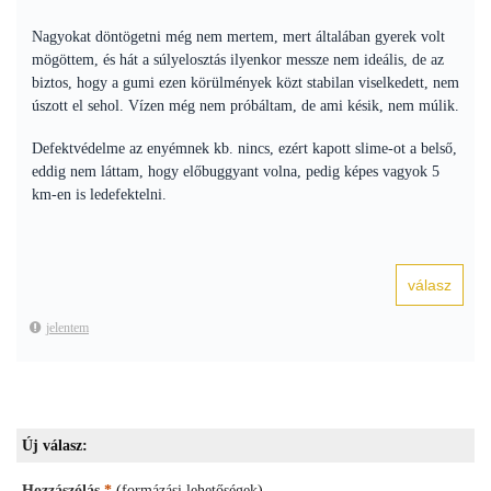
Nagyokat döntögetni még nem mertem, mert általában gyerek volt
mögöttem, és hát a súlyelosztás ilyenkor messze nem ideális, de az
biztos, hogy a gumi ezen körülmények közt stabilan viselkedett, nem
úszott el sehol. Vízen még nem próbáltam, de ami késik, nem múlik.
Defektvédelme az enyémnek kb. nincs, ezért kapott slime-ot a belső,
eddig nem láttam, hogy előbuggyant volna, pedig képes vagyok 5
km-en is ledefektelni.
jelentem
Új válasz:
Hozzászólás
*
(
formázási lehetőségek
)