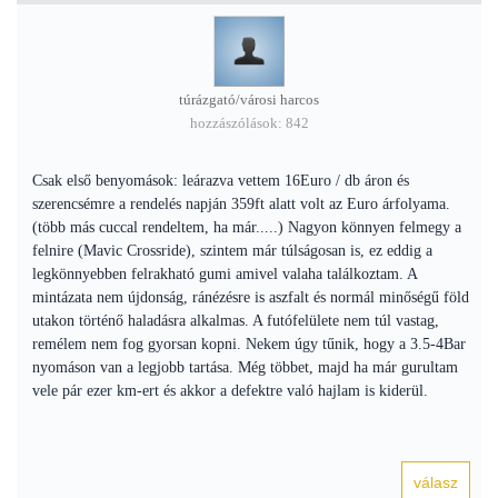
túrázgató/városi harcos
hozzászólások: 842
Csak első benyomások: leárazva vettem 16Euro / db áron és
szerencsémre a rendelés napján 359ft alatt volt az Euro árfolyama.
(több más cuccal rendeltem, ha már.....) Nagyon könnyen felmegy a
felnire (Mavic Crossride), szintem már túlságosan is, ez eddig a
legkönnyebben felrakható gumi amivel valaha találkoztam. A
mintázata nem újdonság, ránézésre is aszfalt és normál minőségű föld
utakon történő haladásra alkalmas. A futófelülete nem túl vastag,
remélem nem fog gyorsan kopni. Nekem úgy tűnik, hogy a 3.5-4Bar
nyomáson van a legjobb tartása. Még többet, majd ha már gurultam
vele pár ezer km-ert és akkor a defektre való hajlam is kiderül.