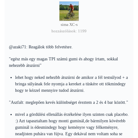
sima XC-s
hozzászólások: 1199
@azaki71: Reagálok több felvetésre.
"egész más egy magas TPI számú gumi és ahogy írtam, sokkal
nehezebb átszúrni"
lehet hogy neked nehezbb átszúrni de amikor a fél testsúlyod + a
bringa súlyának fele nyomja a kereket a tüskére ott tökmindegy
hogy te kézzel mennyire tudod átszúrni.
"Aszfalt: meglepően kevés különbséget éreztem a 2 és 4 bar között."
mivel a gördülési ellenállás érzékelése ilyen szinten csak placebo.
:) Azt tapasztaltam hogy monti guminál,de bármilyen kövérebb
guminál is édesmindegy hogy keményre vagy félkeményre,
neadjisten puhára van fújva. Egy dekával nem voltam soha se