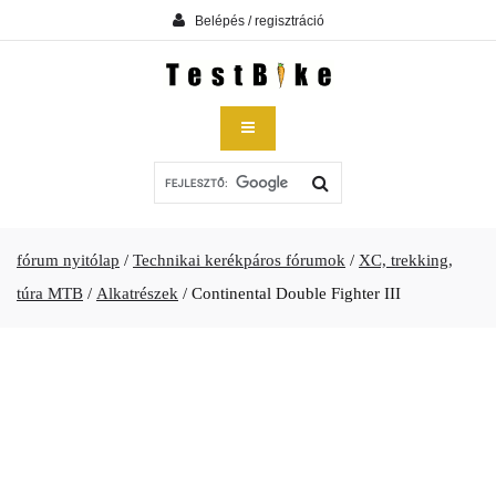
Belépés / regisztráció
fórum nyitólap
/
Technikai kerékpáros fórumok
/
XC, trekking,
túra MTB
/
Alkatrészek
/
Continental Double Fighter III