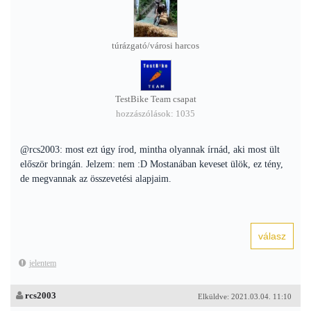
túrázgató/városi harcos
TestBike Team csapat
hozzászólások: 1035
@rcs2003: most ezt úgy írod, mintha olyannak írnád, aki most ült
először bringán. Jelzem: nem :D Mostanában keveset ülök, ez tény,
de megvannak az összevetési alapjaim.
jelentem
rcs2003
Elküldve: 2021.03.04. 11:10