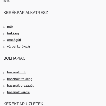
kéfix
KERÉKPÁR ALKATRÉSZ
mtb
trekking
országúti
városi kerékpár
BOLHAPIAC
használt mtb
használt trekking
használt országúti
használt városi
KERÉKPÁR ÜZLETEK