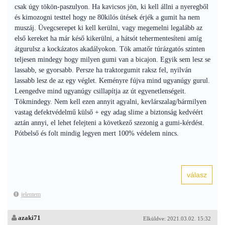
csak úgy tökön-paszulyon. Ha kavicsos jön, ki kell állni a nyeregből
és kimozogni testtel hogy ne 80kilós ütések érjék a gumit ha nem
muszáj. Üvegcserepet ki kell kerülni, vagy megemelni legalább az
első kereket ha már késő kikerülni, a hátsót tehermentesíteni amíg
átgurulsz a kockázatos akadályokon. Tök amatőr túrázgatós szinten
teljesen mindegy hogy milyen gumi van a bicajon. Egyik sem lesz se
lassabb, se gyorsabb. Persze ha traktorgumit raksz fel, nyilván
lassabb lesz de az egy véglet. Keményre fújva mind ugyanúgy gurul.
Leengedve mind ugyanúgy csillapítja az út egyenetlenségeit.
Tökmindegy. Nem kell ezen annyit agyalni, kevlárszalag/bármilyen
vastag defektvédelmű külső + egy adag slime a biztonság kedvéért
aztán annyi, el lehet felejteni a következő szezonig a gumi-kérdést.
Pótbelső és folt mindig legyen mert 100% védelem nincs.
jelentem
azaki71
Elküldve: 2021.03.02. 15:32