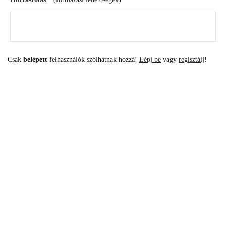
Csak
belépett
felhasználók szólhatnak hozzá!
Lépj be
vagy
regisztálj
!