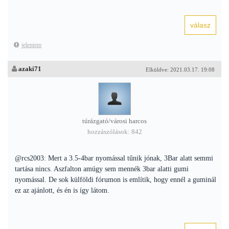
jelentem
azaki71
Elküldve: 2021.03.17. 19:08
túrázgató/városi harcos
hozzászólások: 842
@rcs2003: Mert a 3.5-4bar nyomással tűnik jónak, 3Bar alatt semmi
tartása nincs. Aszfalton amúgy sem mennék 3bar alatti gumi
nyomással. De sok külföldi fórumon is említik, hogy ennél a guminál
ez az ajánlott, és én is így látom.