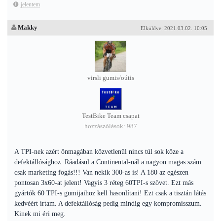
jelentem
Makky
Elküldve: 2021.03.02. 10:05
virsli gumis/oútis
TestBike Team csapat
hozzászólások: 987
A TPI-nek azért önmagában közvetlenül nincs túl sok köze a
defektállósághoz. Ráadásul a Continental-nál a nagyon magas szám
csak marketing fogás!!! Van nekik 300-as is! A 180 az egészen
pontosan 3x60-at jelent! Vagyis 3 réteg 60TPI-s szövet. Ezt más
gyártók 60 TPI-s gumijaihoz kell hasonlítani! Ezt csak a tisztán látás
kedvéért írtam. A defektállóság pedig mindig egy kompromisszum.
Kinek mi éri meg.