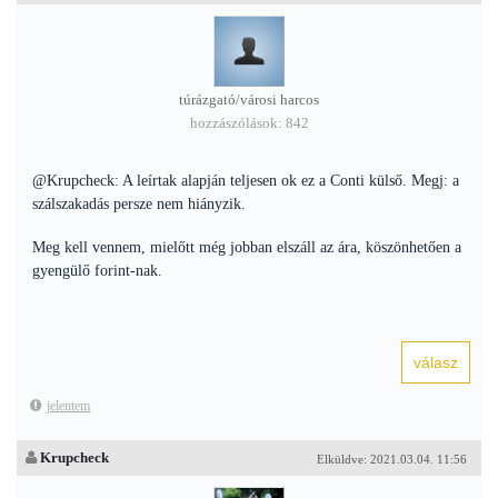
túrázgató/városi harcos
hozzászólások: 842
@Krupcheck: A leírtak alapján teljesen ok ez a Conti külső. Megj: a
szálszakadás persze nem hiányzik.
Meg kell vennem, mielőtt még jobban elszáll az ára, köszönhetően a
gyengülő forint-nak.
jelentem
Krupcheck
Elküldve: 2021.03.04. 11:56