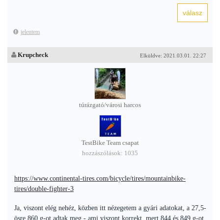
jelentem
Krupcheck
Elküldve: 2021.03.01. 22:27
túrázgató/városi harcos
TestBike Team csapat
hozzászólások: 1035
https://www.continental-tires.com/bicycle/tires/mountainbike-
tires/double-fighter-3
Ja, viszont elég nehéz, közben itt nézegetem a gyári adatokat, a 27,5-
ösre 860 g-ot adtak meg - ami viszont korrekt, mert 844 és 849 g-ot