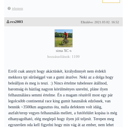
jelentem
rcs2003
Elküldve: 2021.03.02. 16:52
sima XC-s
hozzászólások: 1199
Erről csak annyit hogy akáctüskét, királydinnyét nem érdekli
mekkora tpi sűrűséggel van a gumi átszőve. Neki az a dolga hogy
beleálljon és meg is teszi. :) Nincs értelme tubelessre átállnod,
baromság és házilag nagyon körülményes szerelni, pláne ilyen
felhasználásra semmi értelme. Én a magam részéről most egy pár
legolcsóbb continental race king gumit használok edzősnek, van
bennük ~3500km augusztus óta, nulla defektem volt idáig,
aszfalt/terep vegyes felhasználás mellett, a futófelület kopása is még
elhanyagolható, elég meglepő hogy ilyen jól teljesít. Terepen meg
egyszerűen oda kell figyelni hogy min vág át az ember, nem lehet