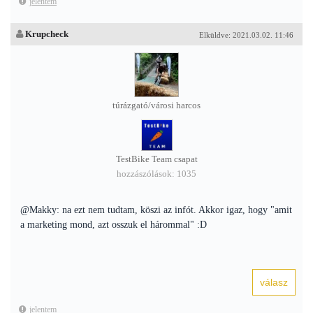
jelentem
Krupcheck
Elküldve: 2021.03.02. 11:46
túrázgató/városi harcos
TestBike Team csapat
hozzászólások: 1035
@Makky: na ezt nem tudtam, köszi az infót. Akkor igaz, hogy "amit
a marketing mond, azt osszuk el hárommal" :D
jelentem