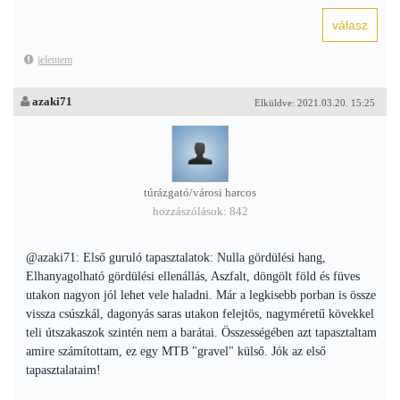
jelentem
azaki71
Elküldve: 2021.03.20. 15:25
túrázgató/városi harcos
hozzászólások: 842
@azaki71: Első guruló tapasztalatok: Nulla gördülési hang,
Elhanyagolható gördülési ellenállás, Aszfalt, döngölt föld és füves
utakon nagyon jól lehet vele haladni. Már a legkisebb porban is össze
vissza csúszkál, dagonyás saras utakon felejtös, nagyméretű kövekkel
teli útszakaszok szintén nem a barátai. Összességében azt tapasztaltam
amire számítottam, ez egy MTB "gravel" külső. Jók az első
tapasztalataim!