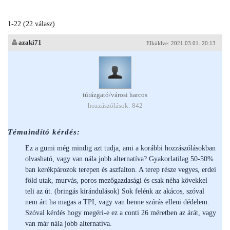
1-22 (22 válasz)
azaki71
Elküldve: 2021.03.01. 20:13
túrázgató/városi harcos
hozzászólások: 842
Témaindító kérdés:
Ez a gumi még mindig azt tudja, ami a korábbi hozzászólásokban
olvasható, vagy van nála jobb alternatíva? Gyakorlatilag 50-50%
ban kerékpározok terepen és aszfalton. A terep része vegyes, erdei
föld utak, murvás, poros mezőgazdasági és csak néha kövekkel
teli az út. (bringás kirándulások) Sok felénk az akácos, szóval
nem árt ha magas a TPI, vagy van benne szúrás elleni dédelem.
Szóval kérdés hogy megéri-e ez a conti 26 méretben az árát, vagy
van már nála jobb alternatíva.