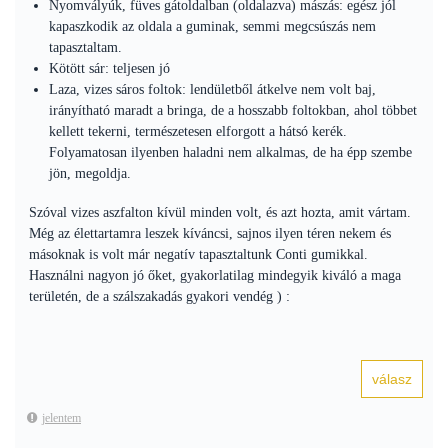
Nyomvályúk, füves gátoldalban (oldalazva) mászás: egész jól
kapaszkodik az oldala a guminak, semmi megcsúszás nem
tapasztaltam.
Kötött sár: teljesen jó
Laza, vizes sáros foltok: lendületből átkelve nem volt baj,
irányítható maradt a bringa, de a hosszabb foltokban, ahol többet
kellett tekerni, természetesen elforgott a hátsó kerék.
Folyamatosan ilyenben haladni nem alkalmas, de ha épp szembe
jön, megoldja.
Szóval vizes aszfalton kívül minden volt, és azt hozta, amit vártam.
Még az élettartamra leszek kíváncsi, sajnos ilyen téren nekem és
másoknak is volt már negatív tapasztaltunk Conti gumikkal.
Használni nagyon jó őket, gyakorlatilag mindegyik kiváló a maga
területén, de a szálszakadás gyakori vendég ) :
jelentem