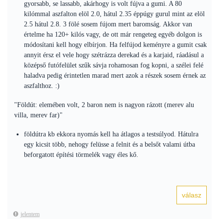
gyorsabb, se lassabb, akárhogy is volt fújva a gumi. A 80
kilómmal aszfalton elöl 2.0, hátul 2.35 éppúgy gurul mint az elöl
2.5 hátul 2.8. 3 fölé sosem fújom mert baromság. Akkor van
értelme ha 120+ kilós vagy, de ott már rengeteg egyéb dolgon is
módosítani kell hogy elbírjon. Ha felfújod keményre a gumit csak
annyit érsz el vele hogy szétrázza derekad és a karjaid, ráadásul a
középső futófelület szűk sávja rohamosan fog kopni, a szélei felé
haladva pedig érintetlen marad mert azok a részek sosem érnek az
aszfalthoz. :)
"Földút: elemében volt, 2 baron nem is nagyon rázott (merev alu
villa, merev far)"
földútra kb ekkora nyomás kell ha átlagos a testsúlyod. Hátulra
egy kicsit több, nehogy felüsse a felnit és a belsőt valami útba
beforgatott építési törmelék vagy éles kő.
jelentem