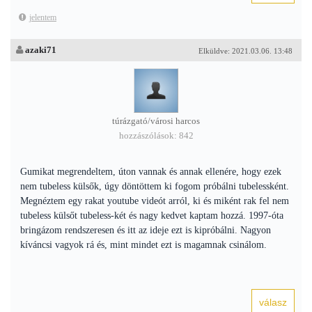
jelentem
azaki71
Elküldve: 2021.03.06. 13:48
túrázgató/városi harcos
hozzászólások: 842
Gumikat megrendeltem, úton vannak és annak ellenére, hogy ezek
nem tubeless külsők, úgy döntöttem ki fogom próbálni tubelessként.
Megnéztem egy rakat youtube videót arról, ki és miként rak fel nem
tubeless külsőt tubeless-két és nagy kedvet kaptam hozzá. 1997-óta
bringázom rendszeresen és itt az ideje ezt is kipróbálni. Nagyon
kíváncsi vagyok rá és, mint mindet ezt is magamnak csinálom.