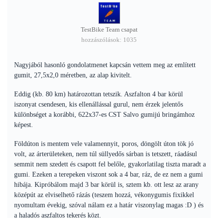
TestBike Team csapat
hozzászólások: 1035
Nagyjából hasonló gondolatmenet kapcsán vettem meg az említett
gumit, 27,5x2,0 méretben, az alap kivitelt.
Eddig (kb. 80 km) határozottan tetszik. Aszfalton 4 bar körül
iszonyat csendesen, kis ellenállással gurul, nem érzek jelentős
különbséget a korábbi, 622x37-es CST Salvo gumijú bringámhoz
képest.
Földúton is mentem vele valamennyit, poros, döngölt úton tök jó
volt, az árterületeken, nem túl süllyedős sárban is tetszett, ráadásul
semmit nem szedett és csapott fel belőle, gyakorlatilag tiszta maradt a
gumi. Ezeken a terepeken viszont sok a 4 bar, ráz, de ez nem a gumi
hibája. Kipróbálom majd 3 bar körül is, sztem kb. ott lesz az arany
középút az elviselhető rázás (teszem hozzá, vékonygumis fixikkel
nyomultam évekig, szóval nálam ez a határ viszonylag magas :D ) és
a haladós aszfaltos tekerés közt.