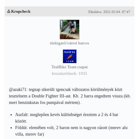
Krupcheck
Elküldve: 2021.03.04. 07:47
túrázgató/városi harcos
TestBike Team csapat
hozzászólások: 1035
@azaki71: tegnap sikerült igencsak változatos körülmények közt
tesztelnem a Double Fighter III-ast. Kb. 2 barra engedtem vissza (kb.
mert benzinkutas fos pumpával mértem).
Aszfalt: meglepően kevés különbséget éreztem a 2 és 4 bar
között.
Földút: elemében volt, 2 baron nem is nagyon rázott (merev alu
villa, merev far)