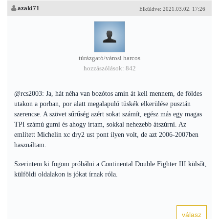
azaki71
Elküldve: 2021.03.02. 17:26
túrázgató/városi harcos
hozzászólások: 842
@rcs2003: Ja, hát néha van bozótos amin át kell mennem, de földes
utakon a porban, por alatt megalapuló tüskék elkerülése pusztán
szerencse. A szövet sűrűség azért sokat számít, egész más egy magas
TPI számú gumi és ahogy írtam, sokkal nehezebb átszúrni. Az
említett Michelin xc dry2 ust pont ilyen volt, de azt 2006-2007ben
használtam.
Szerintem ki fogom próbálni a Continental Double Fighter III külsőt,
külföldi oldalakon is jókat írnak róla.