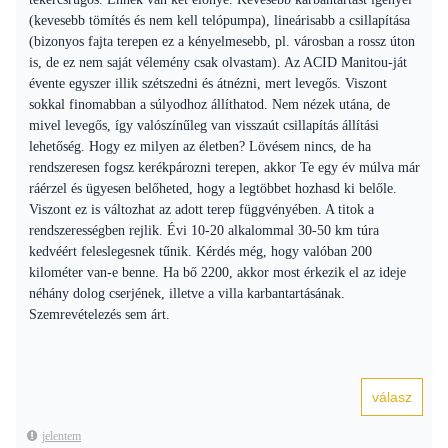
(kevesebb tömítés és nem kell telópumpa), lineárisabb a csillapítása
(bizonyos fajta terepen ez a kényelmesebb, pl. városban a rossz úton
is, de ez nem saját vélemény csak olvastam). Az ACID Manitou-ját
évente egyszer illik szétszedni és átnézni, mert levegős. Viszont
sokkal finomabban a súlyodhoz állíthatod. Nem nézek utána, de
mivel levegős, így valószínűleg van visszaút csillapítás állítási
lehetőség. Hogy ez milyen az életben? Lövésem nincs, de ha
rendszeresen fogsz kerékpározni terepen, akkor Te egy év múlva már
ráérzel és ügyesen belőheted, hogy a legtöbbet hozhasd ki belőle.
Viszont ez is változhat az adott terep függvényében. A titok a
rendszerességben rejlik. Évi 10-20 alkalommal 30-50 km túra
kedvéért feleslegesnek tűnik. Kérdés még, hogy valóban 200
kilométer van-e benne. Ha bő 2200, akkor most érkezik el az ideje
néhány dolog cserjének, illetve a villa karbantartásának.
Szemrevételezés sem árt.
jelentem