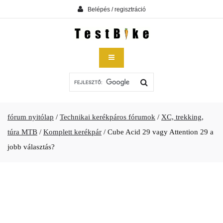
Belépés / regisztráció
fórum nyitólap
/
Technikai kerékpáros fórumok
/
XC, trekking,
túra MTB
/
Komplett kerékpár
/
Cube Acid 29 vagy Attention 29 a
jobb választás?