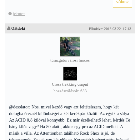
jelentem
OKdoki
Elküldve: 2016.03.22. 17:43
túrázgató/városi harcos
Cross trekking csapat
hozzászólások: 683
@desolator: Nos, mivel kezdő vagy azt feltételezem, hogy két
dologba éreznél különbséget a két kerékpár között. Az egyik a súlya.
Az ACID 0,8 kilóval könnyebb. Ez már érzékelhető lehet, kérdés Te
hány kilós vagy? Ha 80 alatti, akkor egy pro az ACID mellett. A
másik a villa. Az Attentionban található Rock Shox is jó, de
tekercsrugós. Ennek van két előnye. Kevesebb karbantartást igényel