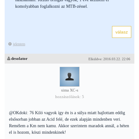
komolyabban foglalkozni az MTB-zéssel.
jelentem
desolator
Elküldve: 2016.03.22. 22:06
sima XC-s
hozzászólások: 5
@OKdoki: 76 Kiló vagyok így én is a súlya miatt hajlottam eddig
elsősorban jobban az Acid felé, de ezek alapján mindenben veri.
Remélem a Km nem kamu. Akkor szerintem maradok annál, a héten
el is hozom, köszi mindenkinek!