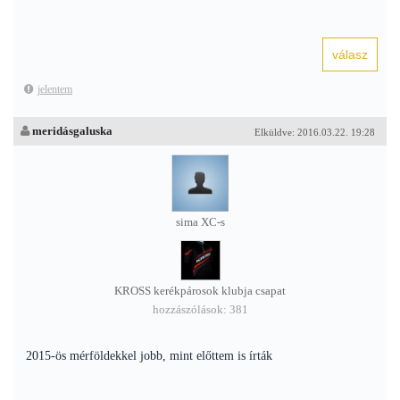
jelentem
meridásgaluska
Elküldve: 2016.03.22. 19:28
sima XC-s
KROSS kerékpárosok klubja csapat
hozzászólások: 381
2015-ös mérföldekkel jobb, mint előttem is írták