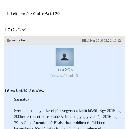
Linkelt termék:
Cube Acid 29
1-7 (7 válasz)
desolator
Elküldve: 2016.03.22. 10:12
sima XC-s
hozzászólások: 5
Témaindító kérdés:
Sziasztok!
Szerintetek melyik kerékpárt vegyem a kettő közül. Egy 2015-ös,
200km-ert ment 29-es Cube Acid-et vagy egy vadi új, 2016-os,
29-es Cube Attention-t? Elsősorban erdőben és földúton
használnám. Kezdő bringás vagyok, 1 éve kezdtem el