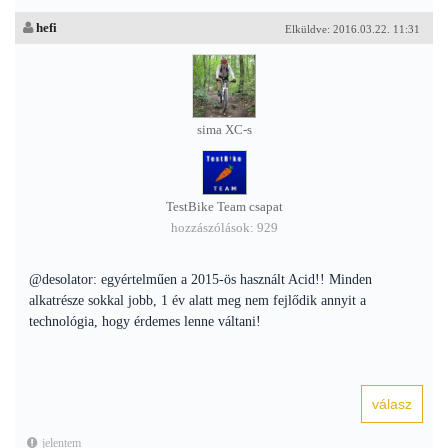
hefi
Elküldve: 2016.03.22. 11:31
sima XC-s
TestBike Team csapat
hozzászólások: 929
@desolator: egyértelműen a 2015-ös használt Acid!! Minden
alkatrésze sokkal jobb, 1 év alatt meg nem fejlődik annyit a
technológia, hogy érdemes lenne váltani!
jelentem