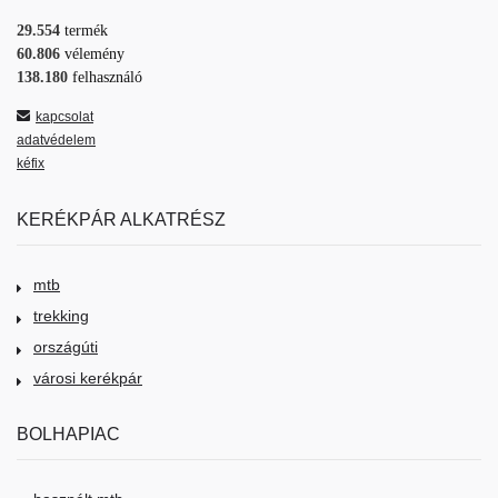
29.554
termék
60.806
vélemény
138.180
felhasználó
kapcsolat
adatvédelem
kéfix
KERÉKPÁR ALKATRÉSZ
mtb
trekking
országúti
városi kerékpár
BOLHAPIAC