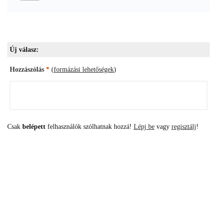
Új válasz:
Hozzászólás
*
(
formázási lehetőségek
)
Csak
belépett
felhasználók szólhatnak hozzá!
Lépj be
vagy
regisztálj
!