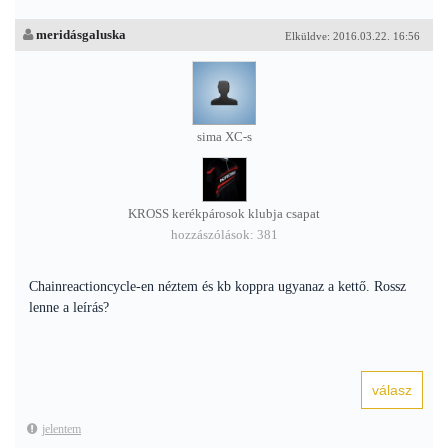
meridásgaluska
Elküldve: 2016.03.22. 16:56
sima XC-s
KROSS kerékpárosok klubja csapat
hozzászólások: 381
Chainreactioncycle-en néztem és kb koppra ugyanaz a kettő. Rossz
lenne a leírás?
jelentem