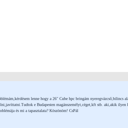
oblémám,kérdésem lenne hogy a 26" Cube hpc bringám nyeregvázcső,bilincs alat
lni,javíttatni.Tudtok e Budapesten magánszemélyt,céget,kft stb. aki,akik ilyen 
roblémája és mi a tapasztalata? Köszönöm! CsPál