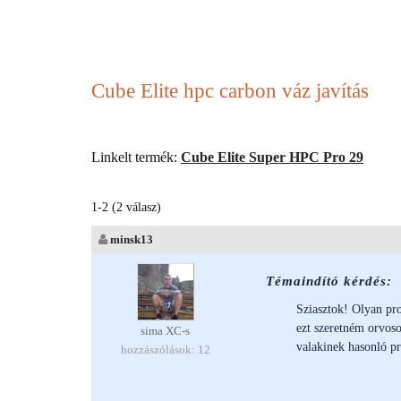
Cube Elite hpc carbon váz javítás
Linkelt termék:
Cube Elite Super HPC Pro 29
1-2 (2 válasz)
minsk13
Témaindító kérdés:
Sziasztok! Olyan pr
ezt szeretném orvoso
sima XC-s
valakinek hasonló p
hozzászólások: 12