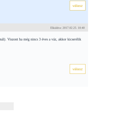
Elküldve: 2017.02.25. 10:40
nál). Viszont ha még nincs 3 éves a váz, akkor kicserélik