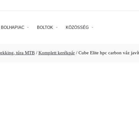
BOLHAPIAC
BOLTOK
KÖZÖSSÉG
rekking, túra MTB
/
Komplett kerékpár
/
Cube Elite hpc carbon váz javí