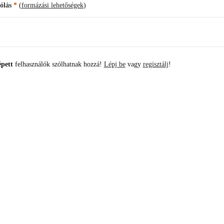
ólás
*
(
formázási lehetőségek
)
épett
felhasználók szólhatnak hozzá!
Lépj be
vagy
regisztálj
!