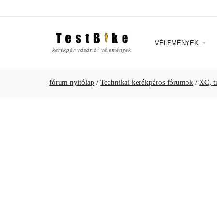
VÉLEMÉNYEK
kerékpár vásárlói vélemények
fórum nyitólap
/
Technikai kerékpáros fórumok
/
XC, t