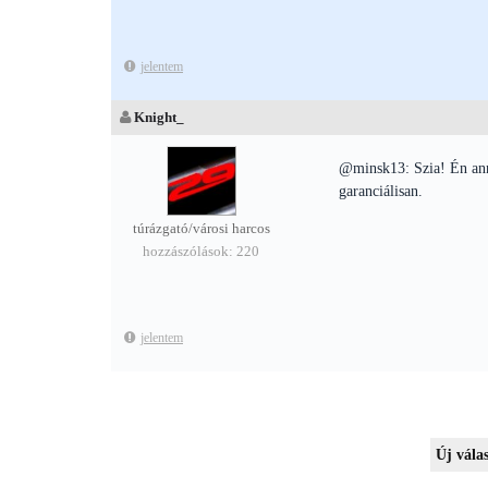
jelentem
Knight_
@minsk13: Szia! Én annyi
garanciálisan.
túrázgató/városi harcos
hozzászólások: 220
jelentem
Új válas