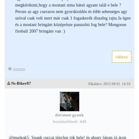
megkérdezni,hogy a mostani sima hátsó agyam talál e bele ?
Persze az agy csavaros nem gyorskioldós és több sebességes agy
szóval csak volt mert már csak 1 fogaskerék díszeleg rajta.Ja égen
és a mostani bringám középrésze passzolni fog bele? Mongoose
fireball 2007 bringám van :)
jelentem
Ns-Biker87
Elküldve: 2012.08.01. 14:33
dirt/street gyerek
hozzászólások: 440
@murkok5: Spank cuccai tényleg jók bele! és ahogy látom jó áron