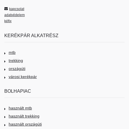
kapcsolat
adatvédelem
kéfix
KERÉKPÁR ALKATRÉSZ
mtb
trekking
országúti
városi kerékpár
BOLHAPIAC
használt mtb
használt trekking
használt országúti