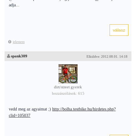
adja...
jelentem
spank309
Elküldve: 2012.08.01. 14:18
dirt/street gyerek
hozzászólások: 615
vedd meg az agyaimat ;)
http://bolha.testbike.hu/hirdetes.php?
clid=105037