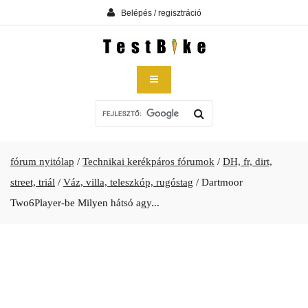
Belépés / regisztráció
fórum nyitólap
/
Technikai kerékpáros fórumok
/
DH, fr, dirt,
street, triál
/
Váz, villa, teleszkóp, rugóstag
/
Dartmoor
Two6Player-be Milyen hátsó agy...