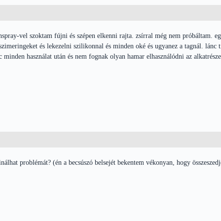
nspray-vel szoktam fújni és szépen elkenni rajta. zsírral még nem próbáltam. eg
szimeringeket és lekezelni szilikonnal és minden oké és ugyanez a tagnál. lánc t
c minden használat után és nem fognak olyan hamar elhasználódni az alkatrész
sinálhat problémát? (én a becsúszó belsejét bekentem vékonyan, hogy összeszedj