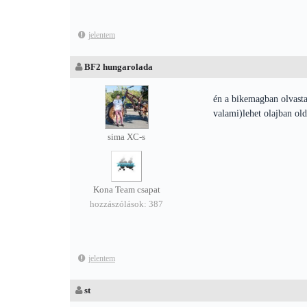
jelentem
BF2 hungarolada
én a bikemagban olvastam
valami)lehet olajban old
sima XC-s
Kona Team csapat
hozzászólások: 387
jelentem
st