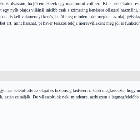
n is olvastam, ha jól emlékszek egy manitouról volt szó. Ki is próbáltatuk, és 
ást egy nyílt olajos villánál inkább csak a szimering kenésére célszerű használni
ért oda is kell valamennyi kenés, belül meg minden mást megken az olaj. @Balag
bet árt, mint használ. pl haver teszkós telója merevvíllaként még jól is funkcio
ogy már beletöltötte az olajat és biztonság kedvéért inkább megkérdezte, hogy n
, aztán csinálják. De válaszoltunk neki mindenre, azthiszem a legmegfelelőbb v