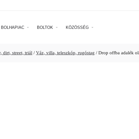
BOLHAPIAC
BOLTOK
KÖZÖSSÉG
 dirt, street, triál
/
Váz, villa, teleszkóp, rugóstag
/
Drop offba adalék ola