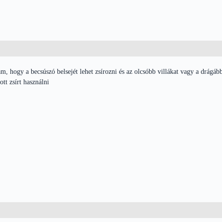
, hogy a becsúszó belsejét lehet zsírozni és az olcsóbb villákat vagy a drágáb
ott zsírt használni