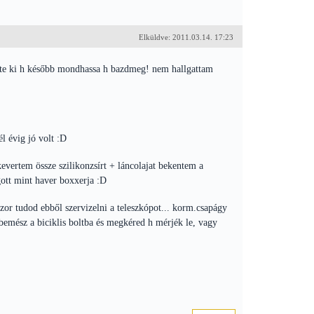
Elküldve: 2011.03.14. 17:23
 tette ki h később mondhassa h bazdmeg! nem hallgattam
l évig jó volt :D
kevertem össze szilikonzsírt + láncolajat bekentem a
ott mint haver boxxerja :D
zor tudod ebből szervizelni a teleszkópot... korm.csapágy
bemész a biciklis boltba és megkéred h mérjék le, vagy