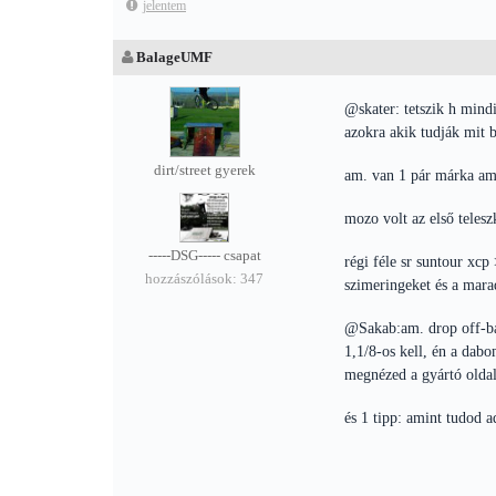
jelentem
BalageUMF
@skater: tetszik h mindi
azokra akik tudják mit b
dirt/street gyerek
am. van 1 pár márka ami
mozo volt az első teles
-----DSG----- csapat
régi féle sr suntour xcp
hozzászólások: 347
szimeringeket és a mara
@Sakab:am. drop off-ba 
1,1/8-os kell, én a dab
megnézed a gyártó oldal
és 1 tipp: amint tudod a