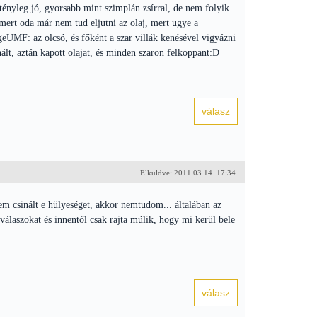
tényleg jó, gyorsabb mint szimplán zsírral, de nem folyik
, mert oda már nem tud eljutni az olaj, mert ugye a
eUMF: az olcsó, és főként a szar villák kenésével vigyázni
nált, aztán kapott olajat, és minden szaron felkoppant:D
Elküldve: 2011.03.14. 17:34
em csinált e hülyeséget, akkor nemtudom... általában az
álaszokat és innentől csak rajta múlik, hogy mi kerül bele