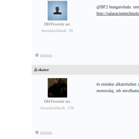
@BF2 hungarolada: szeri
http://salaracingtechnol
DH/Freeride arc
hozzászólások: 30
jelentem
skater
és minden alkatrészhez a
motorolaj, stb sorolhat
DH/Freeride arc
hozzászólások: 228
jelentem