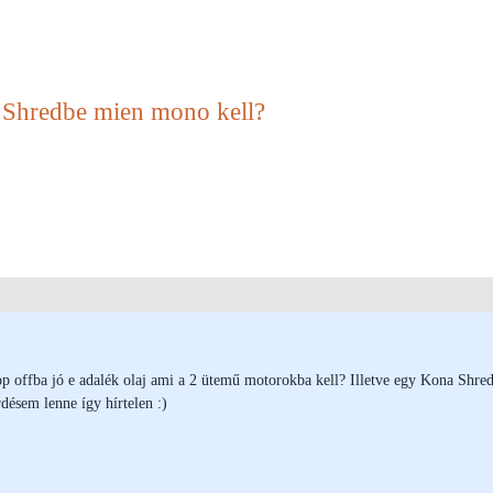
na Shredbe mien mono kell?
p offba jó e adalék olaj ami a 2 ütemű motorokba kell? Illetve egy Kona Shre
désem lenne így hírtelen :)