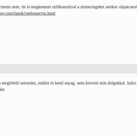
ntem nem, én is megkentem szilikonzsírral a szimeringeket amikor olajatcserélt
ogy.com/lapok/rsteloszerviz.html
 megfelelő szerszám, eszköz és kenő anyag. nem keverni más dolgokkal. kulcs hely
nám