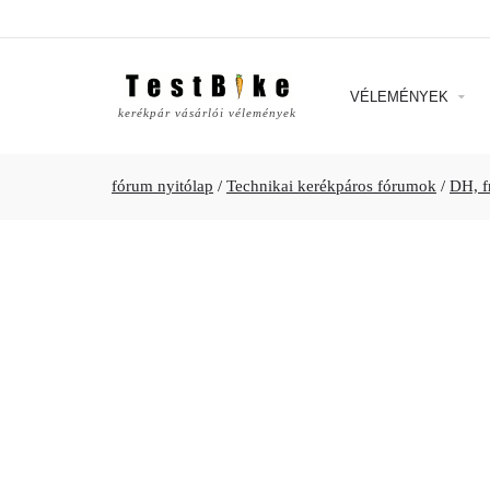
VÉLEMÉNYEK
kerékpár vásárlói vélemények
fórum nyitólap
/
Technikai kerékpáros fórumok
/
DH, fr,