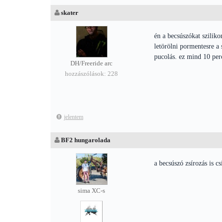
skater
én a becsúszókat sziliko
letörölni pormentesre a 
pucolás. ez mind 10 per
DH/Freeride arc
hozzászólások: 228
jelentem
BF2 hungarolada
a becsúszó zsírozás is c
sima XC-s