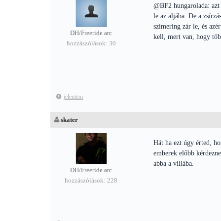
@BF2 hungarolada: azt é
le az aljába. De a zsírz
szimering zár le, és az
DH/Freeride arc
kell, mert van, hogy töb
hozzászólások: 30
jelentem
skater
Hát ha ezt úgy érted, h
emberek előbb kérdeznek
abba a villába.
DH/Freeride arc
hozzászólások: 228