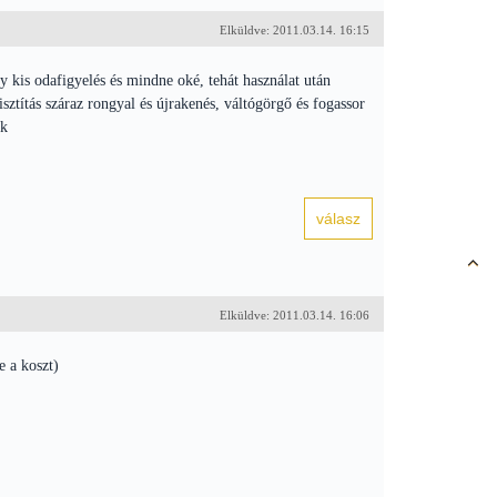
Elküldve: 2011.03.14. 16:15
y kis odafigyelés és mindne oké, tehát használat után
isztítás száraz rongyal és újrakenés, váltógörgő és fogassor
ek
Elküldve: 2011.03.14. 16:06
e a koszt)