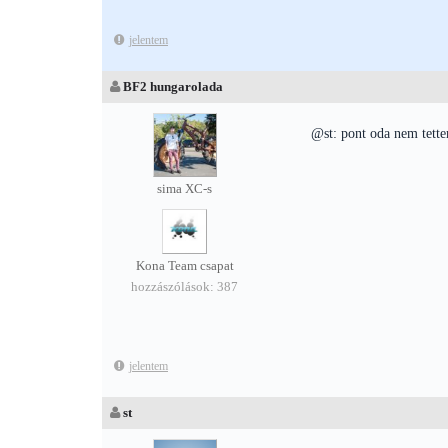
jelentem
BF2 hungarolada
@st: pont oda nem tettem
sima XC-s
Kona Team csapat
hozzászólások: 387
jelentem
st