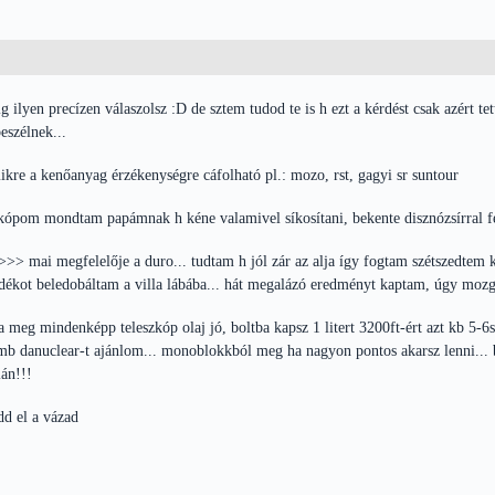
g ilyen precízen válaszolsz :D de sztem tudod te is h ezt a kérdést csak azért
eszélnek...
kre a kenőanyag érzékenységre cáfolható pl.: mozo, rst, gagyi sr suntour
zkópom mondtam papámnak h kéne valamivel síkosítani, bekente disznózsírral fé
 >>> mai megfelelője a duro... tudtam h jól zár az alja így fogtam szétszedtem 
dékot beledobáltam a villa lábába... hát megalázó eredményt kaptam, úgy mozg
meg mindenképp teleszkóp olaj jó, boltba kapsz 1 litert 3200ft-ért azt kb 5-6s
omb danuclear-t ajánlom... monoblokkból meg ha nagyon pontos akarsz lenni... 
án!!!
dd el a vázad