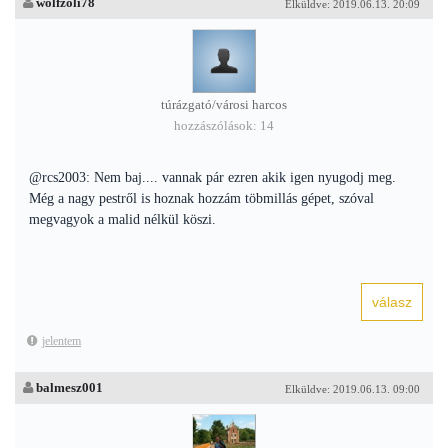
wolfzoli78
Elküldve: 2019.06.13. 20:09
túrázgató/városi harcos
hozzászólások: 14
@rcs2003: Nem baj.... vannak pár ezren akik igen nyugodj meg.
Még a nagy pestről is hoznak hozzám töbmillás gépet, szóval
megvagyok a malid nélkül köszi.
jelentem
balmesz001
Elküldve: 2019.06.13. 09:00