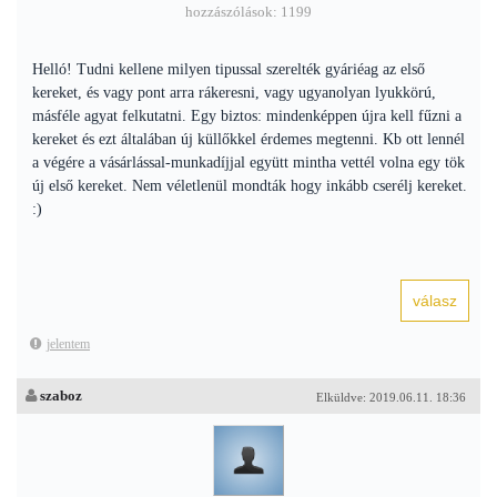
hozzászólások: 1199
Helló! Tudni kellene milyen tipussal szerelték gyáriéag az első
kereket, és vagy pont arra rákeresni, vagy ugyanolyan lyukkörú,
másféle agyat felkutatni. Egy biztos: mindenképpen újra kell fűzni a
kereket és ezt általában új küllőkkel érdemes megtenni. Kb ott lennél
a végére a vásárlással-munkadíjjal együtt mintha vettél volna egy tök
új első kereket. Nem véletlenül mondták hogy inkább cserélj kereket.
:)
jelentem
szaboz
Elküldve: 2019.06.11. 18:36