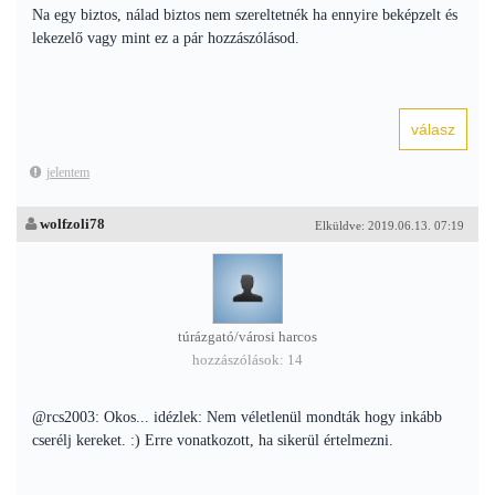
Na egy biztos, nálad biztos nem szereltetnék ha ennyire beképzelt és
lekezelő vagy mint ez a pár hozzászólásod.
jelentem
wolfzoli78
Elküldve: 2019.06.13. 07:19
túrázgató/városi harcos
hozzászólások: 14
@rcs2003: Okos... idézlek: Nem véletlenül mondták hogy inkább
cserélj kereket. :) Erre vonatkozott, ha sikerül értelmezni.