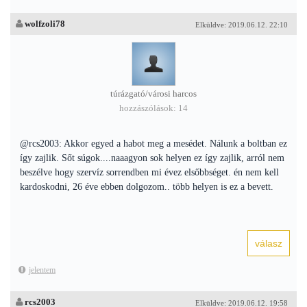
wolfzoli78
Elküldve: 2019.06.12. 22:10
túrázgató/városi harcos
hozzászólások: 14
@rcs2003: Akkor egyed a habot meg a mesédet. Nálunk a boltban ez
így zajlik. Sőt súgok....naaagyon sok helyen ez így zajlik, arról nem
beszélve hogy szervíz sorrendben mi évez elsőbbséget. én nem kell
kardoskodni, 26 éve ebben dolgozom.. több helyen is ez a bevett.
jelentem
rcs2003
Elküldve: 2019.06.12. 19:58