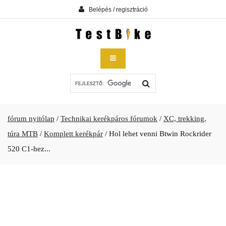
Belépés / regisztráció
fórum nyitólap
/
Technikai kerékpáros fórumok
/
XC, trekking,
túra MTB
/
Komplett kerékpár
/
Hol lehet venni Btwin Rockrider
520 C1-hez...