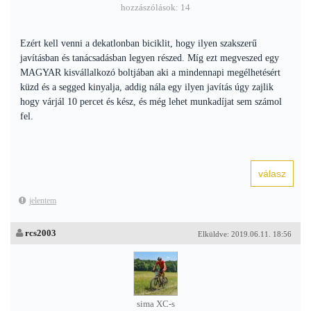
hozzászólások: 14
Ezért kell venni a dekatlonban biciklit, hogy ilyen szakszerű
javításban és tanácsadásban legyen részed. Míg ezt megveszed egy
MAGYAR kisvállalkozó boltjában aki a mindennapi megélhetésért
küzd és a segged kinyalja, addig nála egy ilyen javítás úgy zajlik
hogy várjál 10 percet és kész, és még lehet munkadíjat sem számol
fel.
jelentem
rcs2003
Elküldve: 2019.06.11. 18:56
sima XC-s