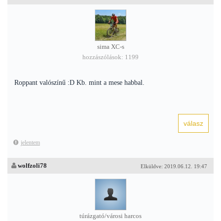
sima XC-s
hozzászólások: 1199
Roppant valószínű :D Kb. mint a mese habbal.
jelentem
wolfzoli78
Elküldve: 2019.06.12. 19:47
túrázgató/városi harcos