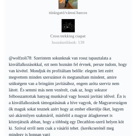
túrázgató/városi harcos
Cross trekking csapat
hozzászólások: 139
@wolfzoli78: Szerintem sokunknak van rossz tapasztalata a
kisvállalkozásokkal, ezt nem hoznám fel érvnek, persze tudom, hogy
van kivétel. Mondjuk én profitáltam belőle: elegem lett ezért
megvettem minden szerszámot és megtanultam mindent, amire
szükségem van a bringáim javításához, engem azóta szerviz nem
látott. És semmi más nem vezérelt, csak az, hogy sokszor
felbosszantottak hanyag munkával vagy hosszú javítási idővel. Én is
a kisvállalkozások támogatásának a híve vagyok, de Magyarországon
ők maguk sokat tesznek azért hogy az ember elkerülje őket, legyen
szó akármilyen szakmáról, másfelöl a magyar átlagkereset is
közrejátszik abban, hogy a többség egy Decathlon-szerű helyen köt
ki. Szóval erről nem csak a vásárló tehet. (kerékcserénél meg
mindegy is honnan van)