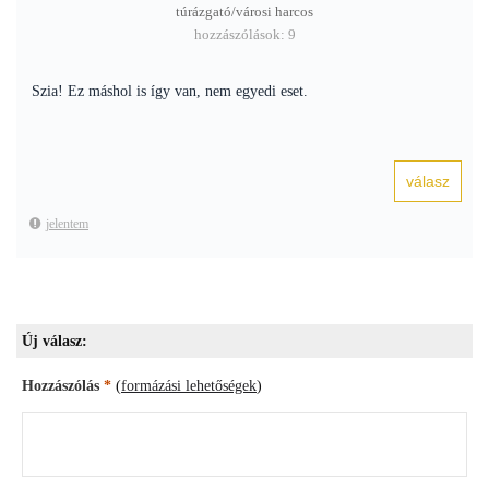
túrázgató/városi harcos
hozzászólások: 9
Szia! Ez máshol is így van, nem egyedi eset.
jelentem
Új válasz:
Hozzászólás
*
(
formázási lehetőségek
)