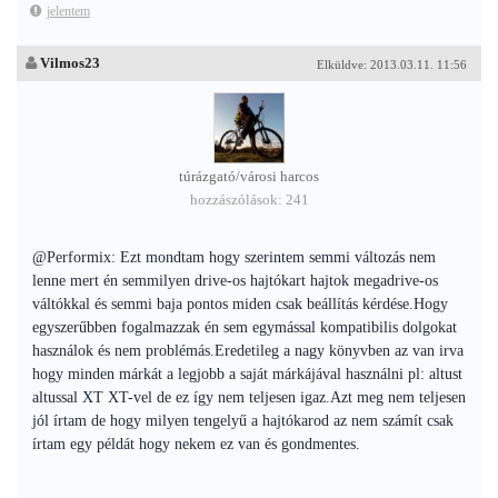
jelentem
Vilmos23
Elküldve: 2013.03.11. 11:56
túrázgató/városi harcos
hozzászólások: 241
@Performix: Ezt mondtam hogy szerintem semmi változás nem
lenne mert én semmilyen drive-os hajtókart hajtok megadrive-os
váltókkal és semmi baja pontos miden csak beállítás kérdése.Hogy
egyszerűbben fogalmazzak én sem egymással kompatibilis dolgokat
használok és nem problémás.Eredetileg a nagy könyvben az van irva
hogy minden márkát a legjobb a saját márkájával használni pl: altust
altussal XT XT-vel de ez így nem teljesen igaz.Azt meg nem teljesen
jól írtam de hogy milyen tengelyű a hajtókarod az nem számít csak
írtam egy példát hogy nekem ez van és gondmentes.