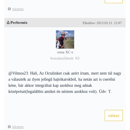
jelentem
Performix
Elküldve: 2013.03.11. 12:07
sima XC-s
hozzászólások: 63
@Vilmos23: Hali, Az Octalinket csak azért írtam, mert nem túl nagy
a választék az ilyen jellegű hajtókarokból, ha netán azt is cserélni
kéne, bár akkor integráltat kap azokhoz meg adnak
középrészt(legalábbis amiket én néztem azokhoz volt). Üdv: T.
jelentem