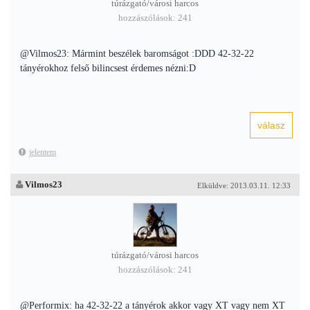
túrázgató/városi harcos
hozzászólások: 241
@Vilmos23: Mármint beszélek baromságot :DDD 42-32-22
tányérokhoz felső bilincsest érdemes nézni:D
jelentem
Vilmos23
Elküldve: 2013.03.11. 12:33
túrázgató/városi harcos
hozzászólások: 241
@Performix: ha 42-32-22 a tányérok akkor vagy XT vagy nem XT