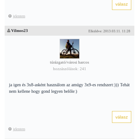
jelentem
Vilmos23
Elküldve: 2013.03.11. 11:28
túrázgató/városi harcos
hozzászólások: 241
ja igen és 3x8-asként használom az amúgy 3x9-es rendszert:))) Tehát
nem kellene hogy gond legyen belőle:)
jelentem