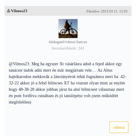
Vilmos23
Elküldve: 2013.03.11. 12:03
túrázgató/városi harcos
hozzászólások: 241
@Vilmos23: Meg ha egyszer Xt vásárlásra adod a fejed akkor egy
tanácsot tudok adni mert én már megjártam vele.... Az Altus
hajtókarodon mekkorák a lánctányérok tehát fogszámra mert ha: 42-
32-22 akkor jó a felső bilincses XT ha viszont olyan mint az enyém
hogy 48-38-28 akkor jobban jársz ha alsó bilincsest választasz mert
én pont fordítva csináltam és jó tanulópénz volt.(nem működött
megfelelően)