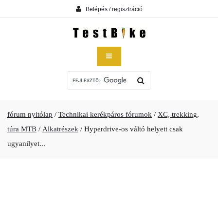
Belépés / regisztráció
fórum nyitólap
/
Technikai kerékpáros fórumok
/
XC, trekking,
túra MTB
/
Alkatrészek
/
Hyperdrive-os váltó helyett csak
ugyanilyet...