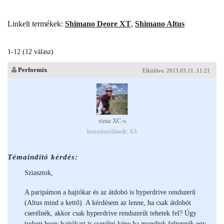
Linkelt termékek:
Shimano Deore XT
,
Shimano Altus
1-12 (12 válasz)
Performix
Elküldve: 2013.03.11. 11:21
sima XC-s
hozzászólások: 63
Témaindító kérdés:
Sziasztok,
A paripámon a hajtókar és az átdobó is hyperdrive rendszerű
(Altus mind a kettő). A kérdésem az lenne, ha csak átdobót
cserélnék, akkor csak hyperdrive rendszerűt tehetek fel? Úgy
tudom hogy hajtókart is cserélni kéne ha mondjuk feltennék egy