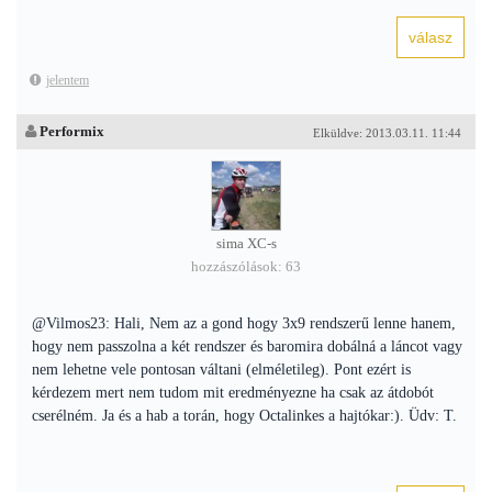
jelentem
Performix
Elküldve: 2013.03.11. 11:44
sima XC-s
hozzászólások: 63
@Vilmos23: Hali, Nem az a gond hogy 3x9 rendszerű lenne hanem,
hogy nem passzolna a két rendszer és baromira dobálná a láncot vagy
nem lehetne vele pontosan váltani (elméletileg). Pont ezért is
kérdezem mert nem tudom mit eredményezne ha csak az átdobót
cserélném. Ja és a hab a torán, hogy Octalinkes a hajtókar:). Üdv: T.