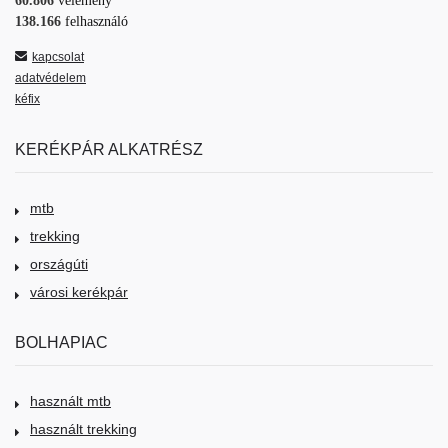
60.806
vélemény
138.166
felhasználó
kapcsolat
adatvédelem
kéfix
KERÉKPÁR ALKATRÉSZ
mtb
trekking
országúti
városi kerékpár
BOLHAPIAC
használt mtb
használt trekking