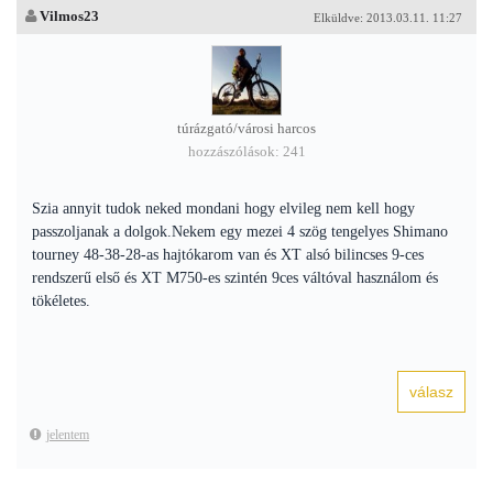
Vilmos23
Elküldve: 2013.03.11. 11:27
túrázgató/városi harcos
hozzászólások: 241
Szia annyit tudok neked mondani hogy elvileg nem kell hogy
passzoljanak a dolgok.Nekem egy mezei 4 szög tengelyes Shimano
tourney 48-38-28-as hajtókarom van és XT alsó bilincses 9-ces
rendszerű első és XT M750-es szintén 9ces váltóval használom és
tökéletes.
jelentem