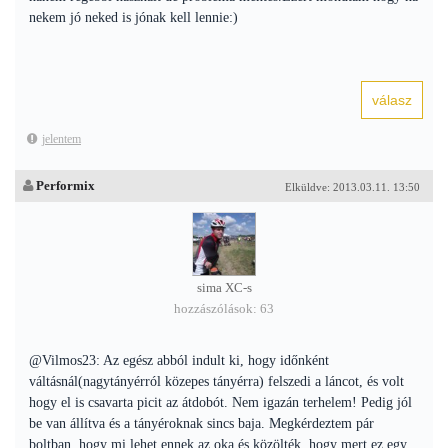
nekem jó neked is jónak kell lennie:)
jelentem
Performix
Elküldve: 2013.03.11. 13:50
sima XC-s
hozzászólások: 63
@Vilmos23: Az egész abból indult ki, hogy időnként
váltásnál(nagytányérról közepes tányérra) felszedi a láncot, és volt
hogy el is csavarta picit az átdobót. Nem igazán terhelem! Pedig jól
be van állítva és a tányéroknak sincs baja. Megkérdeztem pár
boltban, hogy mi lehet ennek az oka és közölték, hogy mert ez egy