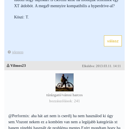
XT átdobót. A mega9 mennyire kompatibilis a hyperdrive-al?
Köszi: T.
jelentem
Vilmos23
Elküldve: 2013.03.11. 14:11
túrázgató/városi harcos
hozzászólások: 241
@Performix: aha hát azt nem is cserélj ha nem használod ki úgy
sem.Viszont nekem ez a kombóm van nem a legújabb kategóriás xt
hanem régebbi használt de probléma mentes.Ezért mondtam hogy ha