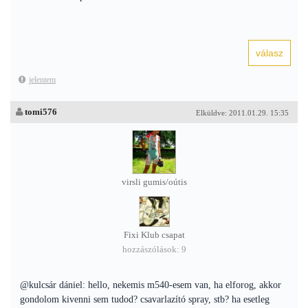
jelentem
tomi576
Elküldve: 2011.01.29. 15:35
virsli gumis/oútis
Fixi Klub csapat
hozzászólások: 9
@kulcsár dániel: hello, nekemis m540-esem van, ha elforog, akkor
gondolom kivenni sem tudod? csavarlazító spray, stb? ha esetleg