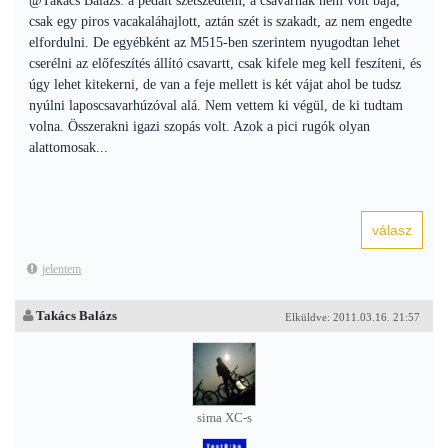
@Takács Balázs: a pedált szétszedtem, a csavarnak nem volt baja,
csak egy piros vacakaláhajlott, aztán szét is szakadt, az nem engedte
elfordulni. De egyébként az M515-ben szerintem nyugodtan lehet
cserélni az előfeszítés állító csavartt, csak kifele meg kell feszíteni, és
úgy lehet kitekerni, de van a feje mellett is két vájat ahol be tudsz
nyúlni laposcsavarhúzóval alá. Nem vettem ki végül, de ki tudtam
volna. Összerakni igazi szopás volt. Azok a pici rugók olyan
alattomosak...
jelentem
Takács Balázs
Elküldve: 2011.03.16. 21:57
sima XC-s