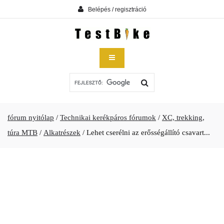
Belépés / regisztráció
fórum nyitólap
/
Technikai kerékpáros fórumok
/
XC, trekking,
túra MTB
/
Alkatrészek
/
Lehet cserélni az erősségállító csavart...