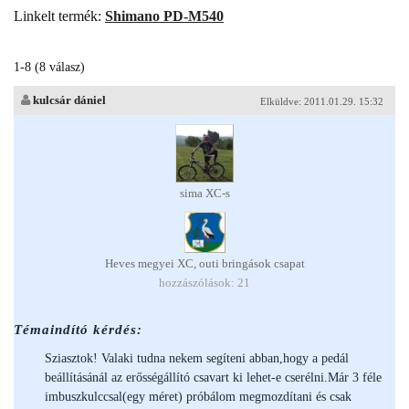
Linkelt termék:
Shimano PD-M540
1-8 (8 válasz)
kulcsár dániel
Elküldve: 2011.01.29. 15:32
sima XC-s
Heves megyei XC, outi bringások csapat
hozzászólások: 21
Témaindító kérdés:
Sziasztok! Valaki tudna nekem segíteni abban,hogy a pedál
beállításánál az erősségállító csavart ki lehet-e cserélni.Már 3 féle
imbuszkulccsal(egy méret) próbálom megmozdítani és csak