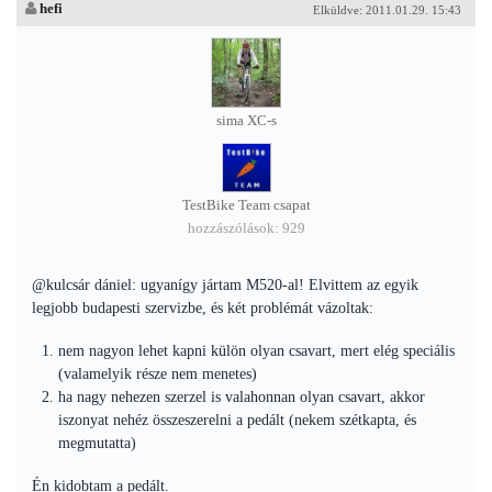
hefi
Elküldve: 2011.01.29. 15:43
sima XC-s
TestBike Team csapat
hozzászólások: 929
@kulcsár dániel: ugyanígy jártam M520-al! Elvittem az egyik
legjobb budapesti szervizbe, és két problémát vázoltak:
nem nagyon lehet kapni külön olyan csavart, mert elég speciális
(valamelyik része nem menetes)
ha nagy nehezen szerzel is valahonnan olyan csavart, akkor
iszonyat nehéz összeszerelni a pedált (nekem szétkapta, és
megmutatta)
Én kidobtam a pedált.