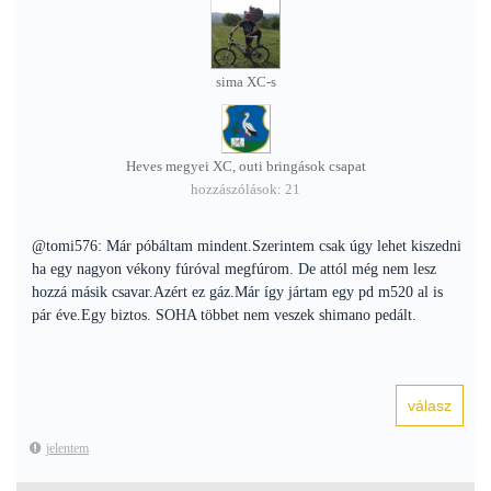
sima XC-s
Heves megyei XC, outi bringások csapat
hozzászólások: 21
@tomi576: Már póbáltam mindent.Szerintem csak úgy lehet kiszedni
ha egy nagyon vékony fúróval megfúrom. De attól még nem lesz
hozzá másik csavar.Azért ez gáz.Már így jártam egy pd m520 al is
pár éve.Egy biztos. SOHA többet nem veszek shimano pedált.
jelentem