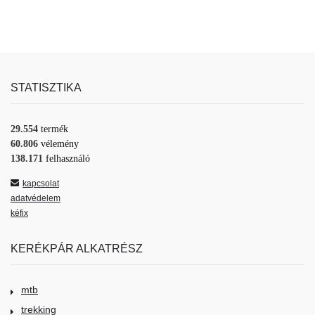
STATISZTIKA
29.554
termék
60.806
vélemény
138.171
felhasználó
kapcsolat
adatvédelem
kéfix
KERÉKPÁR ALKATRÉSZ
mtb
trekking