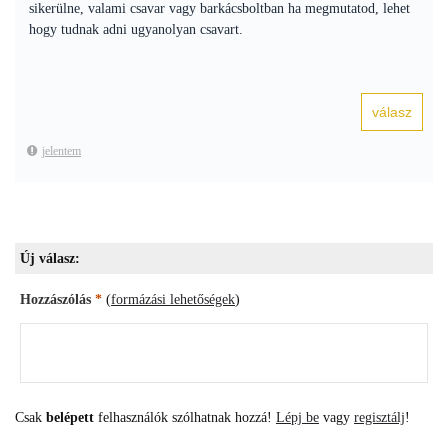
sikerülne, valami csavar vagy barkácsboltban ha megmutatod, lehet
hogy tudnak adni ugyanolyan csavart.
jelentem
Új válasz:
Hozzászólás
*
(
formázási lehetőségek
)
Csak
belépett
felhasználók szólhatnak hozzá!
Lépj be
vagy
regisztálj
!