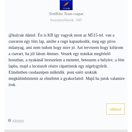
TestBike Team csapat
hozzászólások: 345
@kulcsár dániel: Én is KB így vagyok most az M515-tel. van a
csavaron egy fém lap, amibe a rugó kapaszkodik, meg egy piros
műanyag, ami nem tudom hogy mire jó. Azt tervezem hogy kifúrom
a csavart, ha jól látom 4mmes. Veszek egy másikat megfelelő
hosszban, a nyakánál lereszelem a menetet, beteszem a helyére, a fém
lapba, majd a lecsiszolt részre rápattintok egy zégelygyűrűt.
Elméletben csodaszépen működik. pont ezért szokták
megkülönböztetni az elméletet a gyakorlattól. Majd ha jutok valamire
írok.
jelentem