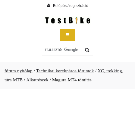
Belépés / regisztráció
fórum nyitólap
/
Technikai kerékpáros fórumok
/
XC, trekking,
túra MTB
/
Alkatrészek
/
Magura MT4 tömítés