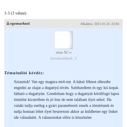
1-3 (3 válasz)
egonsarkozi
Elküldve: 2021.01.24. 22:04
sima XC-s
hozzászólások: 2
Témaindító kérdés:
Sziasztok! Van egy magura mt4-em. A hátsó féktest elkezdte
engedni az olajat a dugattyú tövén. Szédszedtem és egy kis kopás
látható a dugattyún. Gondoltam hogy a dugattyút körülfogó lapos
tömítést kicserélem és jó lesz de nem találtam ilyet sehol. Ha
valaki tudja esetleg a gyári paramétereit ennek a tömítésnek és
tudja honnan lehet ilyet beszerezni akkor az küldhetne egy linket
ide válaszként. A válaszotokat előre is köszönöm