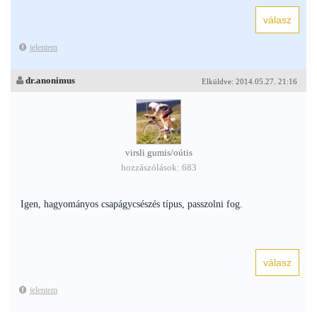
jelentem
dr.anonimus
Elküldve: 2014.05.27. 21:16
virsli gumis/oútis
hozzászólások: 683
Igen, hagyományos csapágycsészés típus, passzolni fog.
jelentem