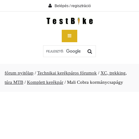
Belépés / regisztráció
fórum nyitólap
/
Technikai kerékpáros fórumok
/
XC, trekking,
túra MTB
/
Komplett kerékpár
/
Mali Cobra kormánycsapágy