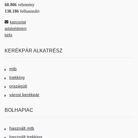
60.806
vélemény
138.186
felhasználó
kapcsolat
adatvédelem
kéfix
KERÉKPÁR ALKATRÉSZ
mtb
trekking
országúti
városi kerékpár
BOLHAPIAC
használt mtb
használt trekking