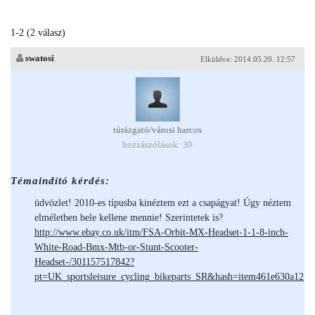
1-2 (2 válasz)
swatosi
Elküldve: 2014.05.20. 12:57
túrázgató/városi harcos
hozzászólások: 30
Témaindító kérdés:
üdvözlet! 2010-es típusba kinéztem ezt a csapágyat! Úgy néztem
elméletben bele kellene mennie! Szerintetek is?
http://www.ebay.co.uk/itm/FSA-Orbit-MX-Headset-1-1-8-inch-
White-Road-Bmx-Mtb-or-Stunt-Scooter-
Headset-/301157517842?
pt=UK_sportsleisure_cycling_bikeparts_SR&hash=item461e630a12