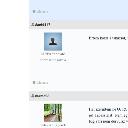
jelentem
dani0417
Értem köszi a tanácsot
DH/Freeride arc
hozzászólások: 4
jelentem
momo98
Hát szerintem ne 66 RCV
jó! Tapasztalat! Nem eg
fogja ha nem durvulsz v
dirt/street gyerek