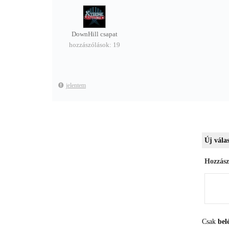
DownHill csapat
hozzászólások: 19
jelentem
Új válas
Hozzász
Csak
bel