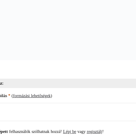
z:
ólás
*
(
formázási lehetőségek
)
épett
felhasználók szólhatnak hozzá!
Lépj be
vagy
regisztálj
!