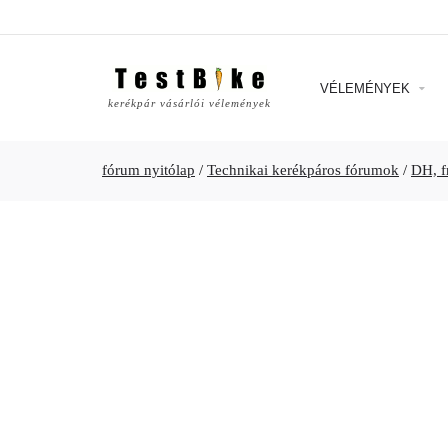
VÉLEMÉNYEK
kerékpár vásárlói vélemények
fórum nyitólap
/
Technikai kerékpáros fórumok
/
DH, fr,