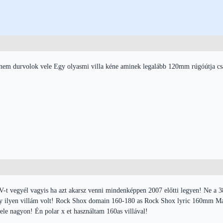
, nem durvolok vele Egy olyasmi villa kéne aminek legalább 120mm rúgóútja cs
-t vegyél vagyis ha azt akarsz venni mindenképpen 2007 előtti legyen! Ne a 3
y ilyen villám volt! Rock Shox domain 160-180 as Rock Shox lyric 160mm Marzo
ele nagyon! Én polar x et használtam 160as villával!