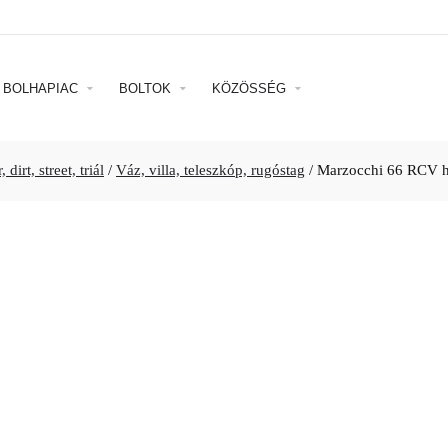
BOLHAPIAC
BOLTOK
KÖZÖSSÉG
 dirt, street, triál
/
Váz, villa, teleszkóp, rugóstag
/
Marzocchi 66 RCV 