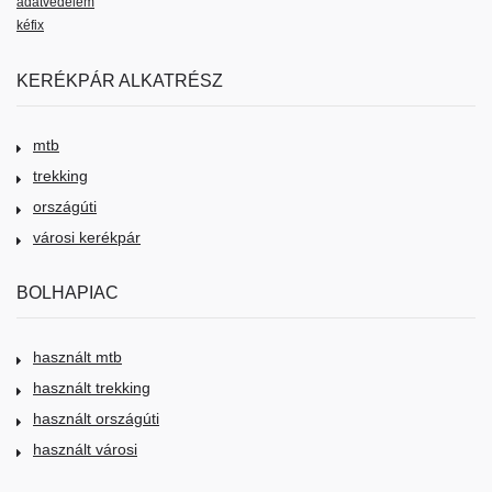
adatvédelem
kéfix
KERÉKPÁR ALKATRÉSZ
mtb
trekking
országúti
városi kerékpár
BOLHAPIAC
használt mtb
használt trekking
használt országúti
használt városi