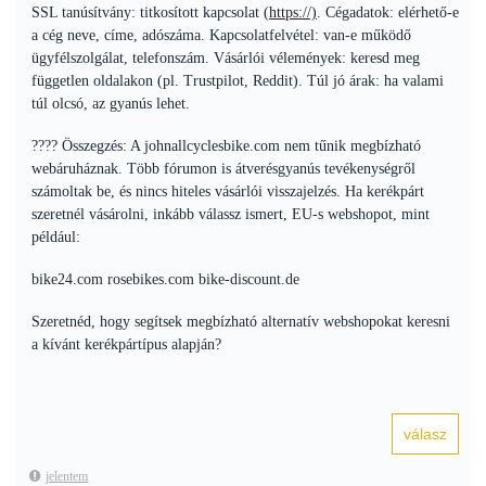
SSL tanúsítvány: titkosított kapcsolat (
https://)
. Cégadatok: elérhető-e
a cég neve, címe, adószáma. Kapcsolatfelvétel: van-e működő
ügyfélszolgálat, telefonszám. Vásárlói vélemények: keresd meg
független oldalakon (pl. Trustpilot, Reddit). Túl jó árak: ha valami
túl olcsó, az gyanús lehet.
???? Összegzés: A johnallcyclesbike.com nem tűnik megbízható
webáruháznak. Több fórumon is átverésgyanús tevékenységről
számoltak be, és nincs hiteles vásárlói visszajelzés. Ha kerékpárt
szeretnél vásárolni, inkább válassz ismert, EU-s webshopot, mint
például:
bike24.com rosebikes.com bike-discount.de
Szeretnéd, hogy segítsek megbízható alternatív webshopokat keresni
a kívánt kerékpártípus alapján?
jelentem