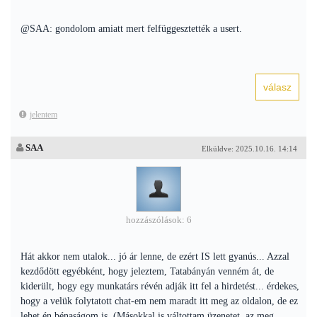
@SAA: gondolom amiatt mert felfüggesztették a usert.
jelentem
SAA
Elküldve: 2025.10.16. 14:14
hozzászólások: 6
Hát akkor nem utalok... jó ár lenne, de ezért IS lett gyanús... Azzal
kezdődött egyébként, hogy jeleztem, Tatabányán venném át, de
kiderült, hogy egy munkatárs révén adják itt fel a hirdetést... érdekes,
hogy a velük folytatott chat-em nem maradt itt meg az oldalon, de ez
lehet én bénaságom is. (Másokkal is váltottam üzenetet, az meg