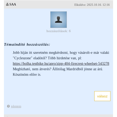
SAA
Elküldve: 2025.10.16. 12:16
hozzászólások: 6
Témaindító hozzászólás:
Jobb híján itt szeretném megkérdezni, hogy vásárolt-e már valaki
"Cycleszone" eladótól? Több hirdetése van, pl:
https://bolha.testbike.hu/apro/zipp-404-firecrest-wheelset-543278
Megbízható, nem átverés? Állítólag Mardridból jönne az árú.
Köszönöm előre is.
jelentem