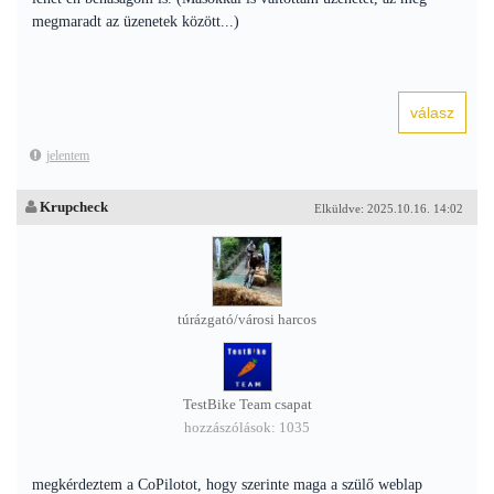
megmaradt az üzenetek között...)
jelentem
Krupcheck
Elküldve: 2025.10.16. 14:02
túrázgató/városi harcos
TestBike Team csapat
hozzászólások: 1035
megkérdeztem a CoPilotot, hogy szerinte maga a szülő weblap