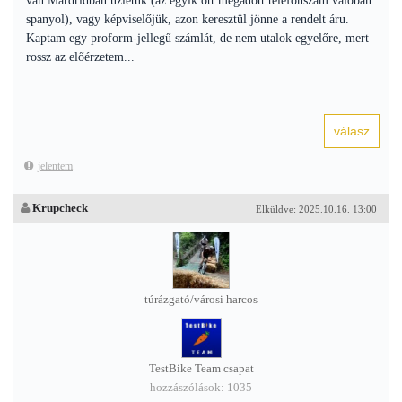
van Mardridban üzletük (az egyik ott megadott telefonszám valóban
spanyol), vagy képviselőjük, azon keresztül jönne a rendelt áru.
Kaptam egy proform-jellegű számlát, de nem utalok egyelőre, mert
rossz az előérzetem...
jelentem
Krupcheck
Elküldve: 2025.10.16. 13:00
túrázgató/városi harcos
TestBike Team csapat
hozzászólások: 1035