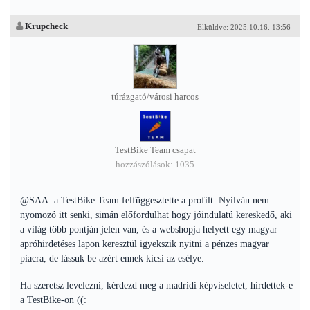
Krupcheck
Elküldve: 2025.10.16. 13:56
túrázgató/városi harcos
TestBike Team csapat
hozzászólások: 1035
@SAA: a TestBike Team felfüggesztette a profilt. Nyilván nem
nyomozó itt senki, simán előfordulhat hogy jóindulatú kereskedő, aki
a világ több pontján jelen van, és a webshopja helyett egy magyar
apróhirdetéses lapon keresztül igyekszik nyitni a pénzes magyar
piacra, de lássuk be azért ennek kicsi az esélye.
Ha szeretsz levelezni, kérdezd meg a madridi képviseletet, hirdettek-e
a TestBike-on ((: