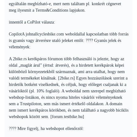
egyáltalán megbízható-e, mert nem találtam pl. konkrét cégnevet
meg ilyesmit a Terms&Conditions lapjukon.
innentől a CoPilot válasza:
CopilotA johnallcyclesbike.com weboldallal kapcsolatban több forrás
is gyanús vagy átverésre utaló jeleket említ: ???? Gyanús jelek és
vélemények:
A 2bike.rs kerékpáros fórumon több felhasználó is jelezte, hogy az
oldal „maglát árul” (értsd: átverés), és a hirdetett kerékpárok képei
különböző környezetekből származnak, ami arra utalhat, hogy nem
valódi termékeket kínálnak. [2bike.rs] Egyes hozzászólások szerint a
hirdetők botként viselkednek, és céljuk, hogy előleget csaljanak ki a
vásárlóktól (pl. 10% foglaló). A weboldal nem szerepel megbízható
webshop-listákon, és nincs nyoma hiteles vásárlói véleményeknek
sem a Trustpiloton, sem más ismert értékelő oldalakon. A domain
nem ismert kerékpáros körökben, és nem található a nagyobb biciklis
webshopok között sem. [forum.testbike.hu]
???? Mire figyelj, ha webshopot ellenőrzöl: