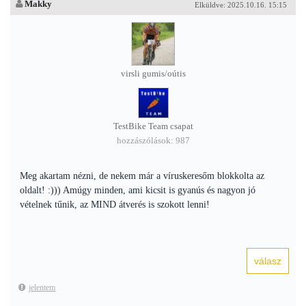
Makky
Elküldve: 2025.10.16. 15:15
virsli gumis/oútis
TestBike Team csapat
hozzászólások: 987
Meg akartam nézni, de nekem már a víruskeresőm blokkolta az
oldalt! :))) Amúgy minden, ami kicsit is gyanús és nagyon jó
vételnek tűnik, az MIND átverés is szokott lenni!
jelentem