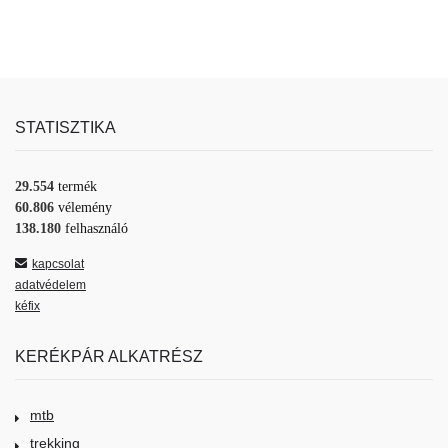
STATISZTIKA
29.554
termék
60.806
vélemény
138.180
felhasználó
kapcsolat
adatvédelem
kéfix
KERÉKPÁR ALKATRÉSZ
mtb
trekking