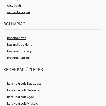
országúti
városi kerékpár
BOLHAPIAC
használt mtb
használt trekking
használt országúti
használt városi
KERÉKPÁR ÜZLETEK
kerékpárbolt Budapest
kerékpárbolt Debrecen
kerékpárbolt Győr
kerékpárbolt Miskolc