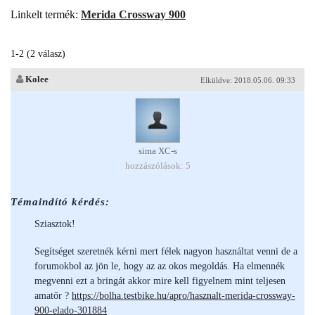
Linkelt termék:
Merida Crossway 900
1-2 (2 válasz)
Kolee
Elküldve: 2018.05.06. 09:33
sima XC-s
hozzászólások: 5
Témaindító kérdés:
Sziasztok!
Segítséget szeretnék kérni mert félek nagyon használtat venni de a
forumokbol az jön le, hogy az az okos megoldás. Ha elmennék
megvenni ezt a bringát akkor mire kell figyelnem mint teljesen
amatőr ?
https://bolha.testbike.hu/apro/hasznalt-merida-crossway-
900-elado-301884