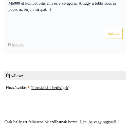
M6000 el kompatibilis ami ez a kategoria. Amugy a tobbi cucc az
popec az birja a strapat. :)
jelentem
Új válasz:
Hozzászólás
*
(
formázási lehetőségek
)
Csak
belépett
felhasználók szólhatnak hozzá!
Lépj be
vagy
regisztálj
!