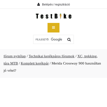
Belépés / regisztráció
fórum nyitólap
/
Technikai kerékpáros fórumok
/
XC, trekking,
túra MTB
/
Komplett kerékpár
/
Merida Crossway 900 használtan
jó vétel?