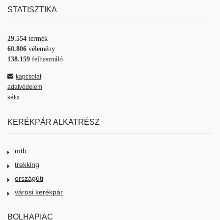
STATISZTIKA
29.554
termék
60.806
vélemény
138.159
felhasználó
kapcsolat
adatvédelem
kéfix
KERÉKPÁR ALKATRÉSZ
mtb
trekking
országúti
városi kerékpár
BOLHAPIAC