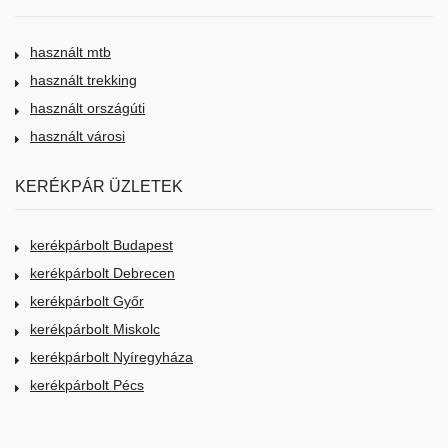
használt mtb
használt trekking
használt országúti
használt városi
KERÉKPÁR ÜZLETEK
kerékpárbolt Budapest
kerékpárbolt Debrecen
kerékpárbolt Győr
kerékpárbolt Miskolc
kerékpárbolt Nyíregyháza
kerékpárbolt Pécs