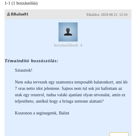
1-1 (1 hozzászólás)
BBalint91
Elküldve: 2020.06.21. 12:24
hozzászólások: 4
Témaindító hozzászólás:
Sziasztok!
Nem soka tervezek egy szamomra temposabb balatonkort, ami kb
7 oras netto idot jelentene. Sajnos nem tul sok jot hallottam az
utak egy reszerol, tudna valaki ajanlani olyan utvonalat, amin ez
teljesitheto, anelkul hogy a bringa szetesne alattam?
Koszonon a segitsegetek, Balint