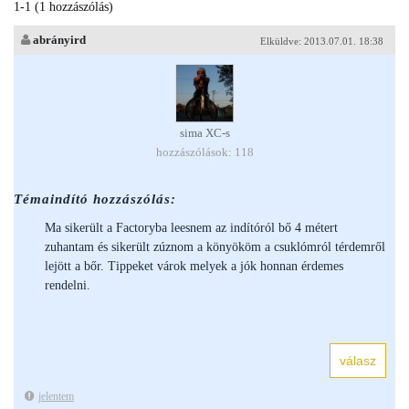
1-1 (1 hozzászólás)
abrányird
Elküldve: 2013.07.01. 18:38
sima XC-s
hozzászólások: 118
Témaindító hozzászólás:
Ma sikerült a Factoryba leesnem az indítóról bő 4 métert
zuhantam és sikerült zúznom a könyököm a csuklómról térdemről
lejött a bőr. Tippeket várok melyek a jók honnan érdemes
rendelni.
jelentem