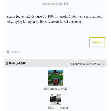
hozzászólások: 192
sztem legyen átütős duro 80-100mm-es,olcsó,könnyen szervizelhető
viszonylag könnyen be lehet szerezni hozzá cuccokat
jelentem
BalageUMF
Elküldve: 2011.07.30. 20:40
dirt/street gyerek
-----DSG----- csapat