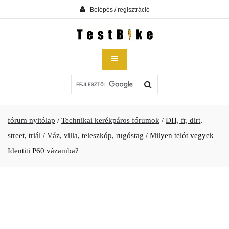
Belépés / regisztráció
fórum nyitólap
/
Technikai kerékpáros fórumok
/
DH, fr, dirt,
street, triál
/
Váz, villa, teleszkóp, rugóstag
/
Milyen telót vegyek
Identiti P60 vázamba?