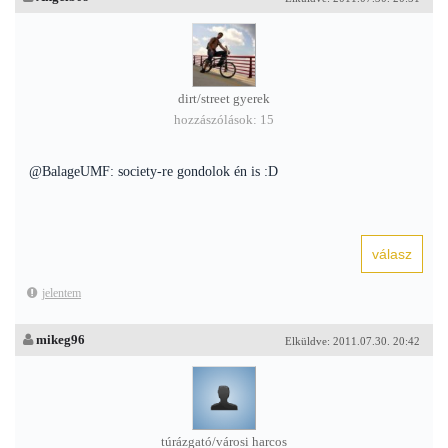
dirt/street gyerek
hozzászólások: 15
@BalageUMF: society-re gondolok én is :D
jelentem
mikeg96
Elküldve: 2011.07.30. 20:42
túrázgató/városi harcos