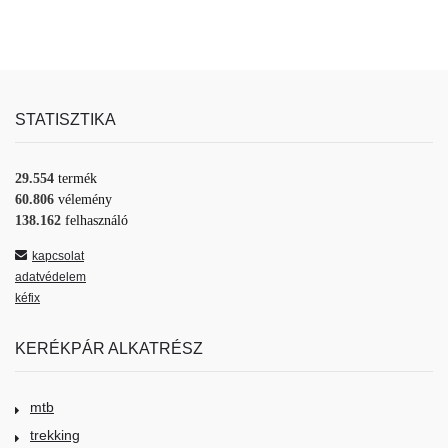
STATISZTIKA
29.554
termék
60.806
vélemény
138.162
felhasználó
kapcsolat
adatvédelem
kéfix
KERÉKPÁR ALKATRÉSZ
mtb
trekking