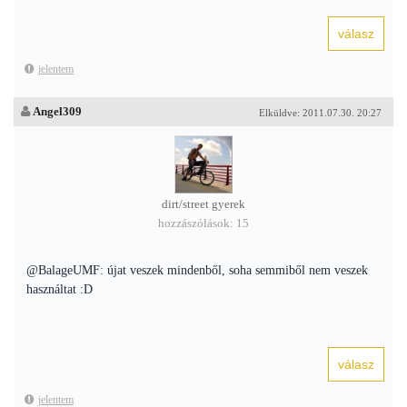
jelentem
Angel309
Elküldve: 2011.07.30. 20:27
dirt/street gyerek
hozzászólások: 15
@BalageUMF: újat veszek mindenből, soha semmiből nem veszek
használtat :D
jelentem