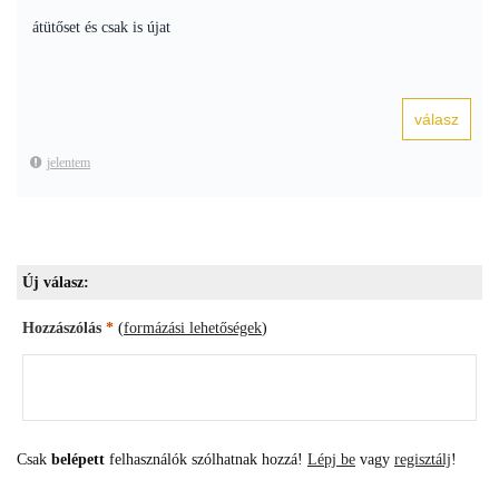
átütőset és csak is újat
jelentem
Új válasz:
Hozzászólás
*
(
formázási lehetőségek
)
Csak
belépett
felhasználók szólhatnak hozzá!
Lépj be
vagy
regisztálj
!