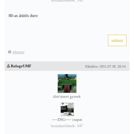
hozzászólások: 192
80-as átütős duro
jelentem
BalageUMF
Elküldve: 2011.07.30. 20:14
dirt/street gyerek
-----DSG----- csapat
hozzászólások: 347