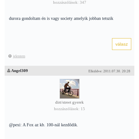
hozzászólások: 347
durora gondoltam én is vagy society amelyik jobban tetszik
jelentem
Angel309
Elküldve: 2011.07.30. 20:28
dirt/street gyerek
hozzászólások: 15
@pexi: A Fox az kb. 100-nál kezdődik.