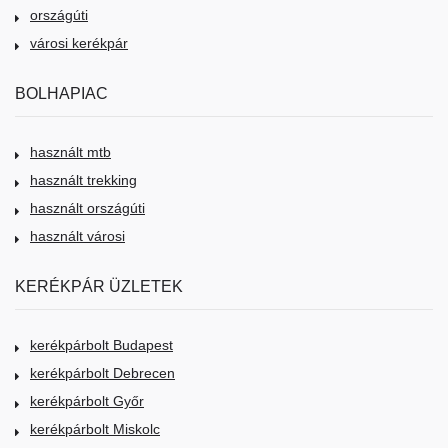
országúti
városi kerékpár
BOLHAPIAC
használt mtb
használt trekking
használt országúti
használt városi
KERÉKPÁR ÜZLETEK
kerékpárbolt Budapest
kerékpárbolt Debrecen
kerékpárbolt Győr
kerékpárbolt Miskolc