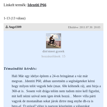
Linkelt termék:
Identiti P66
1-13 (13 válasz)
Angel309
Elküldve: 2011.07.30. 20:03
dirt/street gyerek
hozzászólások: 15
Témaindító kérdés:
Hali Már egy idelye építem a 24-es bringámat a váz már
megvan...Identiti P60, abban szeretném a segítségeteket kérni
hogy milyen telót vegyek bele (max. 60e költenék rá), ami birja a
360-at is.. Sosem volt drága telóm nem tudom mire kell figyelni,
mit kell nézni szóval nem igen értek hozzá... Merev villa párti
vagyok de mostanában sokat járok dirtre meg enyhe dh-ra is
bmx-el :D szóval? elöre is nagyon köszönöm a válaszokat.