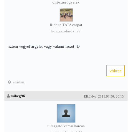
dirt/street gyerek
Ride in TATA csapat
hozzászólások: 77
sztem vegyél argylét vagy valami foxot :D
jelentem
mikeg96
Elküldve: 2011.07.30. 20:15
túrázgató/városi harcos