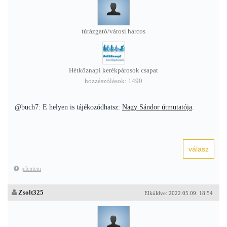
túrázgató/városi harcos
Hétköznapi kerékpárosok csapat
hozzászólások: 1490
@buch7: E helyen is tájékozódhatsz:
Nagy Sándor útmutatója
.
jelentem
Zsolt325
Elküldve: 2022.05.09. 18:54