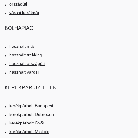
országúti
városi kerékpár
BOLHAPIAC
használt mtb
használt trekking
használt országúti
használt városi
KERÉKPÁR ÜZLETEK
kerékpárbolt Budapest
kerékpárbolt Debrecen
kerékpárbolt Győr
kerékpárbolt Miskolc