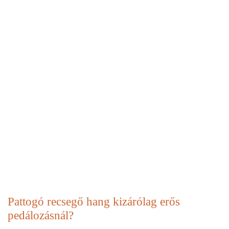
Pattogó recsegő hang kizárólag erős
pedálozásnál?