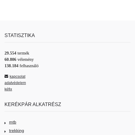
STATISZTIKA
29.554
termék
60.806
vélemény
138.184
felhasználó
kapcsolat
adatvédelem
kéfix
KERÉKPÁR ALKATRÉSZ
mtb
trekking