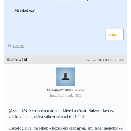
Mi lehet ez?
jelentem
bl4ckv0id
Elküldve: 2024.09.25. 20:59
túrázgató/városi harcos
hozzászólások: 305
@Zsolt325: Szerintem már nem követi a témát. Sokszor kérdez
valaki valamit, utána választ sem ad és eltűnik.
Összefoglalva, mi lehet: - középrész csapágyai, ami lehet monoblokk,