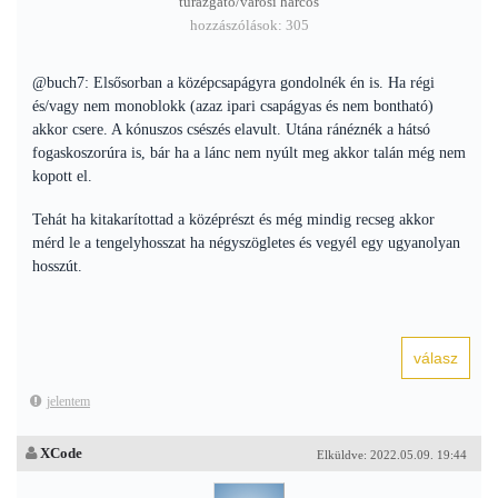
túrázgató/városi harcos
hozzászólások: 305
@buch7: Elsősorban a középcsapágyra gondolnék én is. Ha régi
és/vagy nem monoblokk (azaz ipari csapágyas és nem bontható)
akkor csere. A kónuszos csészés elavult. Utána ránéznék a hátsó
fogaskoszorúra is, bár ha a lánc nem nyúlt meg akkor talán még nem
kopott el.
Tehát ha kitakarítottad a középrészt és még mindig recseg akkor
mérd le a tengelyhosszat ha négyszögletes és vegyél egy ugyanolyan
hosszút.
jelentem
XCode
Elküldve: 2022.05.09. 19:44