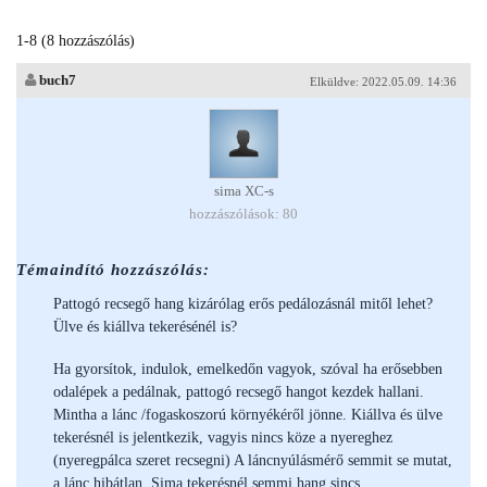
1-8 (8 hozzászólás)
buch7
Elküldve: 2022.05.09. 14:36
sima XC-s
hozzászólások: 80
Témaindító hozzászólás:
Pattogó recsegő hang kizárólag erős pedálozásnál mitől lehet?
Ülve és kiállva tekerésénél is?
Ha gyorsítok, indulok, emelkedőn vagyok, szóval ha erősebben
odalépek a pedálnak, pattogó recsegő hangot kezdek hallani.
Mintha a lánc /fogaskoszorú környékéről jönne. Kiállva és ülve
tekerésnél is jelentkezik, vagyis nincs köze a nyereghez
(nyeregpálca szeret recsegni) A láncnyúlásmérő semmit se mutat,
a lánc hibátlan. Sima tekerésnél semmi hang sincs.