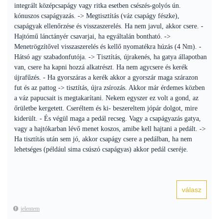
integrált középcsapágy vagy ritka esetben csészés-golyós ún.
kónuszos csapágyazás. -> Megtisztítás (váz csapágy fészke),
csapágyak ellenőrzése és visszaszerelés. Ha nem javul, akkor csere. -
Hajtómű lánctányér csavarjai, ha egyáltalán bontható. ->
Menetrögzítővel visszaszerelés és kellő nyomatékra húzás (4 Nm). -
Hátsó agy szabadonfutója. -> Tisztítás, újrakenés, ha gatya állapotban
van, csere ha kapni hozzá alkatrészt. Ha nem agycsere és kerék
újrafűzés. - Ha gyorszáras a kerék akkor a gyorszár maga szárazon
fut és az pattog -> tisztítás, újra zsírozás. Akkor már érdemes közben
a váz papucsait is megtakarítani. Nekem egyszer ez volt a gond, az
őrületbe kergetett. Cseréltem és ki- beszereltem jópár dolgot, mire
kiderült. - És végül maga a pedál recseg. Vagy a csapágyazás gatya,
vagy a hajtókarban lévő menet koszos, amibe kell hajtani a pedált. ->
Ha tisztítás után sem jó, akkor csapágy csere a pedálban, ha nem
lehetséges (például sima csúszó csapágyas) akkor pedál cseréje.
jelentem