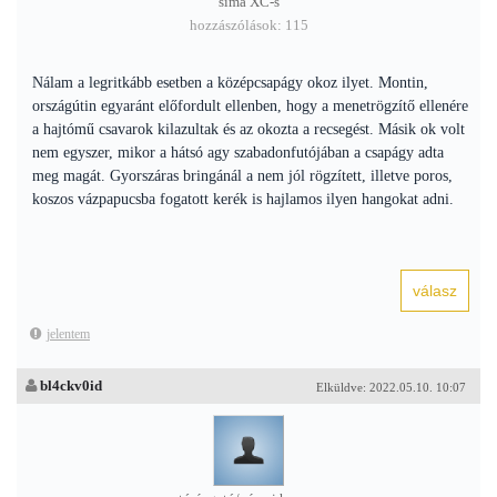
sima XC-s
hozzászólások: 115
Nálam a legritkább esetben a középcsapágy okoz ilyet. Montin,
országútin egyaránt előfordult ellenben, hogy a menetrögzítő ellenére
a hajtómű csavarok kilazultak és az okozta a recsegést. Másik ok volt
nem egyszer, mikor a hátsó agy szabadonfutójában a csapágy adta
meg magát. Gyorszáras bringánál a nem jól rögzített, illetve poros,
koszos vázpapucsba fogatott kerék is hajlamos ilyen hangokat adni.
jelentem
bl4ckv0id
Elküldve: 2022.05.10. 10:07