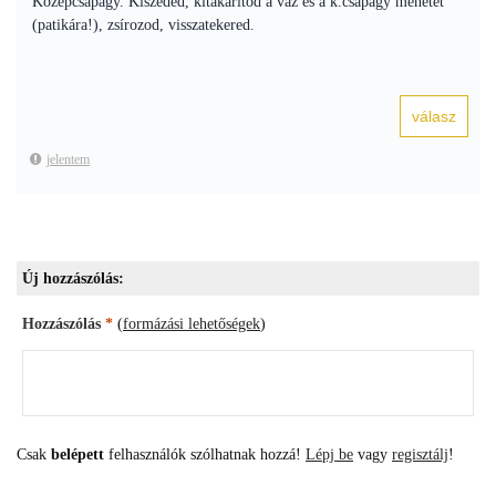
Középcsapágy. Kiszeded, kitakarítod a váz és a k.csapágy menetét
(patikára!), zsírozod, visszatekered.
jelentem
Új hozzászólás:
Hozzászólás
*
(
formázási lehetőségek
)
Csak
belépett
felhasználók szólhatnak hozzá!
Lépj be
vagy
regisztálj
!