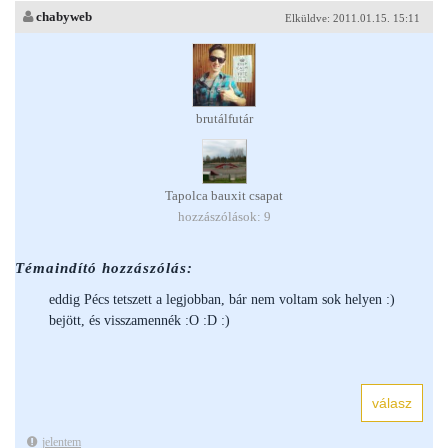
chabyweb
Elküldve: 2011.01.15. 15:11
brutálfutár
Tapolca bauxit csapat
hozzászólások: 9
Témaindító hozzászólás:
eddig Pécs tetszett a legjobban, bár nem voltam sok helyen :)
bejött, és visszamennék :O :D :)
jelentem