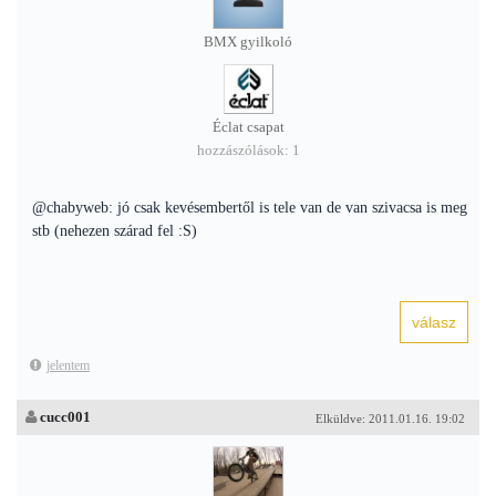
BMX gyilkoló
Éclat csapat
hozzászólások: 1
@chabyweb: jó csak kevésembertől is tele van de van szivacsa is meg
stb (nehezen szárad fel :S)
jelentem
cucc001
Elküldve: 2011.01.16. 19:02