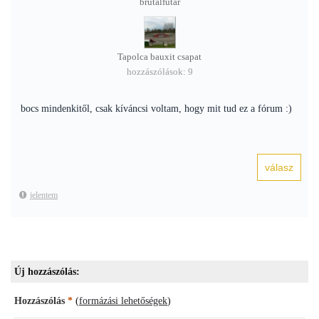
brutálfutár
Tapolca bauxit csapat
hozzászólások: 9
bocs mindenkitől, csak kíváncsi voltam, hogy mit tud ez a fórum :)
jelentem
Új hozzászólás:
Hozzászólás
*
(
formázási lehetőségek
)