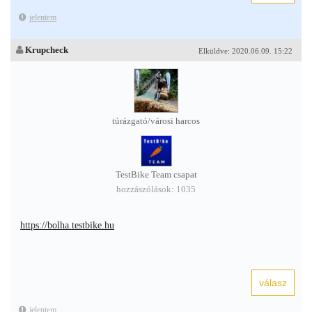
jelentem
Krupcheck
Elküldve: 2020.06.09. 15:22
túrázgató/városi harcos
TestBike Team csapat
hozzászólások: 1035
https://bolha.testbike.hu
jelentem