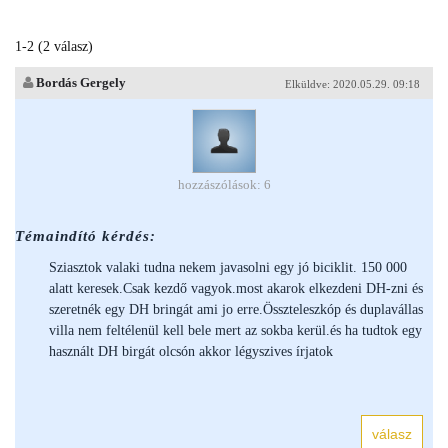
1-2 (2 válasz)
Bordás Gergely
Elküldve: 2020.05.29. 09:18
hozzászólások: 6
Témaindító kérdés:
Sziasztok valaki tudna nekem javasolni egy jó biciklit. 150 000
alatt keresek.Csak kezdő vagyok.most akarok elkezdeni DH-zni és
szeretnék egy DH bringát ami jo erre.Összteleszkóp és duplavállas
villa nem feltélenül kell bele mert az sokba kerül.és ha tudtok egy
használt DH birgát olcsón akkor légyszives írjatok