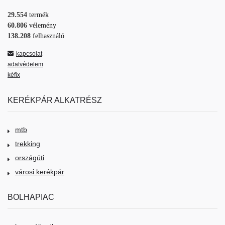
29.554
termék
60.806
vélemény
138.208
felhasználó
kapcsolat
adatvédelem
kéfix
KERÉKPÁR ALKATRÉSZ
mtb
trekking
országúti
városi kerékpár
BOLHAPIAC