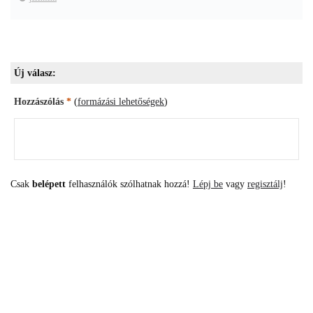
Új válasz:
Hozzászólás
*
(
formázási lehetőségek
)
Csak
belépett
felhasználók szólhatnak hozzá!
Lépj be
vagy
regisztálj
!