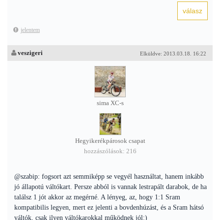
jelentem
veszigeri
Elküldve: 2013.03.18. 16:22
sima XC-s
Hegyikerékpárosok csapat
hozzászólások: 216
@szabip: fogsort azt semmiképp se vegyél használtat, hanem inkább
jó állapotú váltókart. Persze abból is vannak lestrapált darabok, de ha
találsz 1 jót akkor az megérné. A lényeg, az, hogy 1:1 Sram
kompatibilis legyen, mert ez jelenti a bovdenhúzást, és a Sram hátsó
váltók, csak ilyen váltókarokkal működnek jól:)