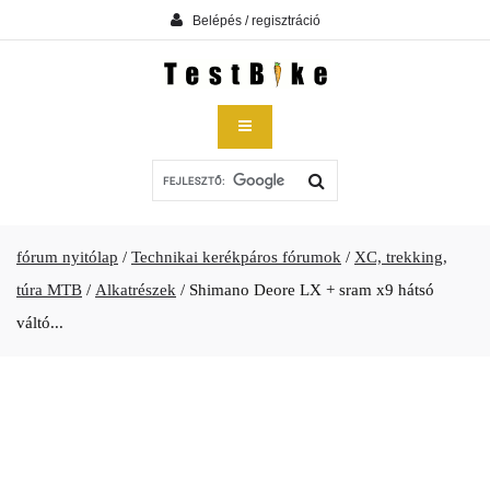
Belépés / regisztráció
fórum nyitólap
/
Technikai kerékpáros fórumok
/
XC, trekking,
túra MTB
/
Alkatrészek
/
Shimano Deore LX + sram x9 hátsó
váltó...