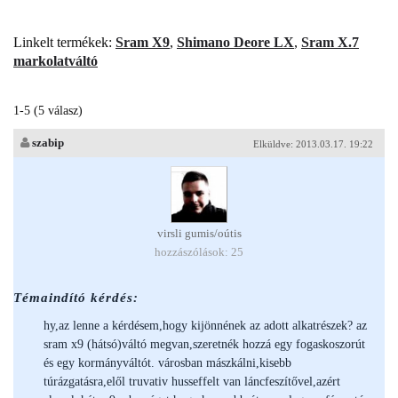
Linkelt termékek:
Sram X9
,
Shimano Deore LX
,
Sram X.7
markolatváltó
1-5 (5 válasz)
szabip
Elküldve: 2013.03.17. 19:22
virsli gumis/oútis
hozzászólások: 25
Témaindító kérdés:
hy,az lenne a kérdésem,hogy kijönnének az adott alkatrészek? az
sram x9 (hátsó)váltó megvan,szeretnék hozzá egy fogaskoszorút
és egy kormányváltót. városban mászkálni,kisebb
túrázgatásra,elől truvativ husseffelt van láncfeszítővel,azért