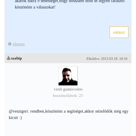
akarok hátra 9 sebességet,hogy hosszabb úton se legyen fárasztó.
köszönöm a válaszokat!
jelentem
szabip
Elküldve: 2013.03.18. 18:34
virsli gumis/oútis
hozzászólások: 25
@veszigeri: rendben,köszönöm a segítséget,akkor nézelődök még egy
kicsit :)