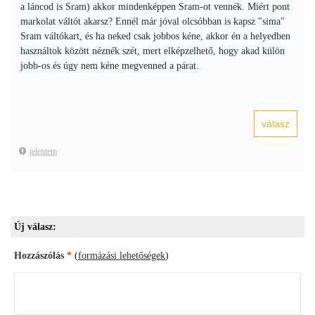
a láncod is Sram) akkor mindenképpen Sram-ot vennék. Miért pont
markolat váltót akarsz? Ennél már jóval olcsóbban is kapsz "sima"
Sram váltókart, és ha neked csak jobbos kéne, akkor én a helyedben
használtok között néznék szét, mert elképzelhető, hogy akad külön
jobb-os és úgy nem kéne megvenned a párat.
jelentem
Új válasz:
Hozzászólás
*
(
formázási lehetőségek
)