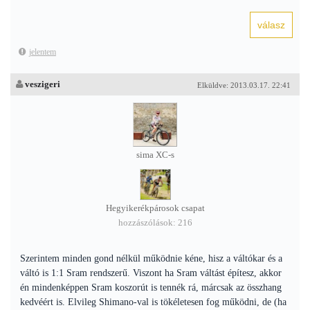
jelentem
veszigeri
Elküldve: 2013.03.17. 22:41
sima XC-s
Hegyikerékpárosok csapat
hozzászólások: 216
Szerintem minden gond nélkül működnie kéne, hisz a váltókar és a
váltó is 1:1 Sram rendszerű. Viszont ha Sram váltást építesz, akkor
én mindenképpen Sram koszorút is tennék rá, márcsak az összhang
kedvéért is. Elvileg Shimano-val is tökéletesen fog működni, de (ha