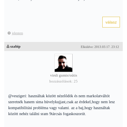
jelentem
szabip
Elküldve: 2013.03.17. 23:12
virsli gumis/oútis
hozzászólások: 25
@veszigeri: használtak között nézelődök és nem markolatváltót
szeretnék hanem sima hüvelykujjast,csak az érdekel,hogy nem lesz
kompatibilitási probléma vagy valami. az a baj,hogy használtak
között nehéz találni sram 9tárcsás fogaskoszorút.