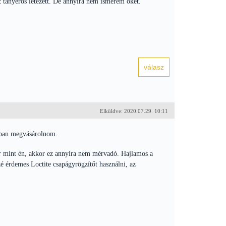
2 tányéros létezett. De annyira nem ismerem őket.
Elküldve: 2020.07.29. 10:11
árban megvásárolnom.
er mint én, akkor ez annyira nem mérvadó. Hajlamos a
zé érdemes Loctite csapágyrögzítőt használni, az