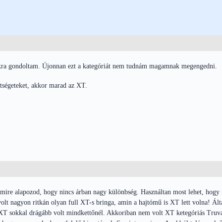
rukra gondoltam. Újonnan ezt a kategóriát nem tudnám magamnak megengedni.
tségeteket, akkor marad az XT.
re alapozod, hogy nincs árban nagy különbség. Használtan most lehet, hogy n
volt nagyon ritkán olyan full XT-s bringa, amin a hajtómű is XT lett volna! Ál
z XT sokkal drágább volt mindkettőnél. Akkoriban nem volt XT ketegóriás Tru