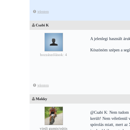
jelentem
Csabi K
A jelenlegi használt á
Köszönöm szépen a segí
hozzászólások: 4
jelentem
Makky
@Csabi K: Nem tudom mi
került! Nem véletlenül 
spórolás miatt, mert a
virsli gumis/oútis