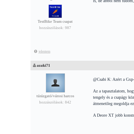
is, de abból nem tudom,
TestBike Team csapat
hozzászólások: 987
jelentem
azaki71
@Csabi K: Azért a Gxp-
Az a tapasztalatom, hog
túrázgató/városi harcos
tengely és a csapágy köz
hozzászólások: 842
átmenetileg megoldja ezt
A Deore XT jobb konstru