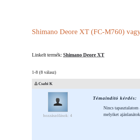
Shimano Deore XT (FC-M760) vagy
Linkelt termék:
Shimano Deore XT
1-8 (8 válasz)
Csabi K
Témaindító kérdés:
Nincs tapasztalatom 
melyiket ajánlanátok
hozzászólások: 4