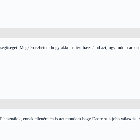
egítséget. Megkérdezhetem hogy akkor miért használod azt, úgy tudom árban 
 használok, ennek ellenére én is azt mondom hogy Deore xt a jobb választás.