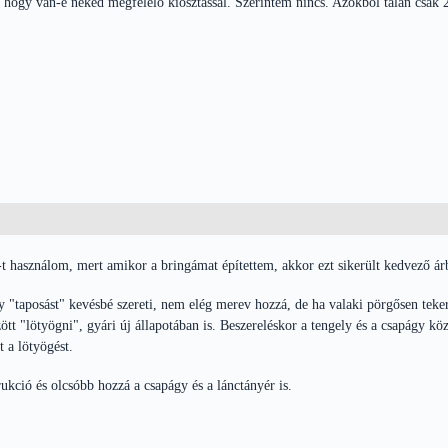
 hogy van-e neked megfelelő kiosztással. Szerintem nincs. Azokból talán csak 
t használom, mert amikor a bringámat építettem, akkor ezt sikerült kedvező 
y "taposást" kevésbé szereti, nem elég merev hozzá, de ha valaki pörgősen tek
ött "lötyögni", gyári új állapotában is. Beszereléskor a tengely és a csapágy kö
 a lötyögést.
kció és olcsóbb hozzá a csapágy és a lánctányér is.