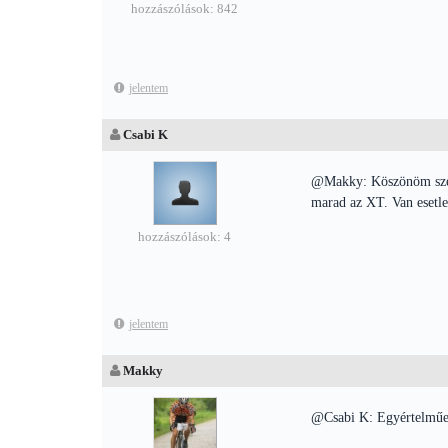
hozzászólások: 842
jelentem
Csabi K
@Makky: Köszönöm szépen
marad az XT. Van esetle
hozzászólások: 4
jelentem
Makky
@Csabi K: Egyértelműen