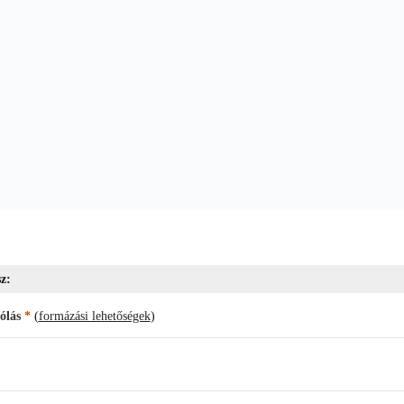
z:
ólás
*
(
formázási lehetőségek
)