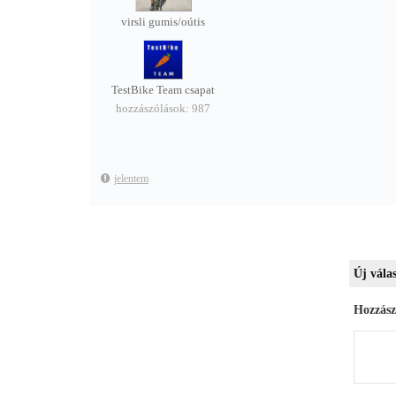
virsli gumis/oútis
TestBike Team csapat
hozzászólások: 987
jelentem
Új válas
Hozzász