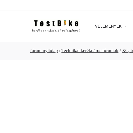
VÉLEMÉNYEK
kerékpár vásárlói vélemények
fórum nyitólap
/
Technikai kerékpáros fórumok
/
XC, t