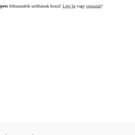
épett
felhasználók szólhatnak hozzá!
Lépj be
vagy
regisztálj
!