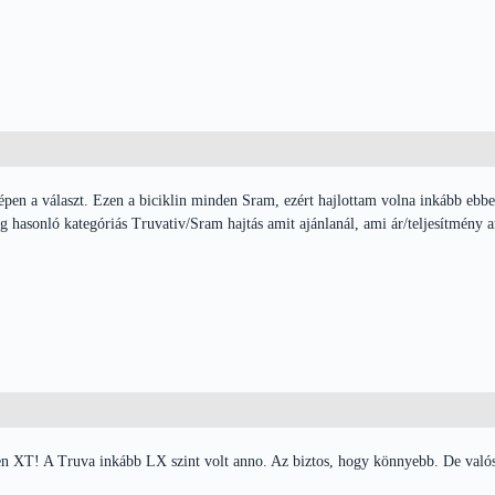
 a választ. Ezen a biciklin minden Sram, ezért hajlottam volna inkább ebbe a
g hasonló kategóriás Truvativ/Sram hajtás amit ajánlanál, ami ár/teljesítmény 
 XT! A Truva inkább LX szint volt anno. Az biztos, hogy könnyebb. De valószí