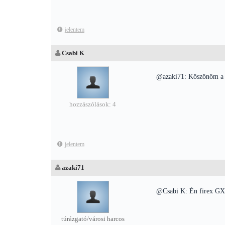
jelentem
Csabi K
@azaki71: Köszönöm a s
hozzászólások: 4
jelentem
azaki71
@Csabi K: Én firex GXP
túrázgató/városi harcos