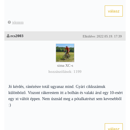
jelentem
rcs2003
Elküldve: 2022.05.19. 17:39
sima XC-s
hozzászólások: 1199
Jó kérdés, ránézésre totál ugyanaz mind. Gyári cikkszámuk
különböző. Viszont rákerestem itt a bolhán és valaki árul egy 10-esért
egy xt váltót éppen. Nem úsznád meg a pótalkatrészt sem kevesebből
:)