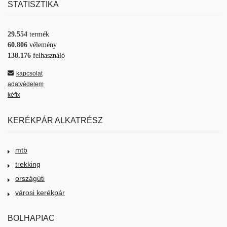
STATISZTIKA
29.554
termék
60.806
vélemény
138.176
felhasználó
kapcsolat
adatvédelem
kéfix
KERÉKPÁR ALKATRÉSZ
mtb
trekking
országúti
városi kerékpár
BOLHAPIAC