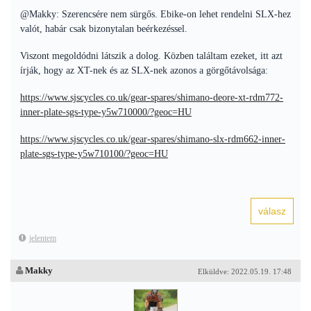
@Makky: Szerencsére nem sürgős. Ebike-on lehet rendelni SLX-hez
valót, habár csak bizonytalan beérkezéssel.
Viszont megoldódni látszik a dolog. Közben találtam ezeket, itt azt
írják, hogy az XT-nek és az SLX-nek azonos a görgőtávolsága:
https://www.sjscycles.co.uk/gear-spares/shimano-deore-xt-rdm772-
inner-plate-sgs-type-y5w710000/?geoc=HU
https://www.sjscycles.co.uk/gear-spares/shimano-slx-rdm662-inner-
plate-sgs-type-y5w710100/?geoc=HU
jelentem
Makky
Elküldve: 2022.05.19. 17:48