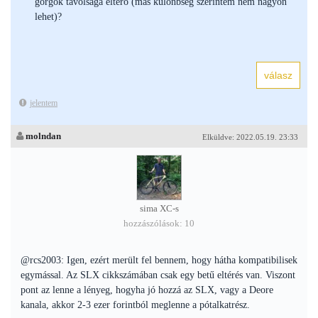
görgők távolsága eltérő (más különbség szerintem nem nagyon
lehet)?
jelentem
molndan
Elküldve: 2022.05.19. 23:33
sima XC-s
hozzászólások: 10
@rcs2003: Igen, ezért merült fel bennem, hogy hátha kompatibilisek
egymással. Az SLX cikkszámában csak egy betű eltérés van. Viszont
pont az lenne a lényeg, hogyha jó hozzá az SLX, vagy a Deore
kanala, akkor 2-3 ezer forintból meglenne a pótalkatrész.