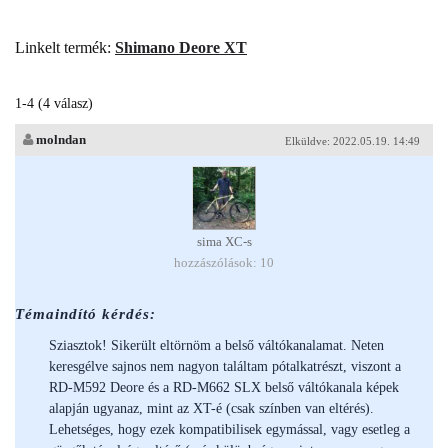
Linkelt termék:
Shimano Deore XT
1-4 (4 válasz)
molndan
Elküldve: 2022.05.19. 14:49
sima XC-s
hozzászólások: 10
Témaindító kérdés:
Sziasztok! Sikerült eltörnöm a belső váltókanalamat. Neten
keresgélve sajnos nem nagyon találtam pótalkatrészt, viszont a
RD-M592 Deore és a RD-M662 SLX belső váltókanala képek
alapján ugyanaz, mint az XT-é (csak színben van eltérés).
Lehetséges, hogy ezek kompatibilisek egymással, vagy esetleg a