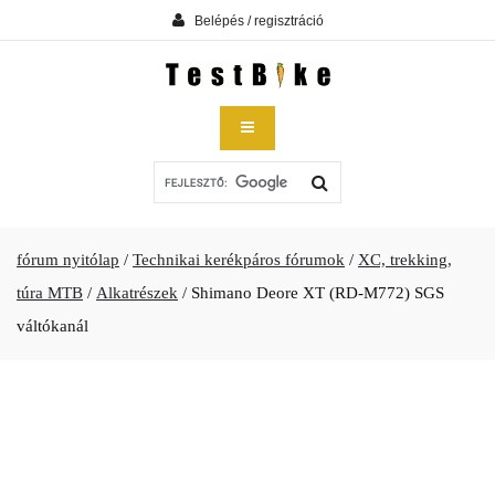
Belépés / regisztráció
fórum nyitólap
/
Technikai kerékpáros fórumok
/
XC, trekking,
túra MTB
/
Alkatrészek
/
Shimano Deore XT (RD-M772) SGS
váltókanál