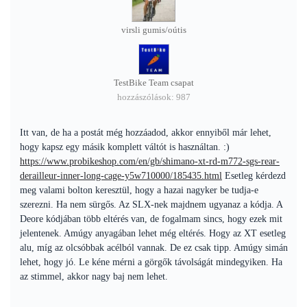
virsli gumis/oútis
TestBike Team csapat
hozzászólások: 987
Itt van, de ha a postát még hozzáadod, akkor ennyiből már lehet,
hogy kapsz egy másik komplett váltót is használtan. :)
https://www.probikeshop.com/en/gb/shimano-xt-rd-m772-sgs-rear-
derailleur-inner-long-cage-y5w710000/185435.html
Esetleg kérdezd
meg valami bolton keresztül, hogy a hazai nagyker be tudja-e
szerezni. Ha nem sürgős. Az SLX-nek majdnem ugyanaz a kódja. A
Deore kódjában több eltérés van, de fogalmam sincs, hogy ezek mit
jelentenek. Amúgy anyagában lehet még eltérés. Hogy az XT esetleg
alu, míg az olcsóbbak acélból vannak. De ez csak tipp. Amúgy simán
lehet, hogy jó. Le kéne mérni a görgők távolságát mindegyiken. Ha
az stimmel, akkor nagy baj nem lehet.