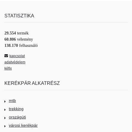
STATISZTIKA
29.554
termék
60.806
vélemény
138.170
felhasználó
kapcsolat
adatvédelem
kéfix
KERÉKPÁR ALKATRÉSZ
mtb
trekking
országúti
városi kerékpár