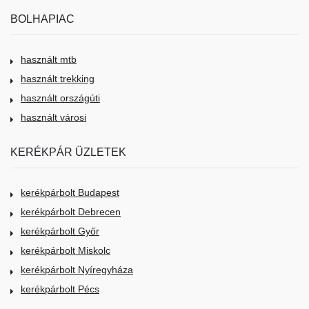
BOLHAPIAC
használt mtb
használt trekking
használt országúti
használt városi
KERÉKPÁR ÜZLETEK
kerékpárbolt Budapest
kerékpárbolt Debrecen
kerékpárbolt Győr
kerékpárbolt Miskolc
kerékpárbolt Nyíregyháza
kerékpárbolt Pécs