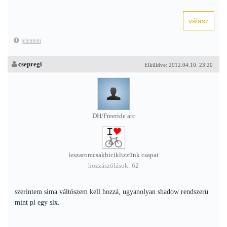
jelentem
csepregi
Elküldve: 2012.04.10. 23:20
DH/Freeride arc
leszaromcsakbiciklizzünk csapat
hozzászólások: 62
szerintem sima váltószem kell hozzá, ugyanolyan shadow rendszerü
mint pl egy slx.