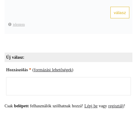
jelentem
Új válasz:
Hozzászólás
*
(
formázási lehetőségek
)
Csak
belépett
felhasználók szólhatnak hozzá!
Lépj be
vagy
regisztálj
!