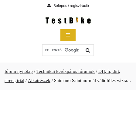
Belépés / regisztráció
fórum nyitólap
/
Technikai kerékpáros fórumok
/
DH, fr, dirt,
street, triál
/
Alkatrészek
/
Shimano Saint normál váltófüles vázra...