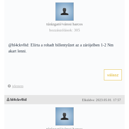
túrázgató/városi harcos
hozzászólások: 305
@bl4ckv0id: Elírta a rohadt billentyűzet az a zárójelben 1-2 Nm
akart lenni.
jelentem
bl4ckv0id
Elküldve: 2023.05.01. 17:57