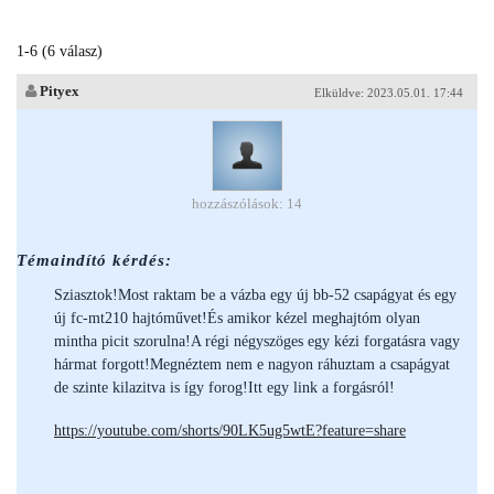
1-6 (6 válasz)
Pityex
Elküldve: 2023.05.01. 17:44
hozzászólások: 14
Témaindító kérdés:
Sziasztok!Most raktam be a vázba egy új bb-52 csapágyat és egy
új fc-mt210 hajtóművet!És amikor kézel meghajtóm olyan
mintha picit szorulna!A régi négyszöges egy kézi forgatásra vagy
hármat forgott!Megnéztem nem e nagyon ráhuztam a csapágyat
de szinte kilazitva is így forog!Itt egy link a forgásról!
https://youtube.com/shorts/90LK5ug5wtE?feature=share