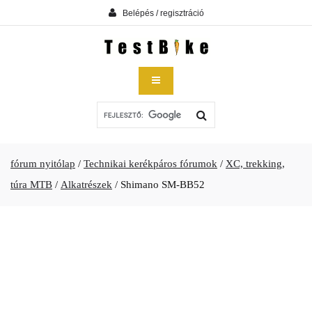
Belépés / regisztráció
fórum nyitólap
/
Technikai kerékpáros fórumok
/
XC, trekking,
túra MTB
/
Alkatrészek
/
Shimano SM-BB52