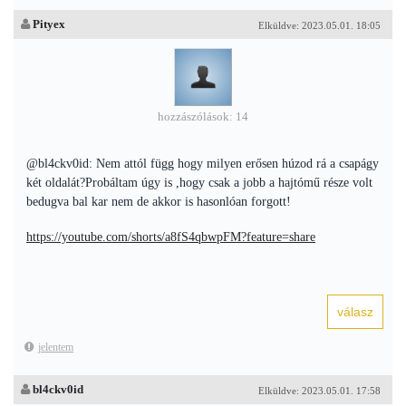
Pityex
Elküldve: 2023.05.01. 18:05
hozzászólások: 14
@bl4ckv0id: Nem attól függ hogy milyen erősen húzod rá a csapágy
két oldalát?Probáltam úgy is ,hogy csak a jobb a hajtómű része volt
bedugva bal kar nem de akkor is hasonlóan forgott!
https://youtube.com/shorts/a8fS4qbwpFM?feature=share
jelentem
bl4ckv0id
Elküldve: 2023.05.01. 17:58