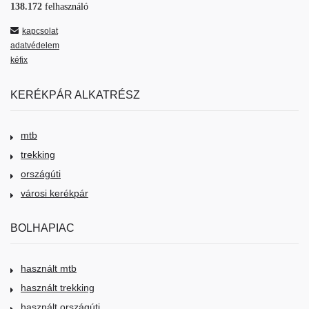
138.172
felhasználó
kapcsolat
adatvédelem
kéfix
KERÉKPÁR ALKATRÉSZ
mtb
trekking
országúti
városi kerékpár
BOLHAPIAC
használt mtb
használt trekking
használt országúti