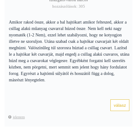
túrázgató/városi harcos
hozzászólások: 305
Amikor rakod össze, akkor a bal hajtókart amikor felteszed, akkor a
csillag alakú műanyag csavarral húzod össze. Nem kell neki nagy
nyomaték (1-2 Nem), ezzel lehet szabályozni, hogy ne kotyogjon
illetve ne szoruljon. Utána szabad csak a hajtókar csavarjait két oldalt
meghúzni. Valószínűleg túl szorosra húztad a csillag csavart. Lazítsd
le a hajtókar két csavarját, majd engedj a csillag alakú csavaros, utána
húzd meg a csavarokat véglegesre. Egyébként forgatni kell szerelés
közben, nem pörgetni, mert semmit sem jelent hogy hány fordulatot
forog. Egyrészt a hajtómű súlyától és hosszától függ a dolog,
másrészt lényegtelen.
jelentem