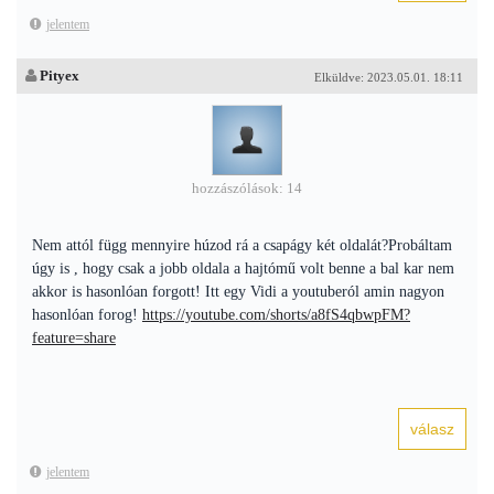
jelentem
Pityex
Elküldve: 2023.05.01. 18:11
hozzászólások: 14
Nem attól függ mennyire húzod rá a csapágy két oldalát?Probáltam
úgy is , hogy csak a jobb oldala a hajtómű volt benne a bal kar nem
akkor is hasonlóan forgott! Itt egy Vidi a youtuberól amin nagyon
hasonlóan forog!
https://youtube.com/shorts/a8fS4qbwpFM?
feature=share
jelentem