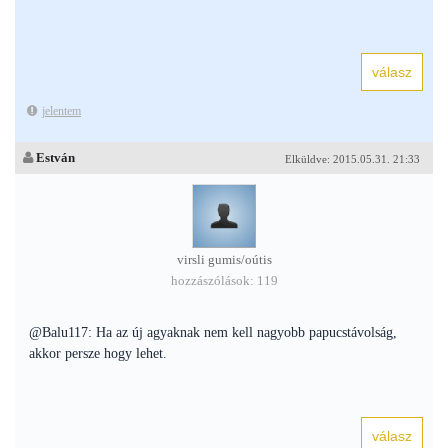
jelentem
Estván
Elküldve: 2015.05.31. 21:33
virsli gumis/oútis
hozzászólások: 119
@Balu117: Ha az új agyaknak nem kell nagyobb papucstávolság,
akkor persze hogy lehet.