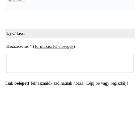
jelentem
Új válasz:
Hozzászólás
*
(
formázási lehetőségek
)
Csak
belépett
felhasználók szólhatnak hozzá!
Lépj be
vagy
regisztálj
!