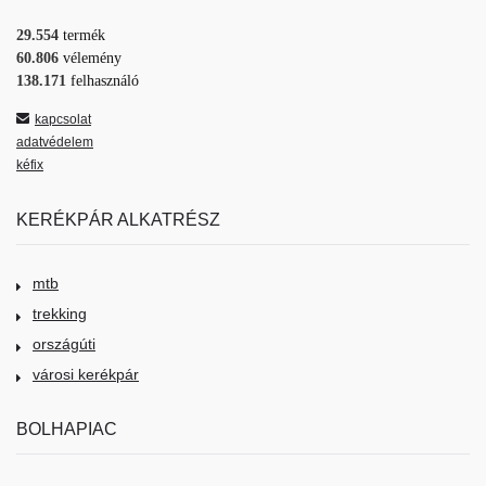
29.554
termék
60.806
vélemény
138.171
felhasználó
kapcsolat
adatvédelem
kéfix
KERÉKPÁR ALKATRÉSZ
mtb
trekking
országúti
városi kerékpár
BOLHAPIAC