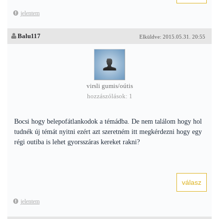
jelentem
Balu117
Elküldve: 2015.05.31. 20:55
virsli gumis/oútis
hozzászólások: 1
Bocsi hogy belepofátlankodok a témádba. De nem találom hogy hol
tudnék új témát nyitni ezért azt szeretném itt megkérdezni hogy egy
régi outiba is lehet gyorsszáras kereket rakni?
jelentem