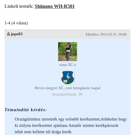
Linkelt termék:
Shimano WH-R501
1-4 (4 válasz)
jopo83
Elküldve: 2015.05.31. 18:08
sima XC-s
Heves megyei XC, outi bringások csapat
hozzászólások: 39
Témaindító kérdés:
Országútimhoz szeretnék egy erősebb kerékszettet,érdekelne hogy
ki milyen kerékszettet ajánlana.Amatőr szinten kerékpározok
tehát nem kellene túl drága kerék.