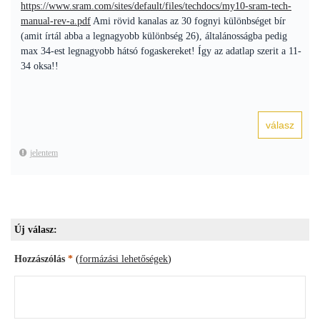
https://www.sram.com/sites/default/files/techdocs/my10-sram-tech-
manual-rev-a.pdf
Ami rövid kanalas az 30 fognyi különbséget bír
(amit írtál abba a legnagyobb különbség 26), általánosságba pedig
max 34-est legnagyobb hátsó fogaskereket! Így az adatlap szerit a 11-
34 oksa!!
jelentem
Új válasz:
Hozzászólás
*
(
formázási lehetőségek
)