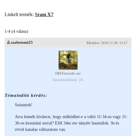
Linkelt termék:
Sram X7
1-4 (4 válasz)
szabotomi25
Elküldve: 2016.11.20. 15:17
DH/Freeride arc
hozzászólások: 24
Témaindító kérdés:
Sziasztok!
Arra lennék kíváncsi, hogy működhet-e a váltó 11-34-es vagy 11-
36-os kiosztású sorral? Elől 34es nw tányért használok. 9s és
rövid kanalas változatom van.