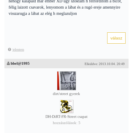
nehogy kalapáld már ember XD ugy szoktam h felforditom a bicót,
félig laizott csavarok, lenyomom a lábat és a rugó ereje amennyire
visszarugja a lábat az elég h meglazuljon
jelentem
bbel@1995
Elküldve: 2013.10.04. 20:49
dirt/street gyerek
DH-DiRT-FR-Street csapat
hozzászólások: 5