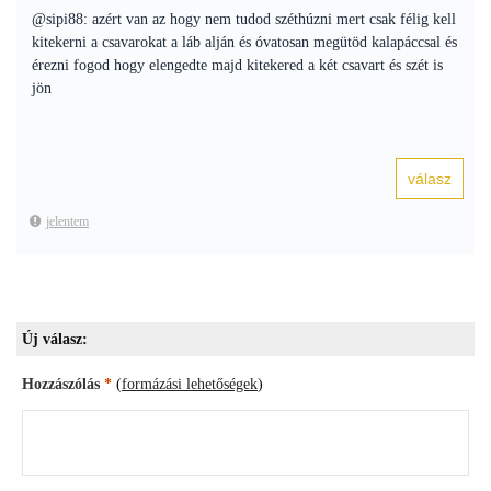
@sipi88: azért van az hogy nem tudod széthúzni mert csak félig kell
kitekerni a csavarokat a láb alján és óvatosan megütöd kalapáccsal és
érezni fogod hogy elengedte majd kitekered a két csavart és szét is
jön
jelentem
Új válasz:
Hozzászólás
*
(
formázási lehetőségek
)