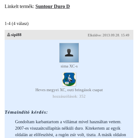
Linkelt termék:
Suntour Duro D
1-4 (4 válasz)
sipi88
Elküldve: 2013.09.28. 15:49
sima XC-s
Heves megyei XC, outi bringások csapat
hozzászólások: 352
Témaindító kérdés:
Gondoltam karbantartom a villámat mivel használtan vettem.
2007-es visszaútcsillapítás nélküli duro. Kitekertem az egyik
oldalán az előfeszítést, a rugón zsír volt, tiszta. A másik oldalon