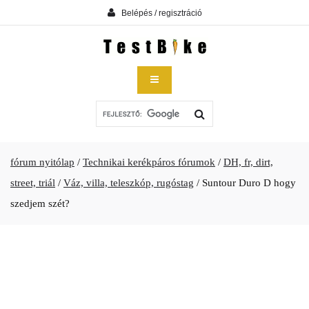
Belépés / regisztráció
fórum nyitólap
/
Technikai kerékpáros fórumok
/
DH, fr, dirt,
street, triál
/
Váz, villa, teleszkóp, rugóstag
/
Suntour Duro D hogy
szedjem szét?