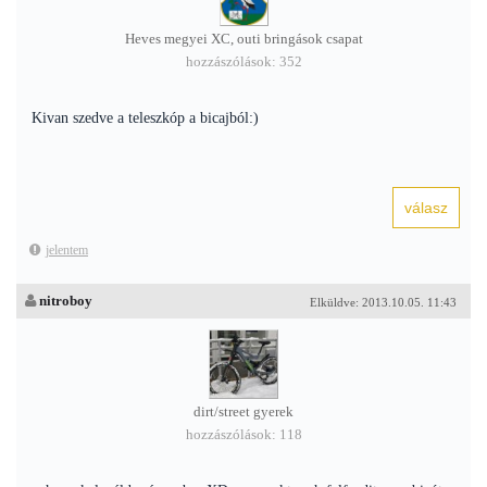
Heves megyei XC, outi bringások csapat
hozzászólások: 352
Kivan szedve a teleszkóp a bicajból:)
jelentem
nitroboy
Elküldve: 2013.10.05. 11:43
dirt/street gyerek
hozzászólások: 118