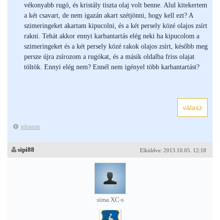
vékonyabb rugó, és kristály tiszta olaj volt benne. Alul kitekertem
a két csavart, de nem igazán akart szétjönni, hogy kell ezt? A
szimeringeket akartam kipucolni, és a két persely közé olajos zsírt
rakni. Tehát akkor ennyi karbantartás elég neki ha kipucolom a
szimeringeket és a két persely közé rakok olajos zsírt, később meg
persze újra zsírozom a rugókat, és a másik oldalba friss olajat
töltök. Ennyi elég nem? Ennél nem igényel több karbantartást?
jelentem
sipi88
Elküldve: 2013.10.05. 12:18
sima XC-s