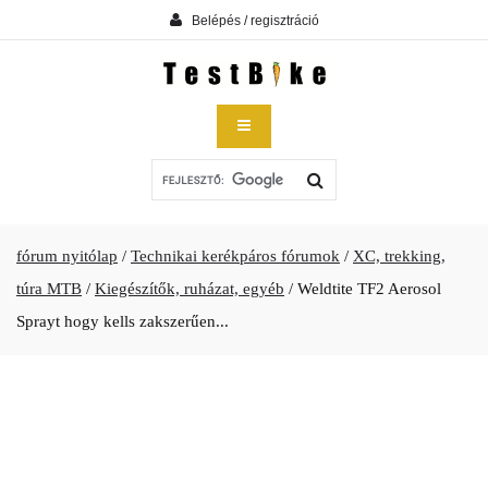
Belépés / regisztráció
fórum nyitólap
/
Technikai kerékpáros fórumok
/
XC, trekking,
túra MTB
/
Kiegészítők, ruházat, egyéb
/
Weldtite TF2 Aerosol
Sprayt hogy kells zakszerűen...