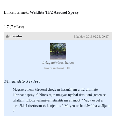
Linkelt termék:
Weldtite TF2 Aerosol Spray
1-7 (7 válasz)
Procolus
Elküldve: 2018.02.28. 09:17
túrázgató/városi harcos
hozzászólások: 101
Témaindító kérdés:
Megszeretném kérdezni ,hogyan használjam a tf2 ultimate
lubricant spray-t? Nincs rajta magyar nyelvű útmutató ,neten se
találtam. Előtte valamivel letisztítsam a láncot ? Vagy evvel a
termékkel tisztítsam és kenjem is ? Milyen technikával használjam
?