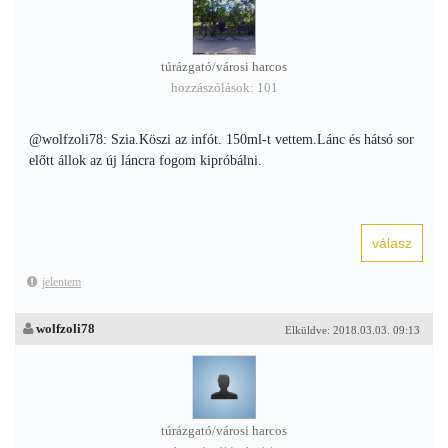
túrázgató/városi harcos
hozzászólások: 101
@wolfzoli78: Szia.Köszi az infót. 150ml-t vettem.Lánc és hátsó sor
előtt állok az új láncra fogom kipróbálni.
jelentem
wolfzoli78
Elküldve: 2018.03.03. 09:13
túrázgató/városi harcos