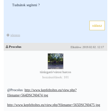
Tudnátok segíteni ?
jelentem
Procolus
Elküldve: 2019.02.02. 12:17
túrázgató/városi harcos
hozzászólások: 101
@Procolus:
http://www.kepfeltoltes.eu/view.php?
filename=564DSCN0474.jpg
http://www.kepfeltoltes.eu/view.php?filename=565DSCN0475.jpg