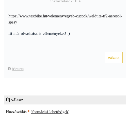
hozzászólások: 104
https://www.testbike.hu/velemeny/egyeb-cuccok/weldtite-tf2-aerosol-
spray
Itt már olvashatsz is véleményeket! :)
jelentem
Új válasz:
Hozzászólás
*
(
formázási lehetőségek
)