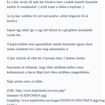
Ez a lánc tavaly tél után lett felrakva mert a másik hasonló használat
mellett el rozsdásodott .( erről írtam is ebben a topicban..)
Az új lánc weldtite tf2-vel volt kezelve ,elötte brigeciol d3-al
tisztítva .
Sajnos úgy tűnik így is egy két helyen és a görgőkön maradandó
rozsda lett.
A hajtás közben nem tapasztalható semmi károsodás ugyan olyan
simán csendesen fut a lánc még mínuszokba is.
A lánc tisztítás tél előtt kb 2 havonta télen 2 hetente történt.
Szerintem ott hibáztam ,hogy télen sűrűbben kellett volna
karbantartani a láncot.Majd jövő télen sűrűbben megpróbálom .
Napi szinten nincs rá időm.
[URL=http://www.kepfeltoltes.eu/view.php?
filename=413DSCN0474.jpg]
[img]http://www.kepfeltoltes.eu/images/2019/01/413DSCN0474.jpg[/img