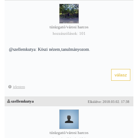
túrázgató/városi harcos
hozzászólások: 101
@szellemkutya: Köszi nézem,tanulmányozom.
jelentem
szellemkutya
Elküldve: 2018.03.02. 17:38
túrázgató/városi harcos