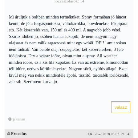
hozzászólások: 14
Mi áruljuk a boltban minden terméküket. Spray formában jó láncot
kenni, de jó a forgáspontokra, váltókarokba, bowdenekre, fékpipára
stb. Két kiszerelés van, 150 ml és 400 ml. A nagyobb jobb vétel.
Száraz időben jó, esőben hamar lekopik, de nem nagyon hagy
olajsarat és nem válik ragacsossá mint egy wd40. DE!!! amit sokan
nem tudnak. Van belőle olaj, csepegtetős, két kiszerelésben, 3 féle
időjárásra. Dry a száraz időre, olyan mint a spray. All weather
minden időre, ez a kis lila kupakos. És van az extreme, kimondottan
téli időre, nedves körülményekre. Nagyon sűrű, nyúlós állagú. Ezen
kívűl még van nekik mindenféle ápoló, tisztító, tárcsafék törlőkendő,
zsír stb. Szerintem kurva jó.
jelentem
Procolus
Elküldve: 2018.03.02. 21:04