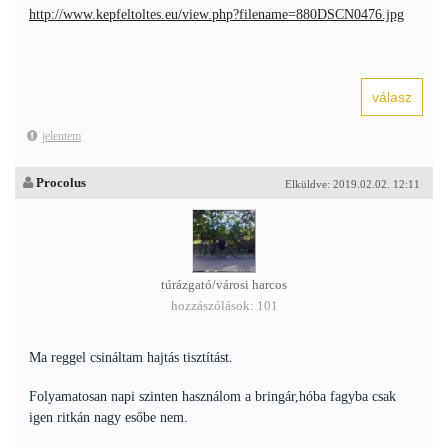
http://www.kepfeltoltes.eu/view.php?filename=880DSCN0476.jpg
jelentem
Procolus
Elküldve: 2019.02.02. 12:11
túrázgató/városi harcos
hozzászólások: 101
Ma reggel csináltam hajtás tisztítást.
Folyamatosan napi szinten használom a bringár,hóba fagyba csak
igen ritkán nagy esőbe nem.