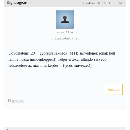
ghostgear
Elküldve: 2018.01.16. 15:14
sima XC-s
hozzászólások: 23
Üdvözletem! 29" "gyorscsatlakozós" MTB sárvédőnek jónak kell
lennie hozzá mindenképpen!! Teljes értékű, állandó sárvédő
felszerelése az már más kérdés... ((erős művészet))
jelentem