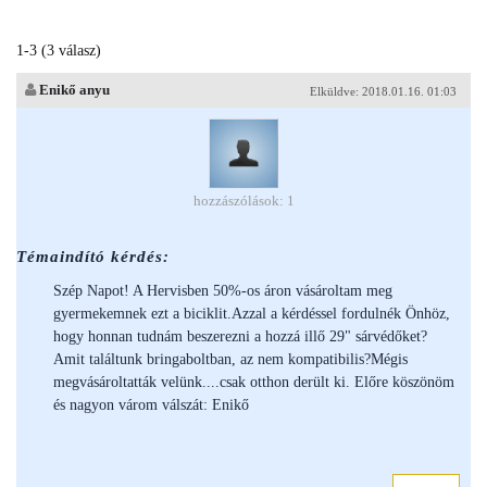
1-3 (3 válasz)
Enikő anyu
Elküldve: 2018.01.16. 01:03
hozzászólások: 1
Témaindító kérdés:
Szép Napot! A Hervisben 50%-os áron vásároltam meg
gyermekemnek ezt a biciklit.Azzal a kérdéssel fordulnék Önhöz,
hogy honnan tudnám beszerezni a hozzá illő 29" sárvédőket?
Amit találtunk bringaboltban, az nem kompatibilis?Mégis
megvásároltatták velünk....csak otthon derült ki. Előre köszönöm
és nagyon várom válszát: Enikő