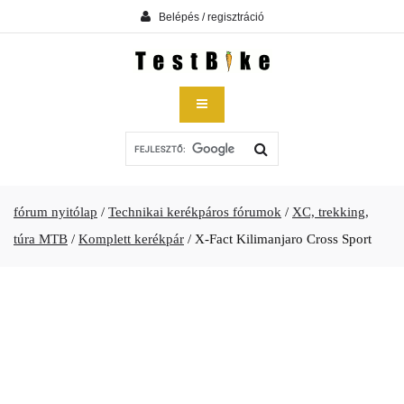
Belépés / regisztráció
fórum nyitólap
/
Technikai kerékpáros fórumok
/
XC, trekking,
túra MTB
/
Komplett kerékpár
/
X-Fact Kilimanjaro Cross Sport