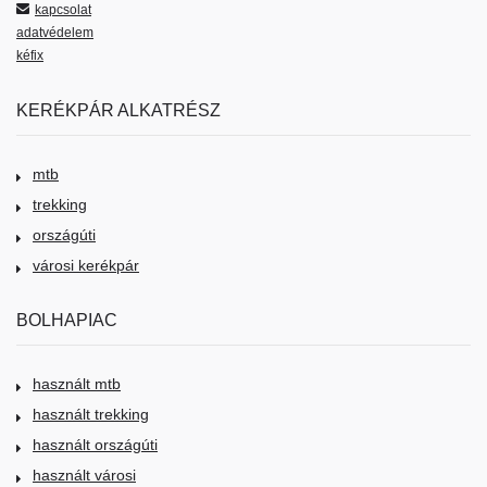
kapcsolat
adatvédelem
kéfix
KERÉKPÁR ALKATRÉSZ
mtb
trekking
országúti
városi kerékpár
BOLHAPIAC
használt mtb
használt trekking
használt országúti
használt városi