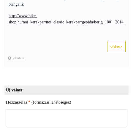
bringa is:
http://www.bike-
shop.hu/noi_kerekpar/noi_classic_kerekpar/gepida/berig_100__2014_
jelentem
Új válasz:
Hozzászólás
*
(
formázási lehetőségek
)