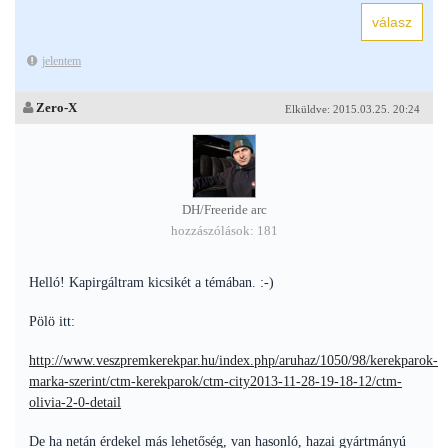
jelentem
Zero-X
Elküldve: 2015.03.25. 20:24
DH/Freeride arc
hozzászólások: 181
Helló! Kapirgáltram kicsikét a témában. :-)
Pölö itt:
http://www.veszpremkerekpar.hu/index.php/aruhaz/1050/98/kerekparok-
marka-szerint/ctm-kerekparok/ctm-city2013-11-28-19-18-12/ctm-
olivia-2-0-detail
De ha netán érdekel más lehetőség, van hasonló, hazai gyártmányú