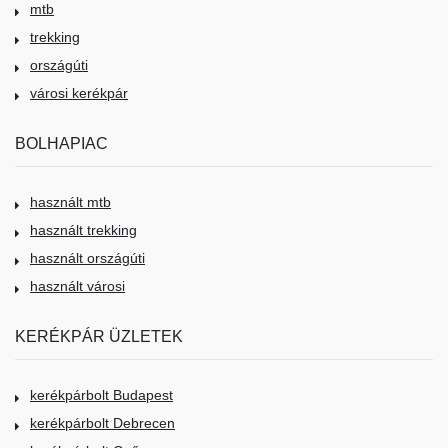
mtb
trekking
országúti
városi kerékpár
BOLHAPIAC
használt mtb
használt trekking
használt országúti
használt városi
KERÉKPÁR ÜZLETEK
kerékpárbolt Budapest
kerékpárbolt Debrecen