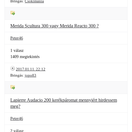
Bringás:
Csokimánia
Merida Scultura 300 vagy Merida Reacto 300 ?
Peter46
1 válasz
1409 megtekintés
2017.01.11. 22:12
Bringás:
jopo83
Lapierre Audacio 200 kerékpáromat mennyiért hirdessem
meg?
Peter46
2 válasz