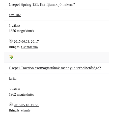
Csepel Spring 125/192 fijunak jó nekem?
hzx1182
1 válasz
1856 megtekintés
2015.06.03. 20:17
Bringás:
Csontdaráló
Csepel Traction csomagtartónak mennyi a terhelhetősége?
farita
3 válasz
1962 megtekintés
2015.05.18. 19:51
Bringás:
elemér