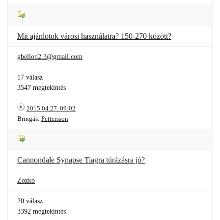
Mit ajánlotok városi használatra? 150-270 között?
gbellon2.3@gmail.com
17 válasz
3547 megtekintés
2015.04.27. 09:02
Bringás:
Pettersson
Cannondale Synapse Tiagra túrázásra jó?
Zozkó
20 válasz
3392 megtekintés