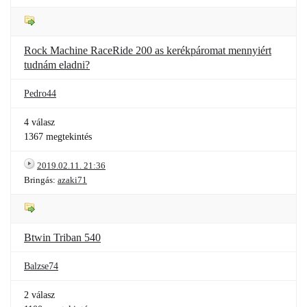
Rock Machine RaceRide 200 as kerékpáromat mennyiért
tudnám eladni?
Pedro44
4 válasz
1367 megtekintés
2019.02.11. 21:36
Bringás:
azaki71
Btwin Triban 540
Balzse74
2 válasz