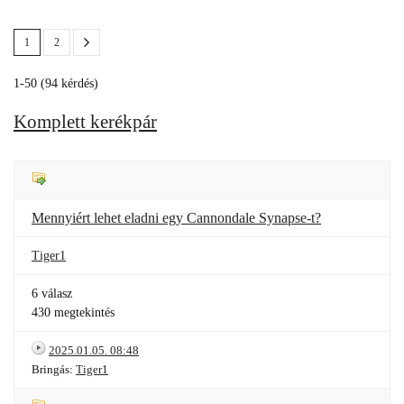
1
2
1-50 (94 kérdés)
Komplett kerékpár
Mennyiért lehet eladni egy Cannondale Synapse-t?
Tiger1
6 válasz
430 megtekintés
2025.01.05. 08:48
Bringás:
Tiger1