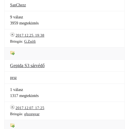
SanChezz
9 válasz
3959 megtekintés
2017.12.25. 19:38
Bringás:
G.Zsófi
Gepida S3 sárvédő
prsz
1 válasz
1317 megtekintés
2017.12.07. 17:25
Bringás:
ghostgear