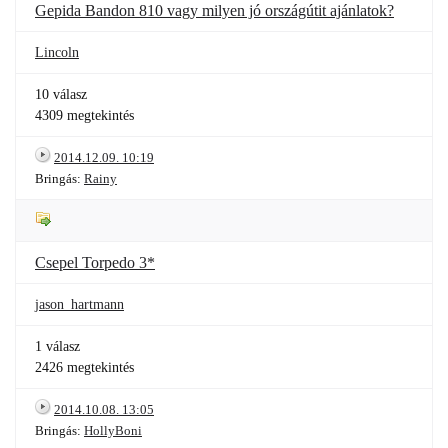
Gepida Bandon 810 vagy milyen jó országútit ajánlatok?
Lincoln
10 válasz
4309 megtekintés
2014.12.09. 10:19
Bringás:
Rainy
Csepel Torpedo 3*
jason_hartmann
1 válasz
2426 megtekintés
2014.10.08. 13:05
Bringás:
HollyBoni