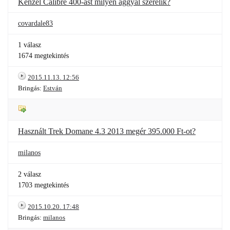
Kenzel Calibre 400-ast milyen aggyal szerelik?
covardale83
1 válasz
1674 megtekintés
2015.11.13. 12:56
Bringás:
Estván
Használt Trek Domane 4.3 2013 megér 395.000 Ft-ot?
milanos
2 válasz
1703 megtekintés
2015.10.20. 17:48
Bringás:
milanos