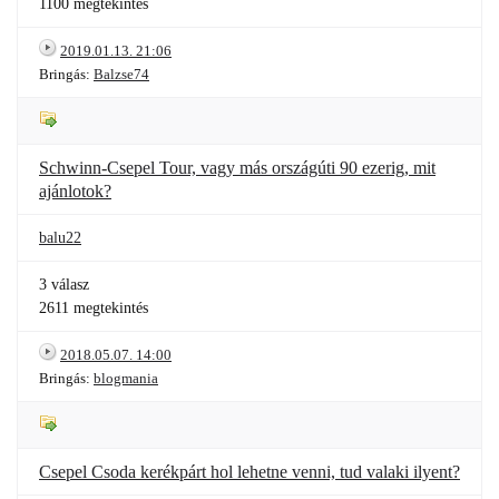
1100 megtekintés
2019.01.13. 21:06
Bringás:
Balzse74
Schwinn-Csepel Tour, vagy más országúti 90 ezerig, mit
ajánlotok?
balu22
3 válasz
2611 megtekintés
2018.05.07. 14:00
Bringás:
blogmania
Csepel Csoda kerékpárt hol lehetne venni, tud valaki ilyent?