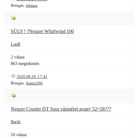
Bringás:
almaza
SÚLY? ?Neuzer Whirlwind 100
LauB
2 válasz
863 megtekintés
2020.08.29. 17:41
Bringás:
ikarus266
Neuzer Courier DT Sora vázméret avagy 52=58???
Bachi
10 válasz