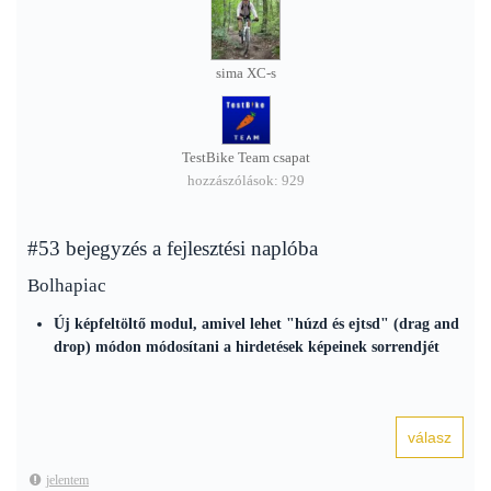
sima XC-s
TestBike Team csapat
hozzászólások: 929
#53 bejegyzés a fejlesztési naplóba
Bolhapiac
Új képfeltöltő modul, amivel lehet "húzd és ejtsd" (drag and
drop) módon módosítani a hirdetések képeinek sorrendjét
jelentem