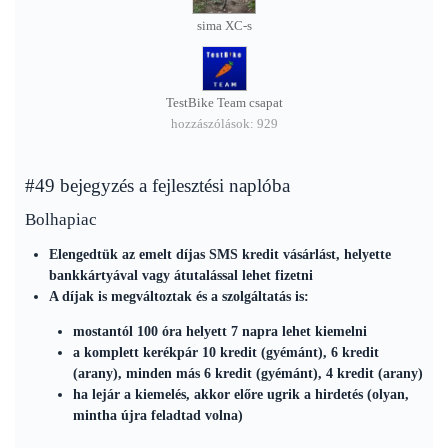
sima XC-s
TestBike Team csapat
hozzászólások: 929
#49 bejegyzés a fejlesztési naplóba
Bolhapiac
Elengedtük az emelt díjas SMS kredit vásárlást, helyette
bankkártyával vagy átutalással lehet fizetni
A díjak is megváltoztak és a szolgáltatás is:
mostantól 100 óra helyett 7 napra lehet kiemelni
a komplett kerékpár 10 kredit (gyémánt), 6 kredit
(arany), minden más 6 kredit (gyémánt), 4 kredit (arany)
ha lejár a kiemelés, akkor előre ugrik a hirdetés (olyan,
mintha újra feladtad volna)