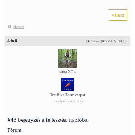
jelentem
hefi
Elküldve: 2019.04.29. 18:57
sima XC-s
TestBike Team csapat
hozzászólások: 929
#48 bejegyzés a fejlesztési naplóba
Fórum