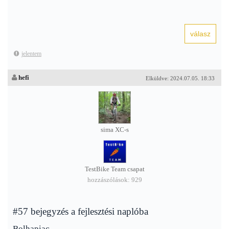
jelentem
hefi
Elküldve: 2024.07.05. 18:33
sima XC-s
TestBike Team csapat
hozzászólások: 929
#57 bejegyzés a fejlesztési naplóba
Bolhapiac