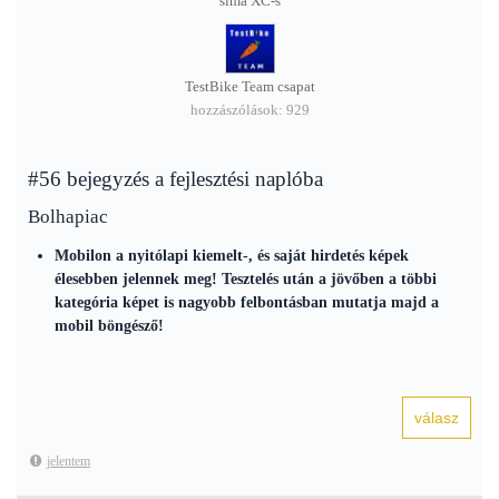
sima XC-s
TestBike Team csapat
hozzászólások: 929
#56 bejegyzés a fejlesztési naplóba
Bolhapiac
Mobilon a nyitólapi kiemelt-, és saját hirdetés képek
élesebben jelennek meg! Tesztelés után a jövőben a többi
kategória képet is nagyobb felbontásban mutatja majd a
mobil böngésző!
jelentem