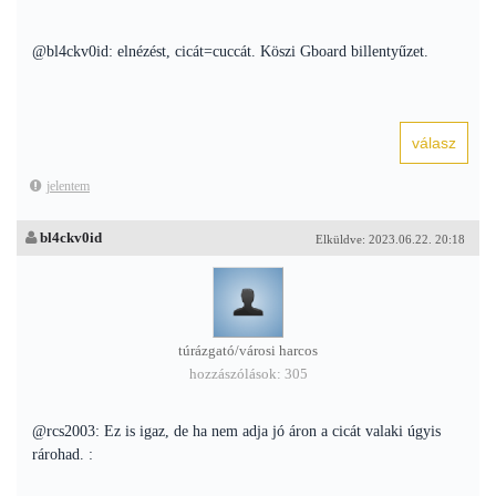
@bl4ckv0id: elnézést, cicát=cuccát. Köszi Gboard billentyűzet.
jelentem
bl4ckv0id
Elküldve: 2023.06.22. 20:18
túrázgató/városi harcos
hozzászólások: 305
@rcs2003: Ez is igaz, de ha nem adja jó áron a cicát valaki úgyis
rárohad. :