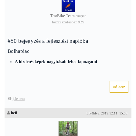
TestBike Team csapat
hozzászólások: 929
#50 bejegyzés a fejlesztési naplóba
Bolhapiac
A hirdetés képek nagyításait lehet lapozgatni
jelentem
hefi
Elküldve: 2019.12.11. 15:55