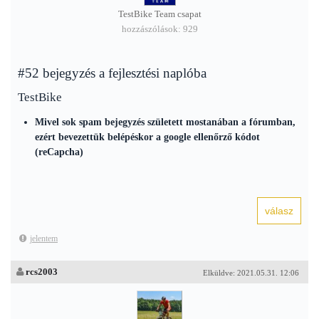
TestBike Team csapat
hozzászólások: 929
#52 bejegyzés a fejlesztési naplóba
TestBike
Mivel sok spam bejegyzés született mostanában a fórumban,
ezért bevezettük belépéskor a google ellenőrző kódot
(reCapcha)
jelentem
rcs2003
Elküldve: 2021.05.31. 12:06