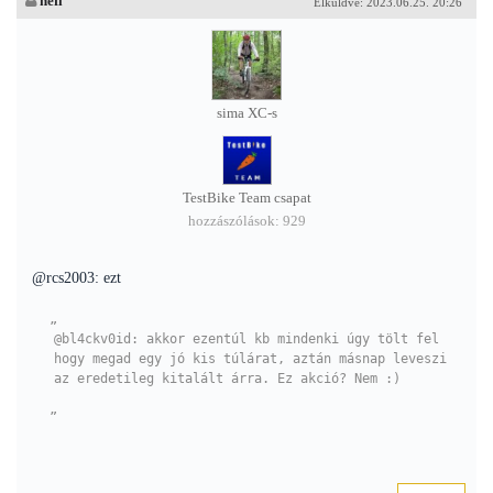
hefi
Elküldve: 2023.06.25. 20:26
sima XC-s
TestBike Team csapat
hozzászólások: 929
@rcs2003: ezt
@bl4ckv0id: akkor ezentúl kb mindenki úgy tölt fel
hogy megad egy jó kis túlárat, aztán másnap leveszi
az eredetileg kitalált árra. Ez akció? Nem :)