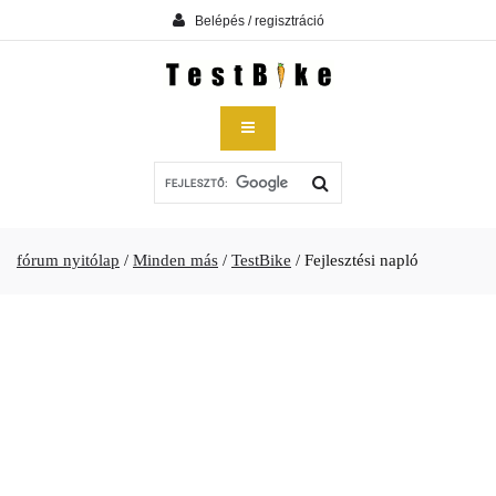
Belépés / regisztráció
fórum nyitólap
/
Minden más
/
TestBike
/
Fejlesztési napló