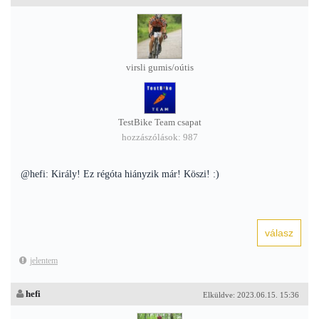
virsli gumis/oútis
TestBike Team csapat
hozzászólások: 987
@hefi: Király! Ez régóta hiányzik már! Köszi! :)
jelentem
hefi
Elküldve: 2023.06.15. 15:36