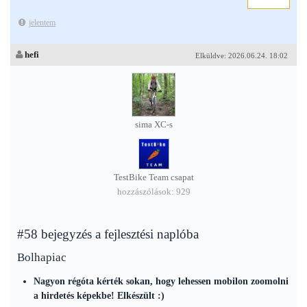
jelentem
hefi
Elküldve: 2026.06.24. 18:02
sima XC-s
TestBike Team csapat
hozzászólások: 929
#58 bejegyzés a fejlesztési naplóba
Bolhapiac
Nagyon régóta kérték sokan, hogy lehessen mobilon zoomolni
a hirdetés képekbe! Elkészült :)