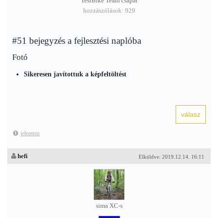
TestBike Team csapat
hozzászólások: 929
#51 bejegyzés a fejlesztési naplóba
Fotó
Sikeresen javítottuk a képfeltöltést
jelentem
hefi
Elküldve: 2019.12.14. 16:11
sima XC-s