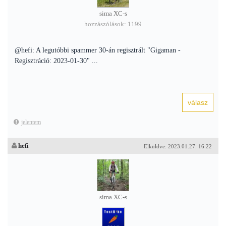
sima XC-s
hozzászólások: 1199
@hefi: A legutóbbi spammer 30-án regisztrált "Gigaman -
Regisztráció: 2023-01-30" ...
jelentem
hefi
Elküldve: 2023.01.27. 16:22
sima XC-s