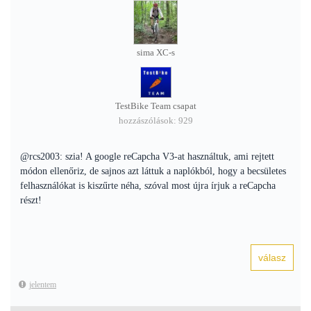
sima XC-s
TestBike Team csapat
hozzászólások: 929
@rcs2003: szia! A google reCapcha V3-at használtuk, ami rejtett
módon ellenőriz, de sajnos azt láttuk a naplókból, hogy a becsületes
felhasználókat is kiszűrte néha, szóval most újra írjuk a reCapcha
részt!
jelentem