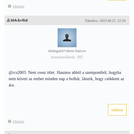
jelentem
bl4ckv0id
Elküldve: 2023.06.21. 22:16
túrázgató/városi harcos
hozzászólások: 305
@rcs2003: Nem rossz ötlet. Hasznos abból a szempontból, hogyha
nem követi az ember minden nap a bolhát, látszik, hogy csökkent az
ára.
jelentem