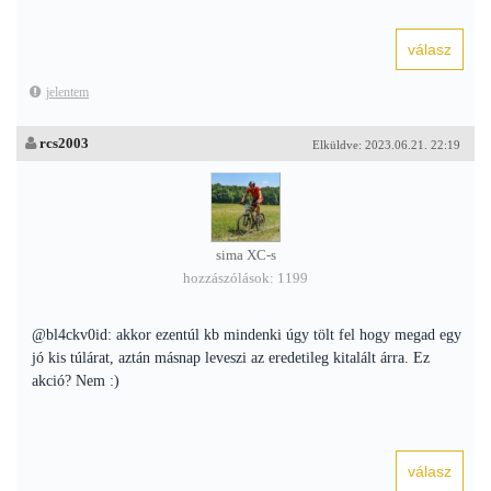
jelentem
rcs2003
Elküldve: 2023.06.21. 22:19
sima XC-s
hozzászólások: 1199
@bl4ckv0id: akkor ezentúl kb mindenki úgy tölt fel hogy megad egy
jó kis túlárat, aztán másnap leveszi az eredetileg kitalált árra. Ez
akció? Nem :)