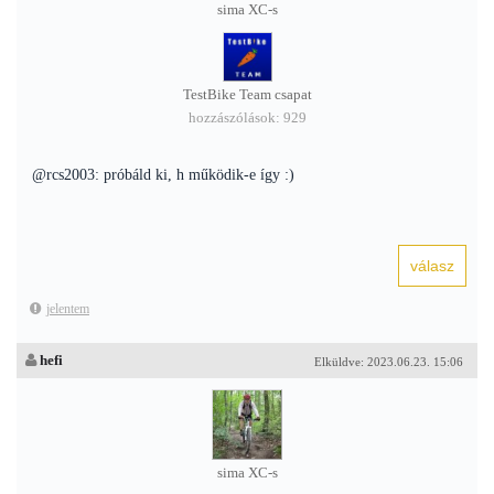
sima XC-s
TestBike Team csapat
hozzászólások: 929
@rcs2003: próbáld ki, h működik-e így :)
jelentem
hefi
Elküldve: 2023.06.23. 15:06
sima XC-s