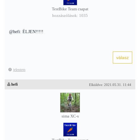
TestBike Team csapat
hozzászólások: 1035
@hefi: ÉLJEN!!!!!
jelentem
hefi
Elküldve: 2021.05.31. 11:44
sima XC-s