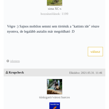
sima XC-s
hozzászólások: 1199
Végre :) Sajnos mobilon semmi sem történik a "kattints ide" részre
nyomva, de legalább asztalin már megoldható :D
jelentem
Krupcheck
Elküldve: 2021.05.31. 11:46
túrázgató/városi harcos