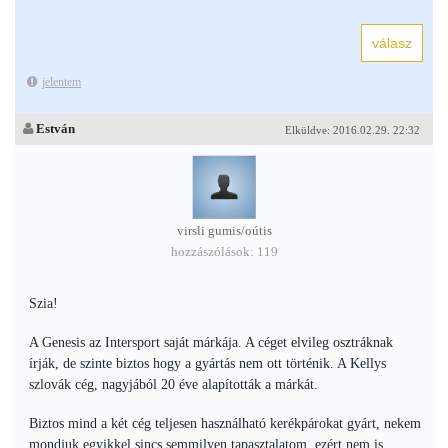
jelentem
Estván
Elküldve: 2016.02.29. 22:32
virsli gumis/oútis
hozzászólások: 119
Szia!
A Genesis az Intersport saját márkája. A céget elvileg osztráknak
írják, de szinte biztos hogy a gyártás nem ott történik. A Kellys
szlovák cég, nagyjából 20 éve alapították a márkát.
Biztos mind a két cég teljesen használható kerékpárokat gyárt, nekem
mondjuk egyikkel sincs semmilyen tapasztalatom, ezért nem is