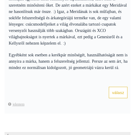
szeretném minősíteni őket. De azért ezeket a márkákat egy Meridával
ne hasonlítsuk már össze. :) Igaz, a Meridának is sok műfajban, és
sokféle felszereltségű és árkategóriájú terméke van, de egy valami
lényeges: csúcsmodelljeiket a világ élvonalába tartozó csapatok
versenyzői használják több szakágban. Országúti és XCO
világbajnokságot is nyertek a márkával, ezt pedig a Genesisről és a
Kellysről nehezen képzelem el. :)
Egyébként sok esetben a kerékpár minőségét, használhatóságát nem is
annyira a márka, hanem a felszereltség jellemzi. Persze az sem árt, ha
mindez ez normálisan kidolgozott, jó geometriájú vázra kerül rá.
jelentem