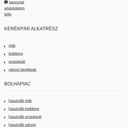
kapcsolat
adatvédelem
kéfix
KERÉKPÁR ALKATRÉSZ
mtb
trekking
országúti
városi kerékpár
BOLHAPIAC
használt mtb
használt trekking
használt országúti
használt városi