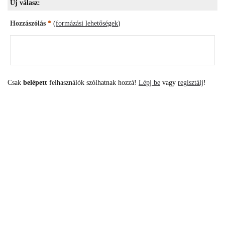
Új válasz:
Hozzászólás
*
(
formázási lehetőségek
)
Csak
belépett
felhasználók szólhatnak hozzá!
Lépj be
vagy
regisztálj
!