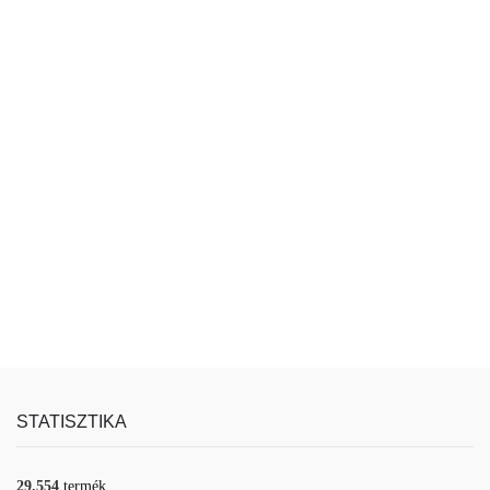
STATISZTIKA
29.554
termék