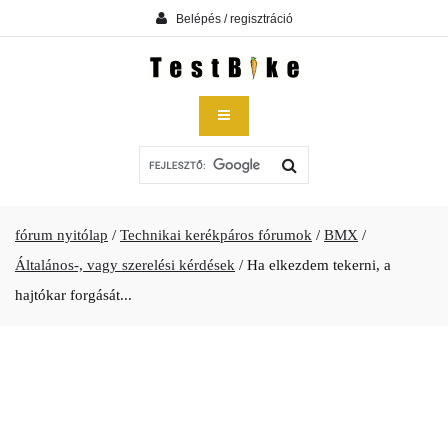
Belépés / regisztráció
fórum nyitólap
/
Technikai kerékpáros fórumok
/
BMX
/
Általános-, vagy szerelési kérdések
/
Ha elkezdem tekerni, a
hajtókar forgását...