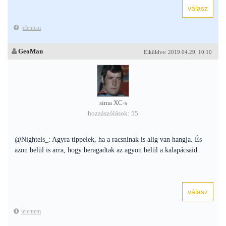
jelentem
GeoMan
Elküldve: 2019.04.29. 10:10
sima XC-s
hozzászólások: 55
@Nightels_: Agyra tippelek, ha a racsninak is alig van hangja. És
azon belül is arra, hogy beragadtak az agyon belül a kalapácsaid.
jelentem