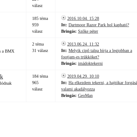
válasz
185 téma
2016.10.04. 15:28
959
Itt:
Dartmoor Razor Park hol kapható?
válasz
Bringás:
Szőke péter
2 téma
2013.06.24. 11:32
31 válasz
Itt:
Melyik cipő talpa bírja a legjobban a
on a BMX
footjam-es trükköket?
Bringás:
imádoktekerni
ek
184 téma
2019.04.29. 10:10
965
Itt:
Ha elkezdem tekerni, a hajtókar forgásá
olódnak
válasz
valami akadályozza
Bringás:
GeoMan