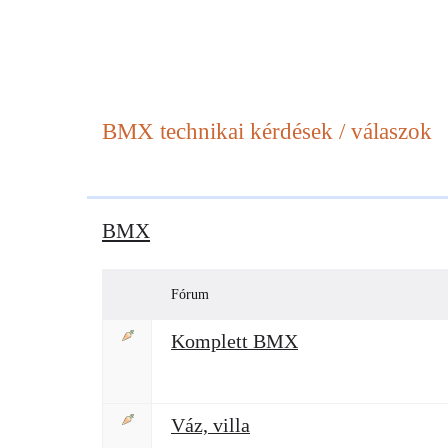
BMX
technikai kérdések / válaszok
BMX
Fórum
Komplett BMX
Váz, villa