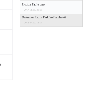
Fiction Fable bmx
2017.11.03. 20:59
Dartmoor Razor Park hol kapható?
2016.07.12. 15:14
t