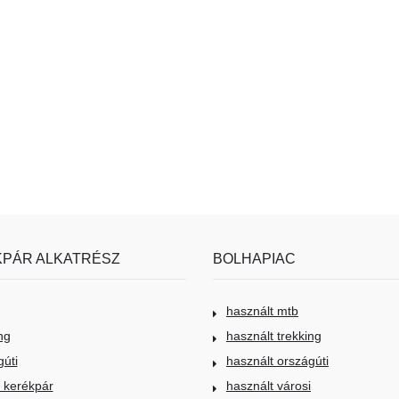
PÁR ALKATRÉSZ
BOLHAPIAC
használt mtb
ng
használt trekking
gúti
használt országúti
i kerékpár
használt városi