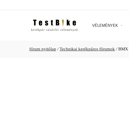
VÉLEMÉNYEK
kerékpár vásárlói vélemények
fórum nyitólap
/
Technikai kerékpáros fórumok
/
BMX