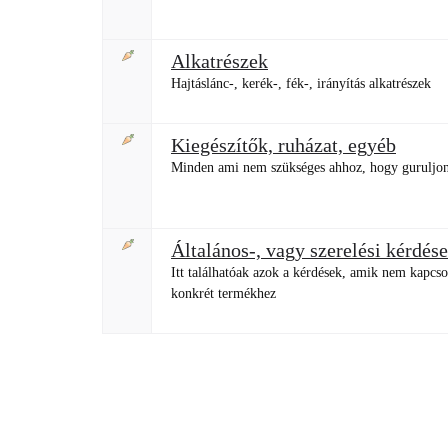
Alkatrészek
Hajtáslánc-, kerék-, fék-, irányítás alkatrészek
Kiegészítők, ruházat, egyéb
Minden ami nem szükséges ahhoz, hogy gurulj
Általános-, vagy szerelési kérdés
Itt találhatóak azok a kérdések, amik nem kapcs
konkrét termékhez