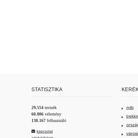
STATISZTIKA
KERÉK
mtb
29.554
termék
60.806
vélemény
trekki
138.167
felhasználó
orszá
kapcsolat
város