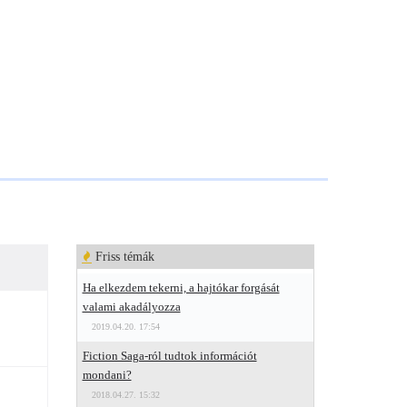
Friss témák
Ha elkezdem tekerni, a hajtókar forgását
valami akadályozza
2019.04.20. 17:54
Fiction Saga-ról tudtok információt
mondani?
2018.04.27. 15:32