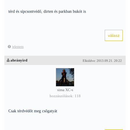
térd és sípcsontvédő, dirten és parkban bukót is
jelentem
abrányird
Elküldve: 2013.09.21. 20:22
sima XC-s
hozzászólások: 118
Csak térdvédőt meg csőgatyát