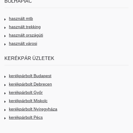
BOLHAPIAC
használt mtb
használt trekking
használt országúti
használt városi
KERÉKPÁR ÜZLETEK
kerékpárbolt Budapest
kerékpárbolt Debrecen
kerékpárbolt Győr
kerékpárbolt Miskolc
kerékpárbolt Nyíregyháza
kerékpárbolt Pécs