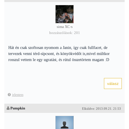
sima XC-s
hozzászólások: 201
Hát én csak szoftosan nyomom a Janin, így csak fullfacet, de
tervezek venni térd-sípcsont, és könyökvédőt is,mivel múltkor
rosszul vettem le egy ugratást, és rútul összetörtem magam :D
jelentem
Pumpkin
Elküldve: 2013.09.21. 21:53