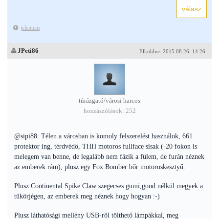
jelentem
JPeti86
Elküldve: 2015.08.26. 14:26
túrázgató/városi harcos
hozzászólások: 252
@sipi88: Télen a városban is komoly felszerelést használok, 661
protektor ing, térdvédő, THH motoros fullface sisak (-20 fokon is
melegem van benne, de legalább nem fázik a fülem, de furán néznek
az emberek rám), plusz egy Fox Bomber bőr motoroskesztyű.
Plusz Continental Spike Claw szegecses gumi,gond nélkül megyek a
tükörjégen, az emberek meg néznek hogy hogyan :-)
Plusz láthatósági mellény USB-ről tölthető lámpákkal, meg