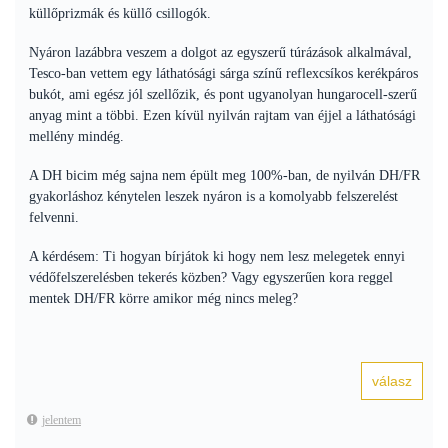
küllőprizmák és küllő csillogók.
Nyáron lazábbra veszem a dolgot az egyszerű túrázások alkalmával,
Tesco-ban vettem egy láthatósági sárga színű reflexcsíkos kerékpáros
bukót, ami egész jól szellőzik, és pont ugyanolyan hungarocell-szerű
anyag mint a többi. Ezen kívül nyilván rajtam van éjjel a láthatósági
mellény mindég.
A DH bicim még sajna nem épült meg 100%-ban, de nyilván DH/FR
gyakorláshoz kénytelen leszek nyáron is a komolyabb felszerelést
felvenni.
A kérdésem: Ti hogyan bírjátok ki hogy nem lesz melegetek ennyi
védőfelszerelésben tekerés közben? Vagy egyszerűen kora reggel
mentek DH/FR körre amikor még nincs meleg?
jelentem