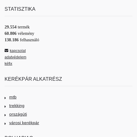
STATISZTIKA
29.554
termék
60.806
vélemény
138.186
felhasználó
kapcsolat
adatvédelem
kéfix
KERÉKPÁR ALKATRÉSZ
mtb
trekking
országúti
városi kerékpár