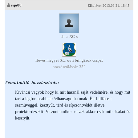
sipi88
Elküldve: 2013.09.21. 18:45
sima XC-s
Heves megyei XC, outi bringások csapat
hozzászólások: 352
Témaindító hozzászólás:
Kíváncsi vagyok hogy ki mit használ saját védelmére, és hogy mit
tart a legfontosabbnak/elhanyagolhatónak. Én fullface-t
szemüveggel, kesztyűt, térd és sípcsontvédőt illetve
protektordzsekit. Viszont amikor xc-zek akkor csak mtb sisakot és
kesztyűt.