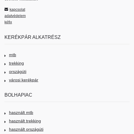
kapcsolat
adatvédelem
kéfix
KERÉKPÁR ALKATRÉSZ
mtb
trekking
országúti
városi kerékpár
BOLHAPIAC
használt mtb
használt trekking
használt országúti