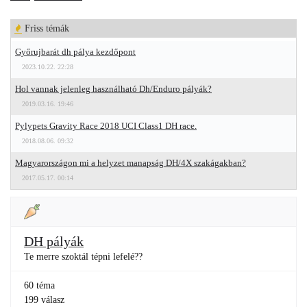
Friss témák
Győrujbarát dh pálya kezdőpont
2023.10.22. 22:28
Hol vannak jelenleg használható Dh/Enduro pályák?
2019.03.16. 19:46
Pylypets Gravity Race 2018 UCI Class1 DH race.
2018.08.06. 09:32
Magyarországon mi a helyzet manapság DH/4X szakágakban?
2017.05.17. 00:14
DH pályák
Te merre szoktál tépni lefelé??
60 téma
199 válasz