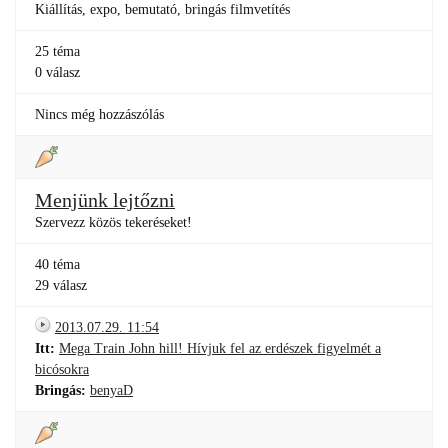
Kiállítás, expo, bemutató, bringás filmvetítés
25 téma
0 válasz
Nincs még hozzászólás
Menjünk lejtőzni
Szervezz közös tekeréseket!
40 téma
29 válasz
2013.07.29. 11:54
Itt:
Mega Train John hill! Hívjuk fel az erdészek figyelmét a
bicósokra
Bringás:
benyaD