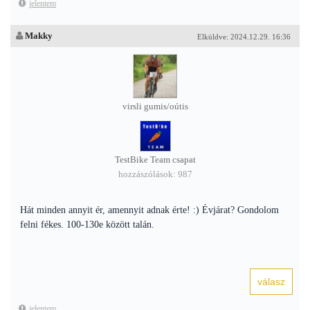
jelentem
Makky
Elküldve: 2024.12.29. 16:36
virsli gumis/oútis
TestBike Team csapat
hozzászólások: 987
Hát minden annyit ér, amennyit adnak érte! :) Évjárat? Gondolom
felni fékes. 100-130e között talán.
jelentem