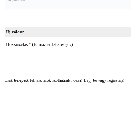
Új válasz:
Hozzászólás
*
(
formázási lehetőségek
)
Csak
belépett
felhasználók szólhatnak hozzá!
Lépj be
vagy
regisztálj
!