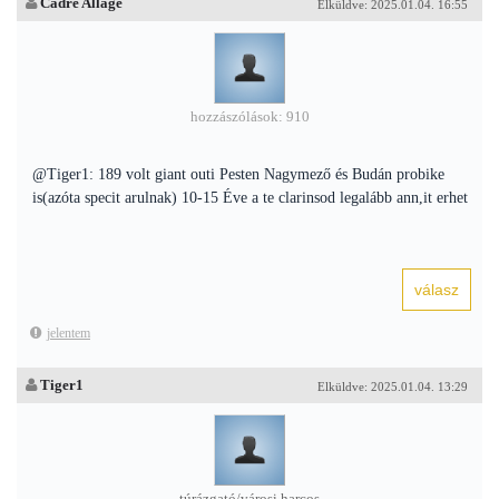
Cadre Allage
Elküldve: 2025.01.04. 16:55
hozzászólások: 910
@Tiger1: 189 volt giant outi Pesten Nagymező és Budán probike
is(azóta specit arulnak) 10-15 Éve a te clarinsod legalább ann,it erhet
jelentem
Tiger1
Elküldve: 2025.01.04. 13:29