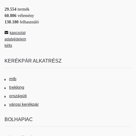
29.554
termék
60.806
vélemény
138.180
felhasználó
kapcsolat
adatvédelem
kéfix
KERÉKPÁR ALKATRÉSZ
mtb
trekking
országúti
városi kerékpár
BOLHAPIAC