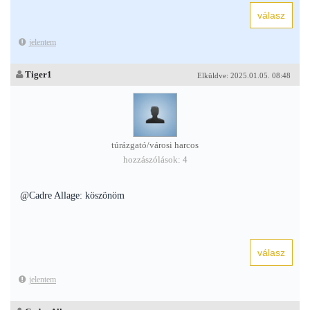
jelentem
Tiger1
Elküldve: 2025.01.05. 08:48
túrázgató/városi harcos
hozzászólások: 4
@Cadre Allage: köszönöm
jelentem