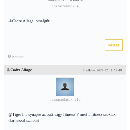
túrázgató/városi harcos
hozzászólások: 4
@Cadre Allage: országúti
jelentem
Cadre Allage
Elküldve: 2024.12.31. 14:49
hozzászólások: 910
@Tiger1: a synapse az outi vagy fitness?!? mert a fitnesz szoktak
clarinsszal szerelni