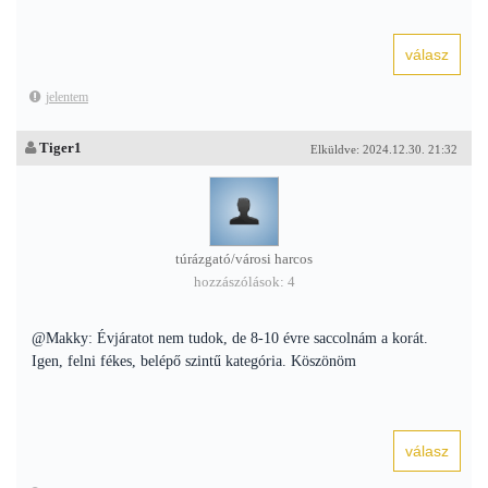
jelentem
Tiger1
Elküldve: 2024.12.30. 21:32
túrázgató/városi harcos
hozzászólások: 4
@Makky: Évjáratot nem tudok, de 8-10 évre saccolnám a korát.
Igen, felni fékes, belépő szintű kategória. Köszönöm