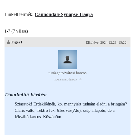
Linkelt termék:
Cannondale Synapse Tiagra
1-7 (7 válasz)
Tiger1
Elküldve: 2024.12.29. 15:22
túrázgató/városi harcos
hozzászólások: 4
Témaindító kérdés:
Sziasztok! Érdeklődnék, kb. mennyiért tudnám eladni a bringám?
Claris váltó, Tektro fék, 61es váz(Alu), szép állapotú, de a
fékváltó karcos. Köszönöm