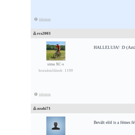
jelentem
rcs2003
HALLELUJA! :D (Aztán n
sima XC-s
hozzászólások: 1199
jelentem
azaki71
Bevált elöl is a fémes f