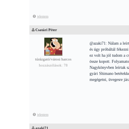
jelentem
Csatári Péter
@azaki71: Nálam a leírt 
és úgy próbáltál fékezn
ez volt ha jól tudom a c
túrázgató/városi harcos
össze kopott. Folyamatos
hozzászólások: 78
Nagykönyvben leírtak sz
gyári Shimano betétekkel
megégetni, üvegesre jár
jelentem
azaki71