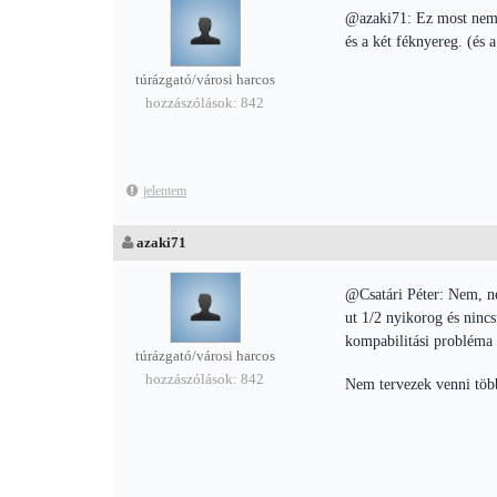
@azaki71: Ez most nem k
és a két féknyereg. (és a
túrázgató/városi harcos
hozzászólások: 842
jelentem
azaki71
@Csatári Péter: Nem, ne
ut 1/2 nyikorog és nincs
kompabilitási probléma
túrázgató/városi harcos
hozzászólások: 842
Nem tervezek venni több 