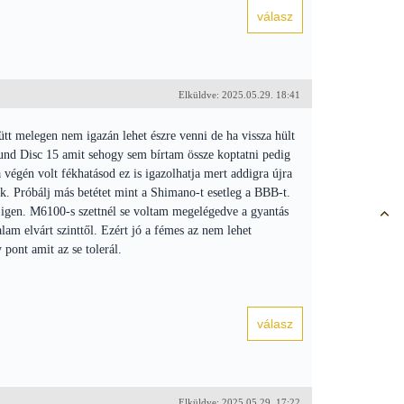
Elküldve: 2025.05.29. 18:41
yütt melegen nem igazán lehet észre venni de ha vissza hült
pound Disc 15 amit sehogy sem bírtam össze koptatni pedig
a végén volt fékhatásod ez is igazolhatja mert addigra újra
nek. Próbálj más betétet mint a Shimano-t esetleg a BBB-t.
 igen. M6100-s szettnél se voltam megelégedve a gyantás
lam elvárt szinttől. Ezért jó a fémes az nem lehet
pont amit az se tolerál.
Elküldve: 2025.05.29. 17:22