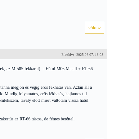
Elküldve: 2025.06.07. 18:08
ék, az M-585 fékkaral). - Hátúl M06 Metall + RT-66
útánna megjön és végig erös fékhatás van. Aztán áll a
ék: Mindig folyamatos, erős fékhatás, hajlamos tul
emlékszem, tavaly elött miért váltotam vissza hátul
akertür az RT-66 tárcsa, de fémes betéttel.