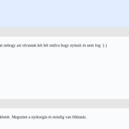
ehogy azt olvassuk két hét múlva hogy nyüszít és nem fog :) )
ékbetét. Megszünt a nyikorgás és mindig van fékhatás.