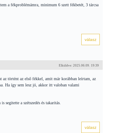
ttem a fékproblémámra, minimum 6 szett fékbetét, 3 tárcsa
Elküldve: 2025.06.09. 19:39
 az történt az első fékkel, amit már korábban leírtam, az
sa. Ha így sem lesz jó, akkor itt valoban valami
s segitette a szétszedés és takaritás.