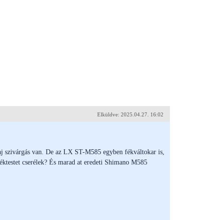
Elküldve: 2025.04.27. 16:02
 szivárgás van. De az LX ST-M585 egyben fékváltokar is,
 féktestet cserélek? És marad at eredeti Shimano M585