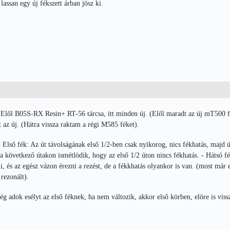
lassan egy új fékszett árban jösz ki.
Elől B05S-RX Resin+ RT-56 tárcsa, itt minden új. (Elől maradt az új mT500 f
ét az új. (Hátra vissza raktam a régi M585 féket).
 - Első fék: Az út távolságának első 1/2-ben csak nyikorog, nics fékhatás, majd 
a következő útakon ismétlödik, hogy az első 1/2 úton nincs fékhatás. - Hátsó f
, és az egész vázon érezni a rezést, de a fékkhatás olyankor is van. (most már 
rezonált).
 adok esélyt az első féknek, ha nem változik, akkor első körben, elöre is vissz