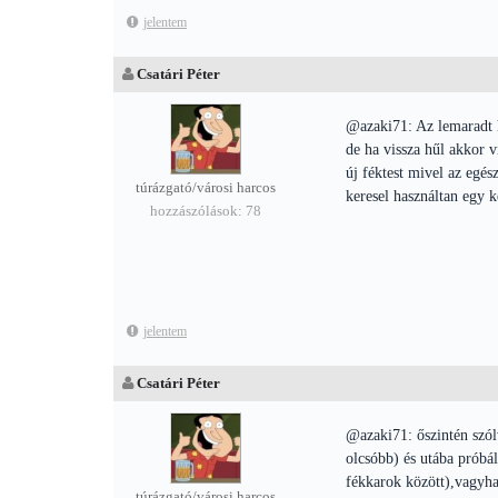
jelentem
Csatári Péter
@azaki71: Az lemaradt h
de ha vissza hűl akkor v
új féktest mivel az egé
túrázgató/városi harcos
keresel használtan egy k
hozzászólások: 78
jelentem
Csatári Péter
@azaki71: őszintén szól
olcsóbb) és utába próbá
fékkarok között),vagyha
túrázgató/városi harcos