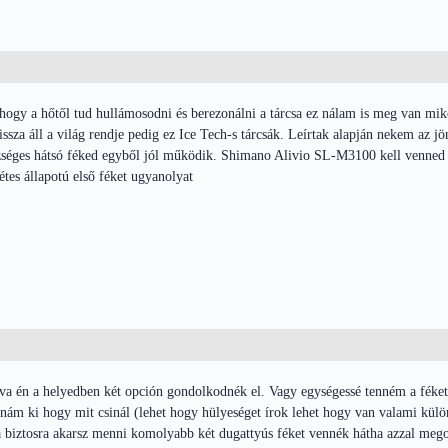
ogy a hőtől tud hullámosodni és berezonálni a tárcsa ez nálam is meg van mikor
issza áll a világ rendje pedig ez Ice Tech-s tárcsák. Leírtak alapján nekem az 
szséges hátsó féked egyből jól működik. Shimano Alivio SL-M3100 kell venned 
étes állapotú első féket ugyanolyat
va én a helyedben két opción gondolkodnék el. Vagy egységessé tenném a féket 
lnám ki hogy mit csinál (lehet hogy hülyeséget írok lehet hogy van valami külön
 biztosra akarsz menni komolyabb két dugattyús féket vennék hátha azzal mego