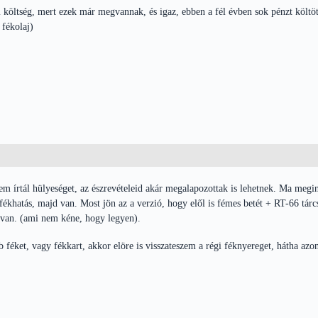
öltség, mert ezek már megvannak, és igaz, ebben a fél évben sok pénzt költö
 fékolaj)
m írtál hülyeséget, az észrevételeid akár megalapozottak is lehetnek. Ma megint
fékhatás, majd van. Most jön az a verzió, hogy elől is fémes betét + RT-66 tárc
 van. (ami nem kéne, hogy legyen).
féket, vagy fékkart, akkor elöre is visszateszem a régi féknyereget, hátha azon i