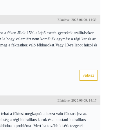
Elküldve: 2025.06.09. 14:39
 a féken állok 15%-s lejtő esetén gyerekek szállításakor
jön le hogy valamiért nem komálják egymást a régi kar és az
meg a féktesthez való fékkarokat.Vagy 19-re lapot húzol és
Elküldve: 2025.06.09. 14:17
tehát a féktest megkapná a hozzá való fékkart (ez az
bség a régi hidralikus karok és a mostani hidralikus
ldódna a probléma. Mert ha tovább kisérletezgetel