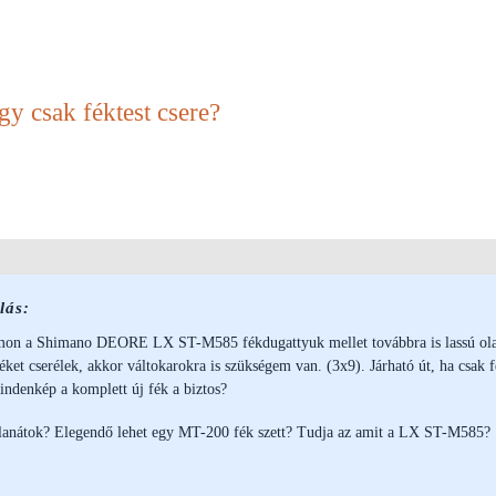
gy csak féktest csere?
lás:
mon a Shimano DEORE LX ST-M585 fékdugattyuk mellet továbbra is lassú olaj
éket cserélek, akkor váltokarokra is szükségem van. (3x9). Járható út, ha csak
indenkép a komplett új fék a biztos?
nlanátok? Elegendő lehet egy MT-200 fék szett? Tudja az amit a LX ST-M585?