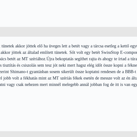
tünetek akkor jöttek elő ha üveges lett a betét vagy a tárcsa esetleg a kettő eg
i akkor jöttek az általad említett tünetek. Sőt volt egy betét SwissStop E-com
súcs betét az MT szériához.Újra bekoptatás segíthet rajta és ahogy te írtad a túr
 tisztítás és csiszolás sem tesz jót neki mert hagsz elég időt össze kopni a fék
erint Shimano-t gyantásban sosem sikerült össze koptatni rendesen de a BBB-t
 jobb volt a fékhatás mint az MT szériás fékek esetén de messze volt az én álta
atni vagy csak nehezen mert minnél melegebb annál jobban fog de itt is van egy 