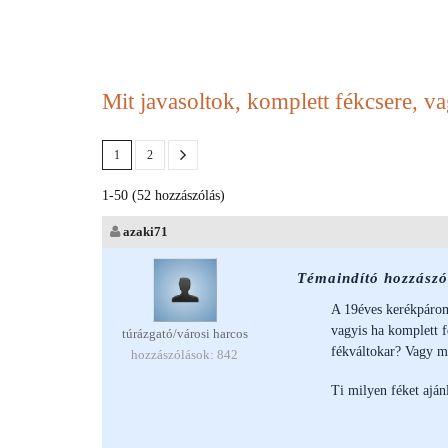
Mit javasoltok, komplett fékcsere, va
1
2
1-50 (52 hozzászólás)
azaki71
Témaindító hozzászó
A 19éves kerékpáro
vagyis ha komplett f
túrázgató/városi harcos
fékváltokar? Vagy m
hozzászólások: 842
Ti milyen féket ajá