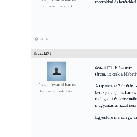
rotorokkal és betétekkel 
hozzászólások: 78
jelentem
azaki71
@azaki71: Elözmény: - 
tárcsa, itt csak a fékbet
túrázgató/városi harcos
A tapasztalat 3 út útán:
hozzászólások: 842
kerékpár a garázsban és 
melegedni és berezonálni
műgyantásra, azzal nem 
Egyenlöre marad így, még