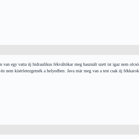
 van egy vatta új hidraulikus fékváltókar meg használt szett ist igaz nem olc
t én nem kísérletezgetnék a helyedben. Java már meg van a test csak új fékkar