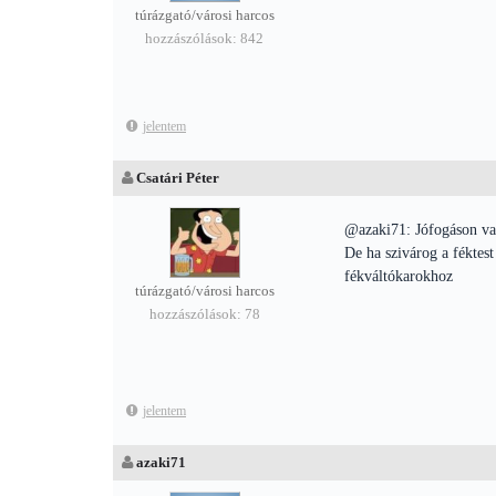
túrázgató/városi harcos
hozzászólások: 842
jelentem
Csatári Péter
@azaki71: Jófogáson van
De ha szivárog a féktes
fékváltókarokhoz
túrázgató/városi harcos
hozzászólások: 78
jelentem
azaki71