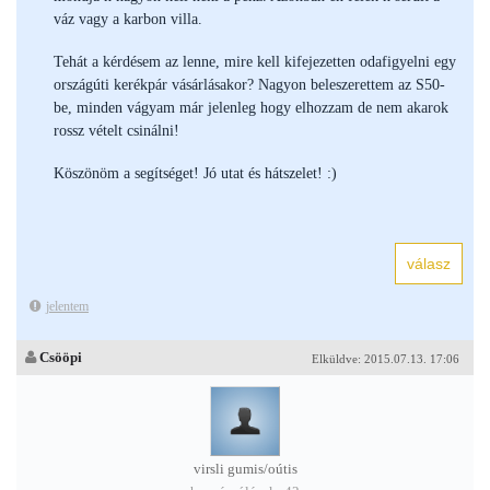
váz vagy a karbon villa.
Tehát a kérdésem az lenne, mire kell kifejezetten odafigyelni egy
országúti kerékpár vásárlásakor? Nagyon beleszerettem az S50-
be, minden vágyam már jelenleg hogy elhozzam de nem akarok
rossz vételt csinálni!
Köszönöm a segítséget! Jó utat és hátszelet! :)
jelentem
Csööpi
Elküldve: 2015.07.13. 17:06
virsli gumis/oútis