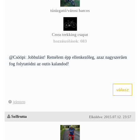
túrázgató/városi harcos
Cross trekking csapat
hozzászólások: 683
@Csööpi: Jobbulást! Remélem épp ellenkezőleg, azaz nagyszerűen
fog folytatódni az outis kalandod!
jelentem
Solfrutta
Elküldve: 2015.07.12. 23:57