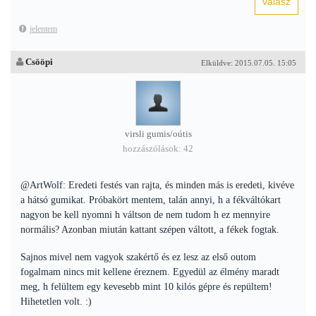
jelentem
Csööpi
Elküldve: 2015.07.05. 15:05
virsli gumis/oútis
hozzászólások: 42
@ArtWolf: Eredeti festés van rajta, és minden más is eredeti, kivéve
a hátsó gumikat. Próbakört mentem, talán annyi, h a fékváltókart
nagyon be kell nyomni h váltson de nem tudom h ez mennyire
normális? Azonban miután kattant szépen váltott, a fékek fogtak.
Sajnos mivel nem vagyok szakértő és ez lesz az első outom
fogalmam nincs mit kellene éreznem. Egyedül az élmény maradt
meg, h felültem egy kevesebb mint 10 kilós gépre és repültem!
Hihetetlen volt. :)