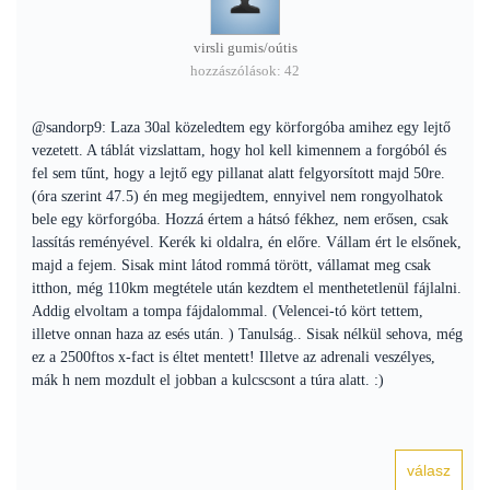
virsli gumis/oútis
hozzászólások: 42
@sandorp9: Laza 30al közeledtem egy körforgóba amihez egy lejtő
vezetett. A táblát vizslattam, hogy hol kell kimennem a forgóból és
fel sem tűnt, hogy a lejtő egy pillanat alatt felgyorsított majd 50re.
(óra szerint 47.5) én meg megijedtem, ennyivel nem rongyolhatok
bele egy körforgóba. Hozzá értem a hátsó fékhez, nem erősen, csak
lassítás reményével. Kerék ki oldalra, én előre. Vállam ért le elsőnek,
majd a fejem. Sisak mint látod rommá törött, vállamat meg csak
itthon, még 110km megtétele után kezdtem el menthetetlenül fájlalni.
Addig elvoltam a tompa fájdalommal. (Velencei-tó kört tettem,
illetve onnan haza az esés után. ) Tanulság.. Sisak nélkül sehova, még
ez a 2500ftos x-fact is éltet mentett! Illetve az adrenali veszélyes,
mák h nem mozdult el jobban a kulcscsont a túra alatt. :)