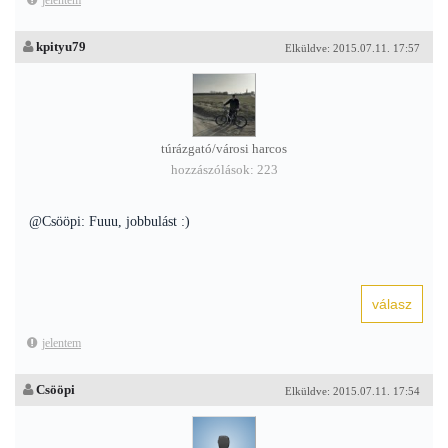
jelentem
kpityu79
Elküldve: 2015.07.11. 17:57
túrázgató/városi harcos
hozzászólások: 223
@Csööpi: Fuuu, jobbulást :)
jelentem
Csööpi
Elküldve: 2015.07.11. 17:54