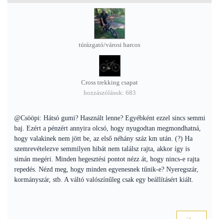
túrázgató/városi harcos
Cross trekking csapat
hozzászólások: 683
@Csööpi: Hátsó gumi? Használt lenne? Egyébként ezzel sincs semmi
baj. Ezért a pénzért annyira olcsó, hogy nyugodtan megmondhatná,
hogy valakinek nem jött be, az első néhány száz km után. (?) Ha
szemrevételezve semmilyen hibát nem találsz rajta, akkor így is
simán megéri. Minden hegesztési pontot nézz át, hogy nincs-e rajta
repedés. Nézd meg, hogy minden egyenesnek tűnik-e? Nyeregszár,
kormányszár, stb. A váltó valószínűleg csak egy beállításért kiált.