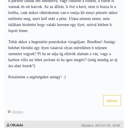
h párszor falnak lett támasztva, vagy csúszott a földön, a vázon is
vannak itt-ott karcok. Az az állítás, h ővé a keró, nem is hozza le a
boltba, csak mikor rákérdeztem van-e outija kb ennyi pénzért akkor
említette meg, mert kell neki a pénz. Utána néztem neten, nem
találtam hirdetést hogy valaki keresne egy ilyet, szóval kétlem h
lopott lenne.
Tehát akkor a hegesztési pontokokat vizsgáljam. Rendben! Amúgy
belehet fürödni egy ilyen vásárral olyan mértékben h teljesen
szemetet vegyek? Pl ha ne adja ég eltörök alattam a váz, vagy a
karbon villa azt lehet javítani és ha igen megéri? (még mindig az új
ára alatt leszek?)
Köszönöm a segítségeket amúgy! :)
jelentem
OKdoki
Elküldve: 2015.07.05. 18:09