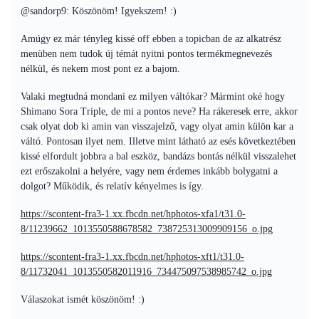
@sandorp9: Köszönöm! Igyekszem! :)
Amúgy ez már tényleg kissé off ebben a topicban de az alkatrész
menüben nem tudok új témát nyitni pontos termékmegnevezés
nélkül, és nekem most pont ez a bajom.
Valaki megtudná mondani ez milyen váltókar? Mármint oké hogy
Shimano Sora Triple, de mi a pontos neve? Ha rákeresek erre, akkor
csak olyat dob ki amin van visszajelző, vagy olyat amin külön kar a
váltó. Pontosan ilyet nem. Illetve mint látható az esés következtében
kissé elfordult jobbra a bal eszköz, bandázs bontás nélkül visszalehet
ezt erőszakolni a helyére, vagy nem érdemes inkább bolygatni a
dolgot? Működik, és relatív kényelmes is így.
https://scontent-fra3-1.xx.fbcdn.net/hphotos-xfa1/t31.0-
8/11239662_1013550588678582_738725313009909156_o.jpg
https://scontent-fra3-1.xx.fbcdn.net/hphotos-xft1/t31.0-
8/11732041_1013550582011916_734475097538985742_o.jpg
Válaszokat ismét köszönöm! :)