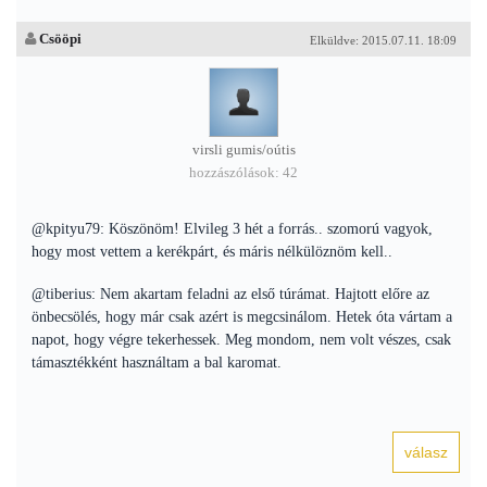
Csööpi
Elküldve: 2015.07.11. 18:09
virsli gumis/oútis
hozzászólások: 42
@kpityu79: Köszönöm! Elvileg 3 hét a forrás.. szomorú vagyok,
hogy most vettem a kerékpárt, és máris nélkülöznöm kell..
@tiberius: Nem akartam feladni az első túrámat. Hajtott előre az
önbecsölés, hogy már csak azért is megcsinálom. Hetek óta vártam a
napot, hogy végre tekerhessek. Meg mondom, nem volt vészes, csak
támasztékként használtam a bal karomat.