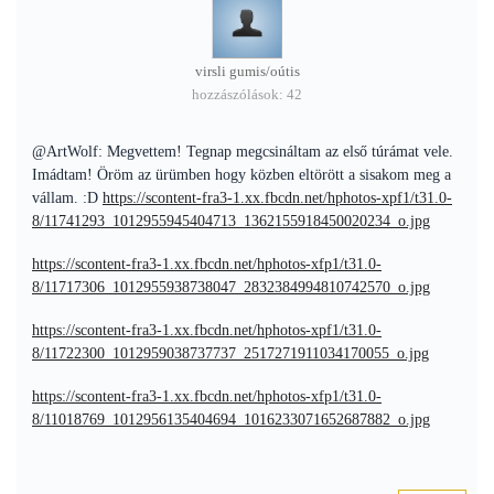
virsli gumis/oútis
hozzászólások: 42
@ArtWolf: Megvettem! Tegnap megcsináltam az első túrámat vele.
Imádtam! Öröm az ürümben hogy közben eltörött a sisakom meg a
vállam. :D
https://scontent-fra3-1.xx.fbcdn.net/hphotos-xpf1/t31.0-
8/11741293_1012955945404713_1362155918450020234_o.jpg
https://scontent-fra3-1.xx.fbcdn.net/hphotos-xfp1/t31.0-
8/11717306_1012955938738047_2832384994810742570_o.jpg
https://scontent-fra3-1.xx.fbcdn.net/hphotos-xpf1/t31.0-
8/11722300_1012959038737737_2517271911034170055_o.jpg
https://scontent-fra3-1.xx.fbcdn.net/hphotos-xfp1/t31.0-
8/11018769_1012956135404694_1016233071652687882_o.jpg