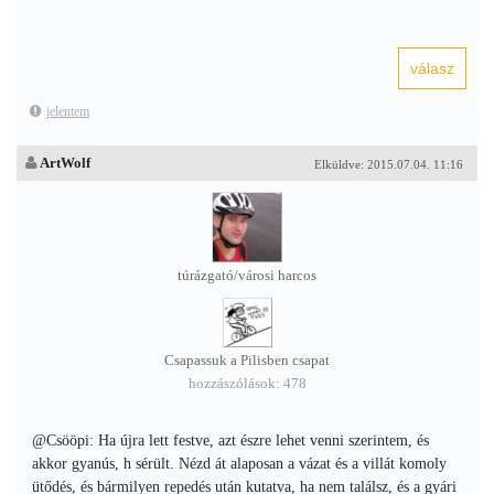
jelentem
ArtWolf
Elküldve: 2015.07.04. 11:16
túrázgató/városi harcos
Csapassuk a Pilisben csapat
hozzászólások: 478
@Csööpi: Ha újra lett festve, azt észre lehet venni szerintem, és
akkor gyanús, h sérült. Nézd át alaposan a vázat és a villát komoly
ütődés, és bármilyen repedés után kutatva, ha nem találsz, és a gyári