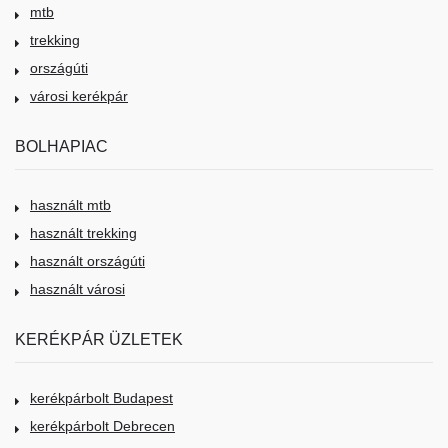
mtb
trekking
országúti
városi kerékpár
BOLHAPIAC
használt mtb
használt trekking
használt országúti
használt városi
KERÉKPÁR ÜZLETEK
kerékpárbolt Budapest
kerékpárbolt Debrecen