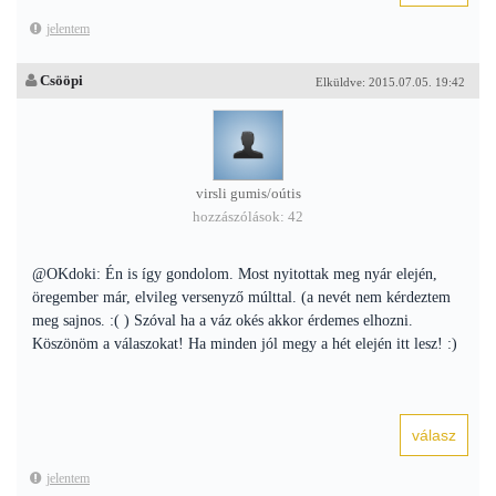
jelentem
Csööpi
Elküldve: 2015.07.05. 19:42
virsli gumis/oútis
hozzászólások: 42
@OKdoki: Én is így gondolom. Most nyitottak meg nyár elején,
öregember már, elvileg versenyző múlttal. (a nevét nem kérdeztem
meg sajnos. :( ) Szóval ha a váz okés akkor érdemes elhozni.
Köszönöm a válaszokat! Ha minden jól megy a hét elején itt lesz! :)
jelentem