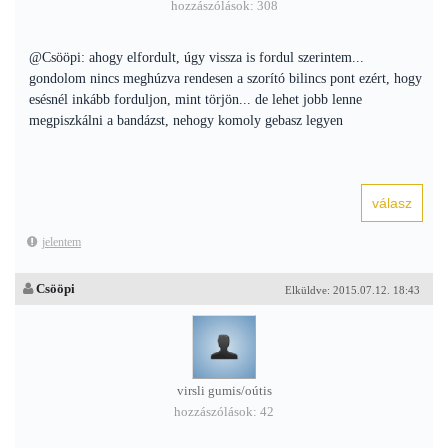
hozzászólások: 308
@Csööpi: ahogy elfordult, úgy vissza is fordul szerintem...
gondolom nincs meghúzva rendesen a szorító bilincs pont ezért, hogy
esésnél inkább forduljon, mint törjön... de lehet jobb lenne
megpiszkálni a bandázst, nehogy komoly gebasz legyen
jelentem
Csööpi
Elküldve: 2015.07.12. 18:43
virsli gumis/oútis
hozzászólások: 42