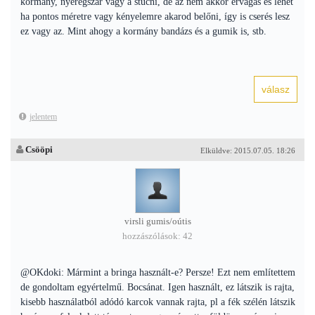
kormány, nyeregszár vagy a stucni, de az nem akkor érvágás és lehet
ha pontos méretre vagy kényelemre akarod belőni, így is cserés lesz
ez vagy az. Mint ahogy a kormány bandázs és a gumik is, stb.
jelentem
Csööpi
Elküldve: 2015.07.05. 18:26
virsli gumis/oútis
hozzászólások: 42
@OKdoki: Mármint a bringa használt-e? Persze! Ezt nem említettem
de gondoltam egyértelmű. Bocsánat. Igen használt, ez látszik is rajta,
kisebb használatból adódó karcok vannak rajta, pl a fék szélén látszik