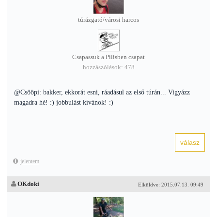
túrázgató/városi harcos
Csapassuk a Pilisben csapat
hozzászólások: 478
@Csööpi: bakker, ekkorát esni, ráadásul az első túrán... Vigyázz
magadra hé! :) jobbulást kívánok! :)
jelentem
OKdoki
Elküldve: 2015.07.13. 09:49