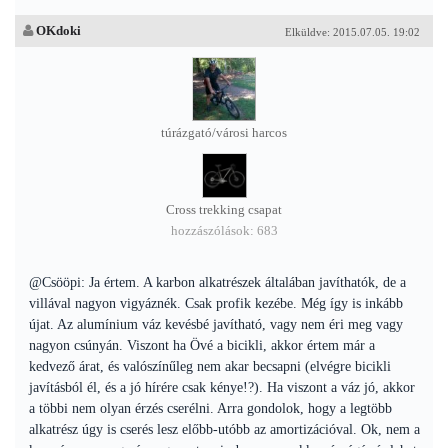
OKdoki
Elküldve: 2015.07.05. 19:02
túrázgató/városi harcos
Cross trekking csapat
hozzászólások: 683
@Csööpi: Ja értem. A karbon alkatrészek általában javíthatók, de a
villával nagyon vigyáznék. Csak profik kezébe. Még így is inkább
újat. Az alumínium váz kevésbé javítható, vagy nem éri meg vagy
nagyon csúnyán. Viszont ha Övé a bicikli, akkor értem már a
kedvező árat, és valószínűleg nem akar becsapni (elvégre bicikli
javításból él, és a jó hírére csak kénye!?). Ha viszont a váz jó, akkor
a többi nem olyan érzés cserélni. Arra gondolok, hogy a legtöbb
alkatrész úgy is cserés lesz előbb-utóbb az amortizációval. Ok, nem a