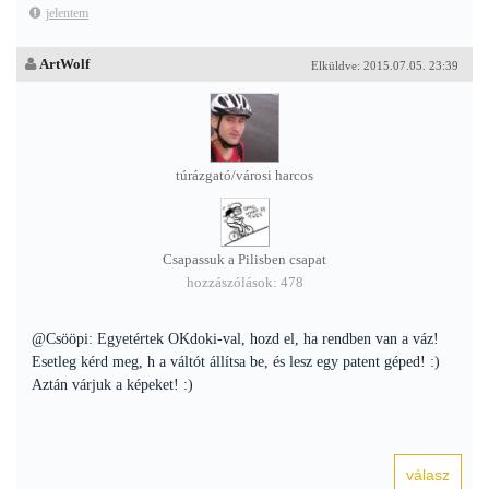
jelentem
ArtWolf
Elküldve: 2015.07.05. 23:39
túrázgató/városi harcos
Csapassuk a Pilisben csapat
hozzászólások: 478
@Csööpi: Egyetértek OKdoki-val, hozd el, ha rendben van a váz!
Esetleg kérd meg, h a váltót állítsa be, és lesz egy patent géped! :)
Aztán várjuk a képeket! :)