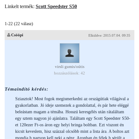
Linkelt termék:
Scott Speedster S50
1-22 (22 válasz)
Csööpi
Elküldve: 2015.07.04. 09:35
virsli gumis/oútis
hozzászólások: 42
Témaindító kérdés:
Sziasztok! Most fogok megismerkedni az országútiak világával a
gyakorlatban. Jó ideje szemezek a gondolattal, és pár hete eléggé
beleástam magam a témába. Hosszú keresgélés után rátaláltam
egy sztem nagyon jó ajánlatra. Találtam egy Scott Speedster S50-
et 120ezer Ft-os áron egy helyi bringa boltban. Ezt viszont én
kicsit keveslem, hisz százzal olcsóbb mint a lista ára. A boltos azt
mondja h nagyon kell neki a pénz. Azonban én félek h sérült a