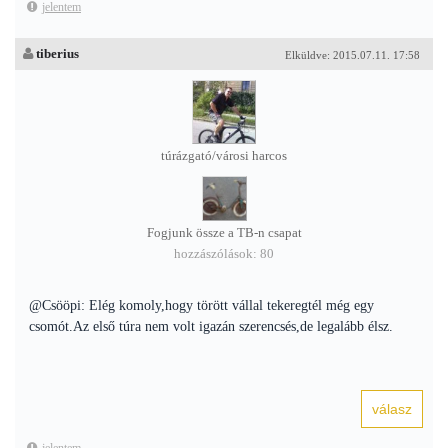
jelentem
tiberius
Elküldve: 2015.07.11. 17:58
túrázgató/városi harcos
Fogjunk össze a TB-n csapat
hozzászólások: 80
@Csööpi: Elég komoly,hogy törött vállal tekeregtél még egy
csomót.Az első túra nem volt igazán szerencsés,de legalább élsz.