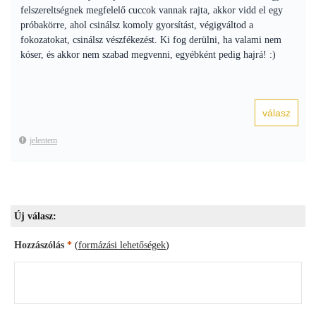
felszereltségnek megfelelő cuccok vannak rajta, akkor vidd el egy
próbakörre, ahol csinálsz komoly gyorsítást, végigváltod a
fokozatokat, csinálsz vészfékezést. Ki fog derülni, ha valami nem
kóser, és akkor nem szabad megvenni, egyébként pedig hajrá! :)
jelentem
Új válasz:
Hozzászólás
*
(
formázási lehetőségek
)