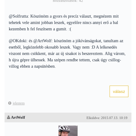
hozzászólások: 42
@Solfrutta: Köszönöm a gyors és precíz választ, megnézem mit
tehetek vele amint jobban leszek, egyelőre nincs annyi erő a bal
kezemben h fel feszítsem a gumit. :(
@OKdoki: és @ArtWolf: köszönöm a jókívánságokat, tanultam az
esetből, legközelebb okosabb leszek. Vagy nem :D A lelkesedés
viszont nem csökkent, már az új sisakot is beszereztem. Alig várom,
h újra gépre ülhessek. Ma szépen rendbe tettem, csak úgy csillog-
villog ebben a napsütésben.
jelentem
ArtWolf
Elküldve: 2015.07.13. 10:19