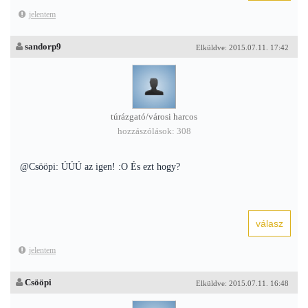
jelentem
sandorp9
Elküldve: 2015.07.11. 17:42
túrázgató/városi harcos
hozzászólások: 308
@Csööpi: ÚÚÚ az igen! :O És ezt hogy?
jelentem
Csööpi
Elküldve: 2015.07.11. 16:48