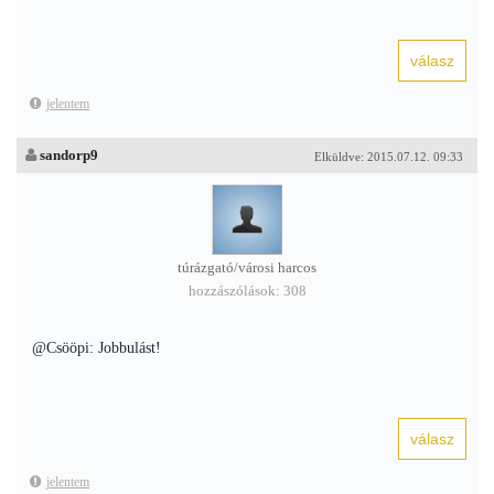
jelentem
sandorp9
Elküldve: 2015.07.12. 09:33
túrázgató/városi harcos
hozzászólások: 308
@Csööpi: Jobbulást!
jelentem