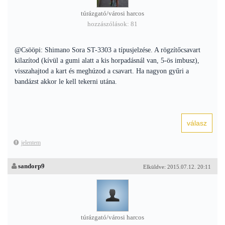
túrázgató/városi harcos
hozzászólások: 81
@Csööpi: Shimano Sora ST-3303 a típusjelzése. A rögzítőcsavart
kilazítod (kívül a gumi alatt a kis horpadásnál van, 5-ös imbusz),
visszahajtod a kart és meghúzod a csavart. Ha nagyon gyűri a
bandázst akkor le kell tekerni utána.
jelentem
sandorp9
Elküldve: 2015.07.12. 20:11
túrázgató/városi harcos