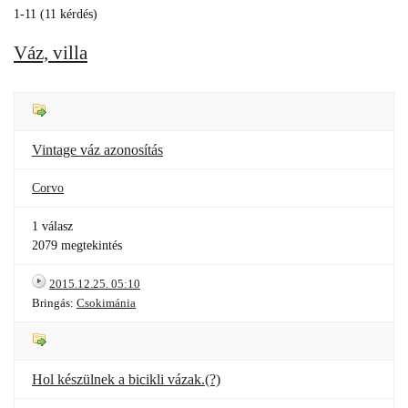
1-11 (11 kérdés)
Váz, villa
Vintage váz azonosítás
Corvo
1 válasz
2079 megtekintés
2015.12.25. 05:10
Bringás:
Csokimánia
Hol készülnek a bicikli vázak.(?)