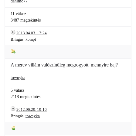
danimo77
11 válasz
3487 megtekintés
2013.04.03. 17:24
Bringás:
kbmpi
A merev villám valószínűleg megrogyott, mennyire baj?
townyka
5 válasz
2118 megtekintés
2012.06.20. 19:16
Bringás:
townyka