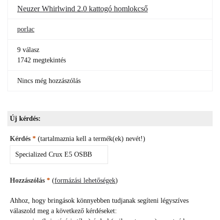
Neuzer Whirlwind 2.0 kattogó homlokcső
porlac
9 válasz
1742 megtekintés
Nincs még hozzászólás
Új kérdés:
Kérdés
*
(tartalmaznia kell a termék(ek) nevét!)
Hozzászólás
*
(
formázási lehetőségek
)
Ahhoz, hogy bringások könnyebben tudjanak segíteni légyszíves
válaszold meg a következő kérdéseket: