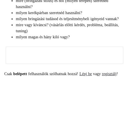
mire (bringázási stílus) és hol (milyen terepen) szeretnéd
használni?
milyen kerékpárban szeretnéd használni?
milyen bringázási tudásod és teljesítménybeli igényeid vannak?
mire vagy kíváncsi? (vásárlás előtti kérdés, probléma, beállítás,
tuning)
milyen magas és hány kiló vagy?
Csak
belépett
felhasználók szólhatnak hozzá!
Lépj be
vagy
regisztálj
!