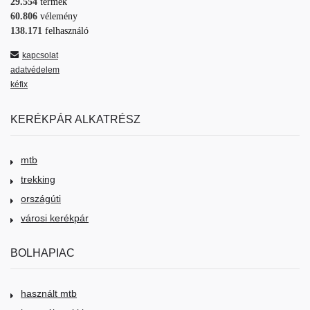
29.554
termék
60.806
vélemény
138.171
felhasználó
kapcsolat
adatvédelem
kéfix
KERÉKPÁR ALKATRÉSZ
mtb
trekking
országúti
városi kerékpár
BOLHAPIAC
használt mtb