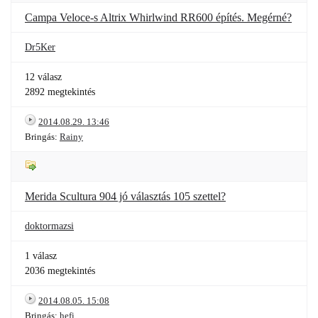
Campa Veloce-s Altrix Whirlwind RR600 építés. Megérné?
Dr5Ker
12 válasz
2892 megtekintés
2014.08.29. 13:46
Bringás:
Rainy
Merida Scultura 904 jó választás 105 szettel?
doktormazsi
1 válasz
2036 megtekintés
2014.08.05. 15:08
Bringás:
hefi