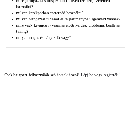
mire (bringázási stílus) és hol (milyen terepen) szeretnéd
használni?
milyen kerékpárban szeretnéd használni?
milyen bringázási tudásod és teljesítménybeli igényeid vannak?
mire vagy kíváncsi? (vásárlás előtti kérdés, probléma, beállítás,
tuning)
milyen magas és hány kiló vagy?
Csak
belépett
felhasználók szólhatnak hozzá!
Lépj be
vagy
regisztálj
!