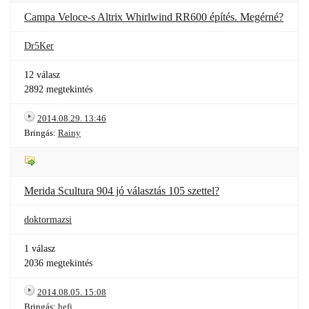
Campa Veloce-s Altrix Whirlwind RR600 építés. Megérné?
Dr5Ker
12 válasz
2892 megtekintés
2014.08.29. 13:46
Bringás:
Rainy
Merida Scultura 904 jó választás 105 szettel?
doktormazsi
1 válasz
2036 megtekintés
2014.08.05. 15:08
Bringás:
hefi