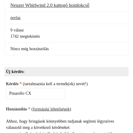
Neuzer Whirlwind 2.0 kattogó homlokcső
porlac
9 válasz
1742 megtekintés
Nincs még hozzászólás
Új kérdés:
Kérdés
*
(tartalmaznia kell a termék(ek) nevét!)
Hozzászólás
*
(
formázási lehetőségek
)
Ahhoz, hogy bringások könnyebben tudjanak segíteni légyszíves
válaszold meg a következő kérdéseket: