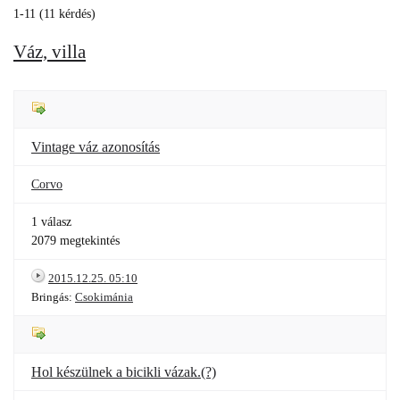
1-11 (11 kérdés)
Váz, villa
Vintage váz azonosítás
Corvo
1 válasz
2079 megtekintés
2015.12.25. 05:10
Bringás:
Csokimánia
Hol készülnek a bicikli vázak.(?)