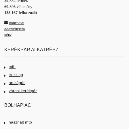
29.554
termék
60.806
vélemény
138.167
felhasználó
kapcsolat
adatvédelem
kéfix
KERÉKPÁR ALKATRÉSZ
mtb
trekking
országúti
városi kerékpár
BOLHAPIAC
használt mtb